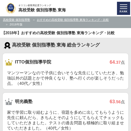
オリコン顧客満足度ランキング
高校受験 個別指導塾 東海
高校受験 個別指導塾
おすすめの高校受験 個別指導塾 東海ランキング・比較
2018年版
【2018年】おすすめの高校受験 個別指導塾 東海ランキング・比較
高校受験 個別指導塾 東海 総合ランキング
ITTO個別指導学院
64
.37
点
マンツーマンなので子供に合いそうな先生にしていただき、勉
強以外の話題とかで仲良くなり、塾へ行くのが楽しそうだった
点。（40代／女性）
明光義塾
63
.56
点
家で学習に取り組むように、宿題を多めに出してもらうように
先生に頼んだら、きちんとそのようにしてもらえてチェックも
していただきました。テストの過去問題も積極的に取り組ませ
ていただきました。（40代／女性）