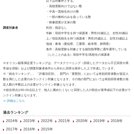
以下は対象外とする。
・高校受験向けではない塾
・中高一貫校生向けの塾
・一部の教科のみを扱っている塾
・映像授業が主体の塾
調査対象者
性別：指定なし
年齢：現役中学生を持つ保護者：男性32歳以上、女性30歳以
上／現役高校生を持つ保護者：男性35歳以上、女性33歳以上
地域：東海（愛知県、三重県、岐阜県、静岡県）
条件：高校受験を対象とする個別指導塾に通年通学している
（したことのある）現役中学生/高校生の保護者
※オリコン顧客満足度ランキングは、データクリーニング（回収したデータから不正回答や異
常値を排除）および調査対象者条件から外れた回答を除外した上で作成しています。
※「総合ランキング」、「評価項目別」、部門の「業態別」においては有効回答者数が規定人
数を満たした企業のみランクイン対象となります。その他の部門においては有効回答者数が規
定人数の半数以上の企業がランクイン対象となります。
※総合得点が60.00点以上で、他人に薦めたくないと回答した人の割合が基準値以下の企業がラ
ンクイン対象となります。
≫ 詳細はこちら
過去ランキング
2024年
2023年
2022年
2021年
2020年
2019年
2018年
2017年
2016年
2015年