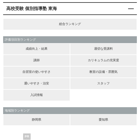
高校受験 個別指導塾 東海
総合ランキング
評価項目別ランキング
成績向上・結果
適切な受講料
講師
カリキュラムの充実度
自習室の使いやすさ
教室の設備・雰囲気
通いやすさ・治安
スタッフ
入試情報
地域別ランキング
静岡県
愛知県
PR