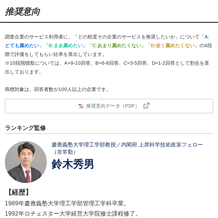
推奨意向
調査企業のサービス利用者に、「どの程度その企業のサービスを推奨したいか」について「
A:
とても薦めたい
」「
B:まあ薦めたい
」「
C:あまり薦めたくない
」「
D:全く薦めたくない
」の4段
階で評価をしてもらい比率を算出しています。
※10段階聴取については、A=9-10回答、B=6-8回答、C=3-5回答、D=1-2回答として割合を算
出しております。
商標対象は、回答者数が100人以上の企業です。
推奨意向データ（PDF）
ランキング監修
慶應義塾大学理工学部教授／内閣府 上席科学技術政策フェロー
（非常勤）
鈴木秀男
【経歴】
1989年慶應義塾大学理工学部管理工学科卒業。
1992年ロチェスター大学経営大学院修士課程修了。