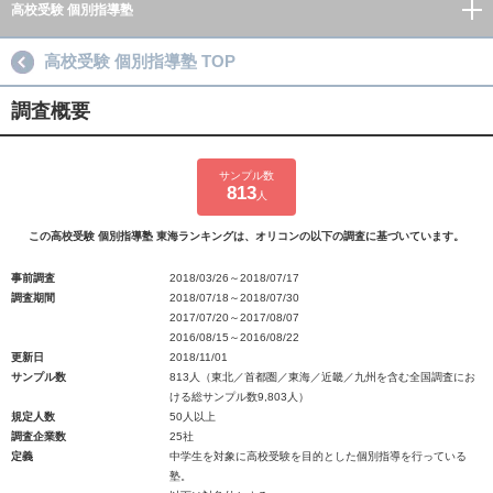
高校受験 個別指導塾
高校受験 個別指導塾 TOP
調査概要
サンプル数
813
人
この高校受験 個別指導塾 東海ランキングは、オリコンの以下の調査に基づいています。
事前調査
2018/03/26～2018/07/17
調査期間
2018/07/18～2018/07/30
2017/07/20～2017/08/07
2016/08/15～2016/08/22
更新日
2018/11/01
サンプル数
813人（東北／首都圏／東海／近畿／九州を含む全国調査にお
ける総サンプル数9,803人）
規定人数
50人以上
調査企業数
25社
定義
中学生を対象に高校受験を目的とした個別指導を行っている
塾。