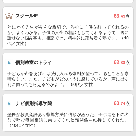
スクールIE
63
.45
点
とにかく先生がみんな親切で、熱心に子供を想ってくれるの
が、よくわかる。子供の人生の相談もしてくれるようで、親に
話せない悩み事も、相談でき、精神的に落ち着く塾です。（40
代／女性）
個別教室のトライ
62
.88
点
子どもが声をあげれば受け入れる体制が整っているところが素
晴らしい。また、子どもがどのように感じているか、声に出す
前に伺ってもらえるのがよい。（50代／女性）
ナビ個別指導学院
60
.74
点
塾長が教員免許あり指導方法に信頼があった。子供達を下の名
前で呼び毎回相談に乗ってくれ信頼関係を維持してくれた。
（40代／女性）