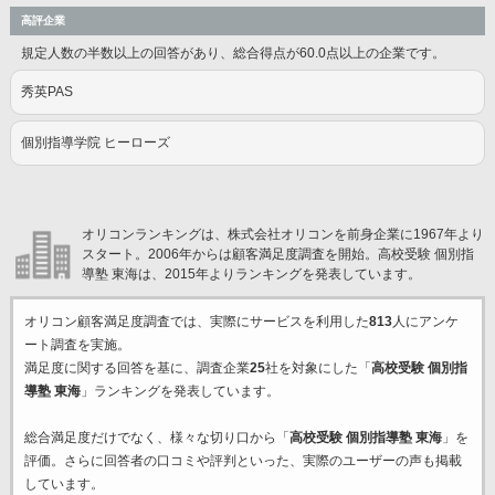
高評企業
規定人数の半数以上の回答があり、総合得点が60.0点以上の企業です。
秀英PAS
個別指導学院 ヒーローズ
オリコンランキングは、株式会社オリコンを前身企業に1967年より
スタート。2006年からは顧客満足度調査を開始。高校受験 個別指
導塾 東海は、2015年よりランキングを発表しています。
オリコン顧客満足度調査では、実際にサービスを利用した
813
人にアンケ
ート調査を実施。
満足度に関する回答を基に、調査企業
25
社を対象にした「
高校受験 個別指
導塾 東海
」ランキングを発表しています。
総合満足度だけでなく、様々な切り口から「
高校受験 個別指導塾 東海
」を
評価。さらに回答者の口コミや評判といった、実際のユーザーの声も掲載
しています。