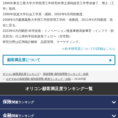
1996年東京工業大学大学院理工学研究科博士課程経営工学専攻修了。博士（工
学）取得。
1996年筑波大学社会工学系・講師。2002年6月同助教授。
2008年4月慶應義塾大学理工学部管理工学科・准教授。2011年4月同教授、現
在に至る。
2023年4月内閣府 科学技術・イノベーション推進事務局参事官（インフラ・防
災担当）付上席科学技術政策フェロー（非常勤）
研究分野は応用統計解析、品質管理、マーケティング。
≫鈴木研究室についての詳細はこちら
顧客満足度について
オリコン顧客満足度ランキング
高校受験 個別指導塾ランキング・比較
おすすめの高校受験 個別指導塾 東海ランキング・比較
2018年版
オリコン顧客満足度
ランキング一覧
保険
関連ランキング
金融
関連ランキング