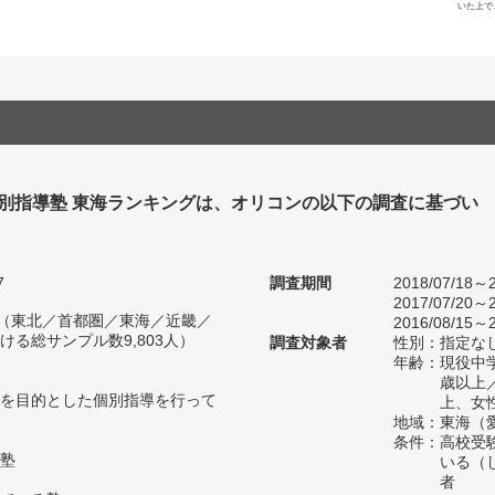
いた上で
個別指導塾 東海ランキングは、オリコンの以下の調査に基づい
7
調査期間
2018/07/18～2
2017/07/20～2
人（東北／首都圏／東海／近畿／
2016/08/15～2
る総サンプル数9,803人）
調査対象者
性別：指定な
年齢：現役中学
歳以上
を目的とした個別指導を行って
上、女
地域：東海（
条件：高校受
塾
いる（
者