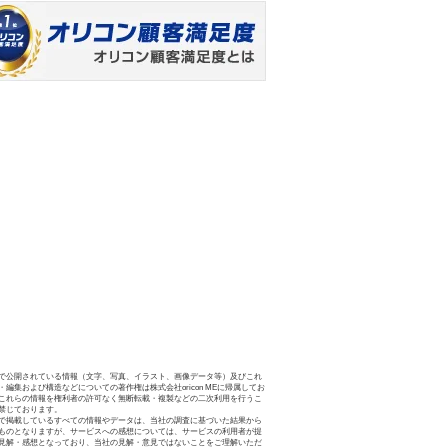
で公開されている情報（文字、写真、イラスト、画像データ等）及びこれ
・編集および構造などについての著作権は株式会社oricon MEに帰属してお
これらの情報を権利者の許可なく無断転載・複製などの二次利用を行うこ
禁じております。
で掲載しているすべての情報やデータは、当社の調査に基づいた結果から
ものとなりますが、サービスへの感想については、サービスの利用者が提
見解・感想となっており、当社の見解・意見ではないことをご理解いただ