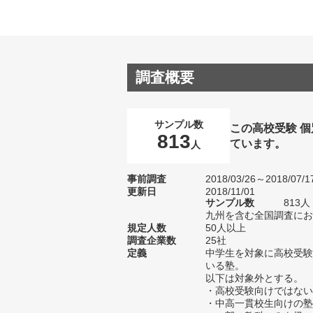
調査概要
サンプル数
この高校受験 
813
ています。
人
事前調査
2018/03/26～2018/07/1
更新日
2018/11/01
サンプル数
813
九州を含む全国調査におけ
規定人数
50人以上
調査企業数
25社
定義
中学生を対象に高校受験
いる塾。
以下は対象外とする。
・高校受験向けではない
・中高一貫校生向けの塾