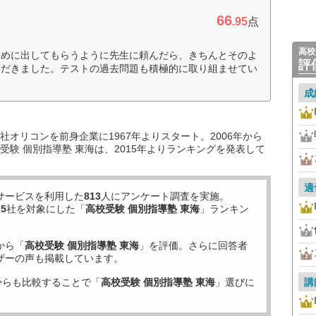
66
.95
点
高校
多めに出してもらうように先生に頼んだら、きちんとそのよ
評
ただきました。テストの過去問題も積極的に取り組ませてい
成
オリコンを前身企業に1967年よりスタート。2006年から
験 個別指導塾 東海は、2015年よりランキングを発表して
適
サービスを利用した
813
人にアンケート調査を実施。
25
社を対象にした「
高校受験 個別指導塾 東海
」ランキン
から「
高校受験 個別指導塾 東海
」を評価。さらに回答者
ザーの声も掲載しています。
からも比較することで「
高校受験 個別指導塾 東海
」選びに
講