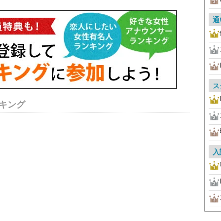
通
ス
キング
入