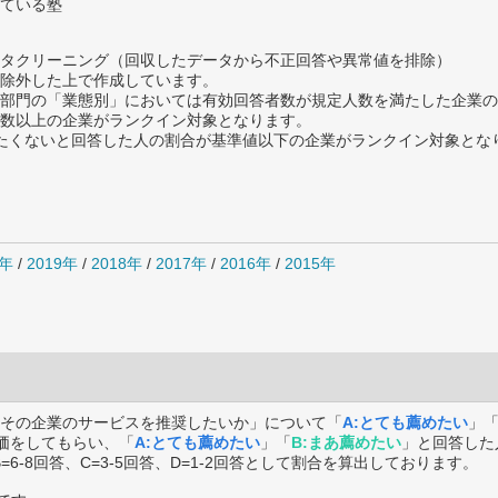
ている塾
タクリーニング（回収したデータから不正回答や異常値を排除）
除外した上で作成しています。
部門の「業態別」においては有効回答者数が規定人数を満たした企業の
数以上の企業がランクイン対象となります。
薦めたくないと回答した人の割合が基準値以下の企業がランクイン対象とな
0年
/
2019年
/
2018年
/
2017年
/
2016年
/
2015年
その企業のサービスを推奨したいか」について「
A:とても薦めたい
」
価をしてもらい、「
A:とても薦めたい
」「
B:まあ薦めたい
」と回答した
B=6-8回答、C=3-5回答、D=1-2回答として割合を算出しております。