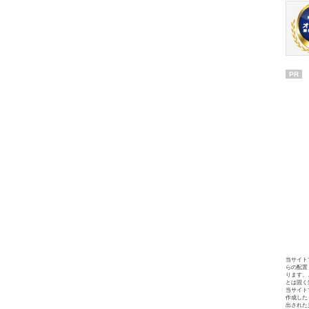
PR
当サイト
らの配置
ります。
とは固く
当サイト
作成した
出された