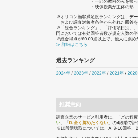
・一部の教科のみを扱っ
・映像授業が主体の塾
※オリコン顧客満足度ランキングは、デー
および調査対象者条件から外れた回答を
※「総合ランキング」、「評価項目別」、
門においては有効回答者数が規定人数の半
※総合得点が60.00点以上で、他人に
≫ 詳細はこちら
過去ランキング
2024年
/
2023年
/
2022年
/
2021年
/
202
推奨意向
調査企業のサービス利用者に、「どの程度
い
」「
D:全く薦めたくない
」の4段階で評
※10段階聴取については、A=9-10回答、