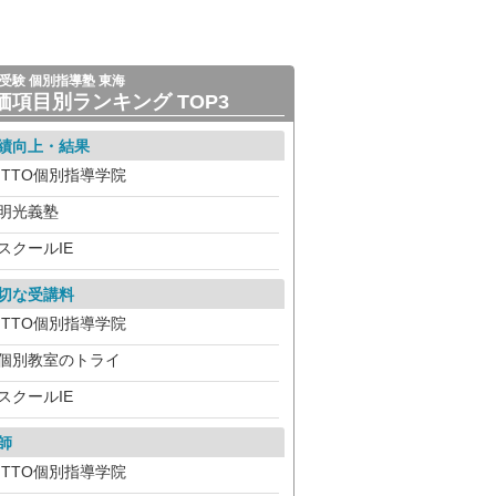
受験 個別指導塾 東海
価項目別ランキング TOP3
績向上・結果
ITTO個別指導学院
明光義塾
スクールIE
切な受講料
ITTO個別指導学院
個別教室のトライ
スクールIE
師
ITTO個別指導学院