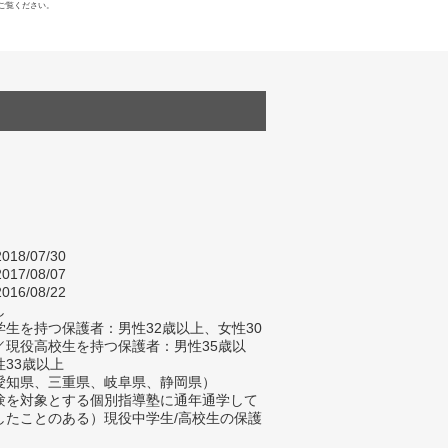
ご覧ください。
018/07/30
017/08/07
016/08/22
し
生を持つ保護者：男性32歳以上、女性30
／現役高校生を持つ保護者：男性35歳以
性33歳以上
愛知県、三重県、岐阜県、静岡県）
験を対象とする個別指導塾に通年通学して
したことのある）現役中学生/高校生の保護