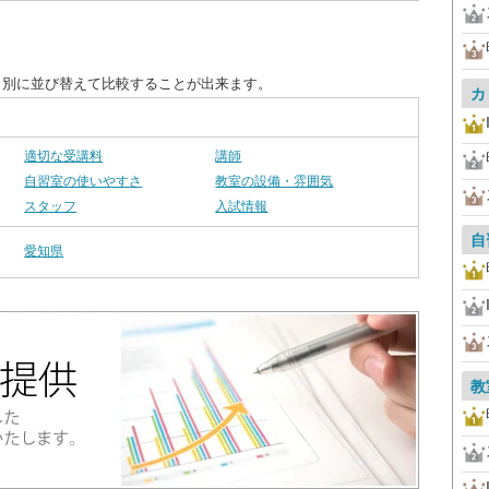
目別に並び替えて比較することが出来ます。
カ
適切な受講料
講師
自習室の使いやすさ
教室の設備・雰囲気
スタッフ
入試情報
自
愛知県
教