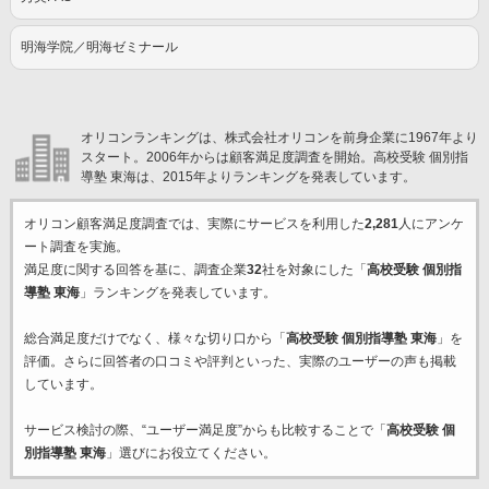
明海学院／明海ゼミナール
オリコンランキングは、株式会社オリコンを前身企業に1967年より
スタート。2006年からは顧客満足度調査を開始。高校受験 個別指
導塾 東海は、2015年よりランキングを発表しています。
オリコン顧客満足度調査では、実際にサービスを利用した
2,281
人にアンケ
ート調査を実施。
満足度に関する回答を基に、調査企業
32
社を対象にした「
高校受験 個別指
導塾 東海
」ランキングを発表しています。
総合満足度だけでなく、様々な切り口から「
高校受験 個別指導塾 東海
」を
評価。さらに回答者の口コミや評判といった、実際のユーザーの声も掲載
しています。
サービス検討の際、“ユーザー満足度”からも比較することで「
高校受験 個
別指導塾 東海
」選びにお役立てください。