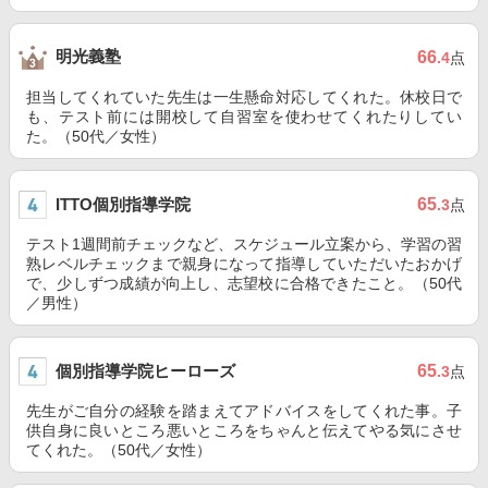
明光義塾
66
.4
点
担当してくれていた先生は一生懸命対応してくれた。休校日で
も、テスト前には開校して自習室を使わせてくれたりしてい
た。（50代／女性）
ITTO個別指導学院
65
.3
点
テスト1週間前チェックなど、スケジュール立案から、学習の習
熟レベルチェックまで親身になって指導していただいたおかげ
で、少しずつ成績が向上し、志望校に合格できたこと。（50代
／男性）
個別指導学院ヒーローズ
65
.3
点
先生がご自分の経験を踏まえてアドバイスをしてくれた事。子
供自身に良いところ悪いところをちゃんと伝えてやる気にさせ
てくれた。（50代／女性）