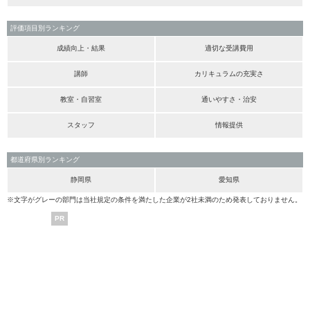
評価項目別ランキング
成績向上・結果
適切な受講費用
講師
カリキュラムの充実さ
教室・自習室
通いやすさ・治安
スタッフ
情報提供
都道府県別ランキング
静岡県
愛知県
※文字がグレーの部門は当社規定の条件を満たした企業が2社未満のため発表しておりません。
PR