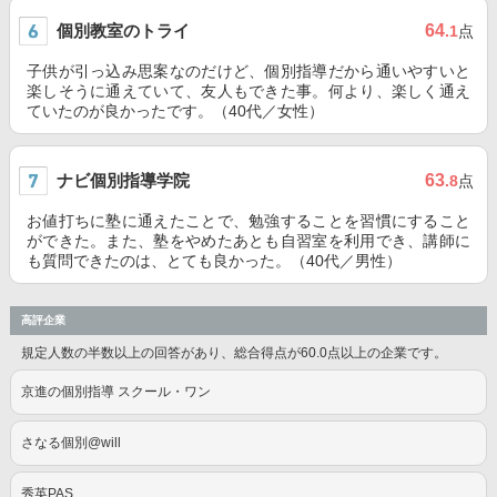
個別教室のトライ
64
.1
点
子供が引っ込み思案なのだけど、個別指導だから通いやすいと
楽しそうに通えていて、友人もできた事。何より、楽しく通え
ていたのが良かったです。（40代／女性）
ナビ個別指導学院
63
.8
点
お値打ちに塾に通えたことで、勉強することを習慣にすること
ができた。また、塾をやめたあとも自習室を利用でき、講師に
も質問できたのは、とても良かった。（40代／男性）
高評企業
規定人数の半数以上の回答があり、総合得点が60.0点以上の企業です。
京進の個別指導 スクール・ワン
さなる個別@will
秀英PAS