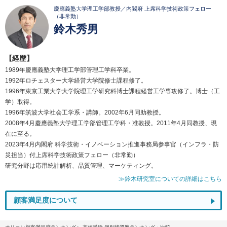
慶應義塾大学理工学部教授／内閣府 上席科学技術政策フェロー
（非常勤）
鈴木秀男
【経歴】
1989年慶應義塾大学理工学部管理工学科卒業。
1992年ロチェスター大学経営大学院修士課程修了。
1996年東京工業大学大学院理工学研究科博士課程経営工学専攻修了。博士（工
学）取得。
1996年筑波大学社会工学系・講師。2002年6月同助教授。
2008年4月慶應義塾大学理工学部管理工学科・准教授。2011年4月同教授、現
在に至る。
2023年4月内閣府 科学技術・イノベーション推進事務局参事官（インフラ・防
災担当）付上席科学技術政策フェロー（非常勤）
研究分野は応用統計解析、品質管理、マーケティング。
≫鈴木研究室についての詳細はこちら
顧客満足度について