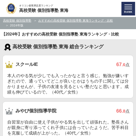
オリコン顧客満足度ランキング
高校受験 個別指導塾 東海
高校受験 個別指導塾
おすすめの高校受験 個別指導塾 東海ランキング・比較
2024年版
【2024年】おすすめの高校受験 個別指導塾 東海ランキング・比較
高校受験 個別指導塾 東海 総合ランキング
スクールIE
67
.6
点
本人のやる気が少しでも入ったかなと言う感じ。勉強が嫌いす
ぎたので、通っていてどこが良いとかはうちの子に関しては分
かりませんが、子供の友達を見るといい塾だなと思います。成
績も伸びているので。（40代／女性）
みやび個別指導学院
66
.8
点
自習室が自由に使え子供がやる気を出して頑張れた。塾長さん
が親身に寄り添ってくれ子供には合っていたようだ。苦手科目
を克服して成績が上がった。（40代／女性）