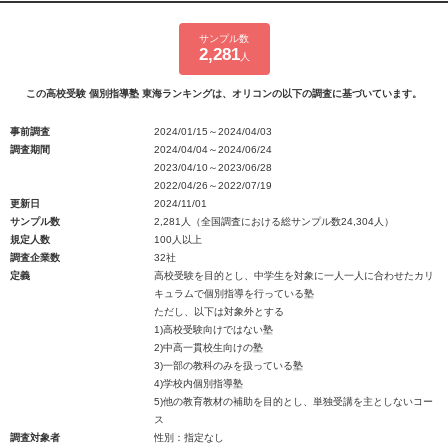
サンプル数
2,281
人
この高校受験 個別指導塾 東海ランキングは、オリコンの以下の調査に基づいています。
事前調査
2024/01/15～2024/04/03
調査期間
2024/04/04～2024/06/24
2023/04/10～2023/06/28
2022/04/26～2022/07/19
更新日
2024/11/01
サンプル数
2,281人（全国調査における総サンプル数24,304人）
規定人数
100人以上
調査企業数
32社
定義
高校受験を目的とし、中学生を対象に一人一人に合わせたカリ
キュラムで個別指導を行っている塾
ただし、以下は対象外とする
1)高校受験向けではない塾
2)中高一貫校生向けの塾
3)一部の教科のみを扱っている塾
4)学校内個別指導塾
5)他の教育教材の補助を目的とし、単独受講を主としないコー
ス
調査対象者
性別：指定なし