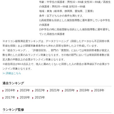
年齢：中学生の保護者：男性32～69歳 女性30～69歳／高校生
の保護者：男性35～69歳 女性33～69歳
地域：東海（岐阜県、静岡県、愛知県、三重県）
条件：以下どちらかの条件を満たす人
1)高校受験を目的とした個別指導塾に通年通学している中学生
の保護者
2)中学生の時に高校受験を目的とした個別指導塾に通年通学し
ていた高校生の保護者
※オリコン顧客満足度ランキングは、データクリーニング（回収したデータから不正回答や異
常値を排除）および調査対象者条件から外れた回答を除外した上で作成しています。
※「総合ランキング」、「評価項目別」、部門の「業態別」においては有効回答者数が規定人
数を満たした企業のみランクイン対象となります。その他の部門においては有効回答者数が規
定人数の半数以上の企業がランクイン対象となります。
※総合得点が60.0点以上で、他人に薦めたくないと回答した人の割合が基準値以下の企業がラ
ンクイン対象となります。
≫ 詳細はこちら
過去ランキング
2024年
2023年
2022年
2021年
2020年
2019年
2018年
2017年
2016年
2015年
ランキング監修