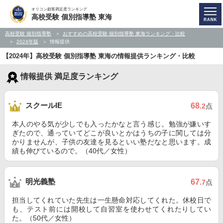
オリコン顧客満足度ランキング
高校受験 個別指導塾 東海
高校受験 個別指導塾
おすすめの高校受験 個別指導塾 東海ランキング・比較
2024年版
情報提供
【2024年】高校受験 個別指導塾 東海の情報提供ランキング・比較
情報提供 満足度ランキング
スクールIE
68
.2
点
本人のやる気が少しでも入ったかなと言う感じ。勉強が嫌いす
ぎたので、通っていてどこが良いとかはうちの子に関しては分
かりませんが、子供の友達を見るといい塾だなと思います。成
績も伸びているので。（40代／女性）
明光義塾
67
.7
点
担当してくれていた先生は一生懸命対応してくれた。休校日で
も、テスト前には開校して自習室を使わせてくれたりしてい
た。（50代／女性）