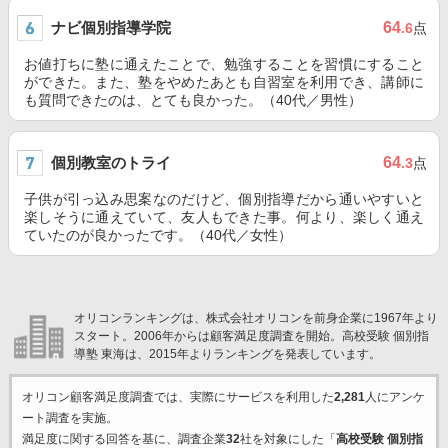
ナビ個別指導学院
64
.6
点
お値打ちに塾に通えたことで、勉強することを習慣にすること
ができた。また、塾をやめたあとも自習室を利用でき、講師に
も質問できたのは、とても良かった。（40代／男性）
個別教室のトライ
64
.3
点
子供が引っ込み思案なのだけど、個別指導だから通いやすいと
楽しそうに通えていて、友人もできた事。何より、楽しく通え
ていたのが良かったです。（40代／女性）
オリコンランキングは、株式会社オリコンを前身企業に1967年より
スタート。2006年からは顧客満足度調査を開始。高校受験 個別指
導塾 東海は、2015年よりランキングを発表しています。
オリコン顧客満足度調査では、実際にサービスを利用した
2,281
人にアンケ
ート調査を実施。
満足度に関する回答を基に、調査企業
32
社を対象にした「
高校受験 個別指