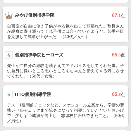
みやび個別指導学院
67
.1
点
自習室が自由に使え子供がやる気を出して頑張れた。塾長さん
が親身に寄り添ってくれ子供には合っていたようだ。苦手科目
を克服して成績が上がった。（40代／女性）
個別指導学院ヒーローズ
65
.8
点
先生がご自分の経験を踏まえてアドバイスをしてくれた事。子
供自身に良いところ悪いところをちゃんと伝えてやる気にさせ
てくれた。（50代／女性）
ITTO個別指導学院
65
.3
点
テスト1週間前チェックなど、スケジュール立案から、学習の習
熟レベルチェックまで親身になって指導していただいたおかげ
で、少しずつ成績が向上し、志望校に合格できたこと。（50代
／男性）