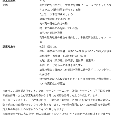
調査企業数
32社
定義
高校受験を目的とし、中学生を対象に一人一人に合わせたカリ
キュラムで個別指導を行っている塾
ただし、以下は対象外とする
1)高校受験向けではない塾
2)中高一貫校生向けの塾
3)一部の教科のみを扱っている塾
4)学校内個別指導塾
5)他の教育教材の補助を目的とし、単独受講を主としないコー
ス
調査対象者
性別：指定なし
年齢：中学生の保護者：男性32～69歳 女性30～69歳／高校生
の保護者：男性35～69歳 女性33～69歳
地域：東海（岐阜県、静岡県、愛知県、三重県）
条件：以下どちらかの条件を満たす人
1)高校受験を目的とした個別指導塾に通年通学している中学生
の保護者
2)中学生の時に高校受験を目的とした個別指導塾に通年通学し
ていた高校生の保護者
※オリコン顧客満足度ランキングは、データクリーニング（回収したデータから不正回答や異
常値を排除）および調査対象者条件から外れた回答を除外した上で作成しています。
※「総合ランキング」、「評価項目別」、部門の「業態別」においては有効回答者数が規定人
数を満たした企業のみランクイン対象となります。その他の部門においては有効回答者数が規
定人数の半数以上の企業がランクイン対象となります。
※総合得点が60.0点以上で、他人に薦めたくないと回答した人の割合が基準値以下の企業がラ