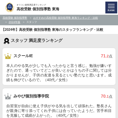
オリコン顧客満足度ランキング
高校受験 個別指導塾 東海
高校受験 個別指導塾
おすすめの高校受験 個別指導塾 東海ランキング・比較
2024年版
スタッフ
【2024年】高校受験 個別指導塾 東海のスタッフランキング・比較
スタッフ 満足度ランキング
スクールIE
71
.2
点
本人のやる気が少しでも入ったかなと言う感じ。勉強が嫌いす
ぎたので、通っていてどこが良いとかはうちの子に関しては分
かりませんが、子供の友達を見るといい塾だなと思います。成
績も伸びているので。（40代／女性）
みやび個別指導学院
70
.1
点
自習室が自由に使え子供がやる気を出して頑張れた。塾長さん
が親身に寄り添ってくれ子供には合っていたようだ。苦手科目
を克服して成績が上がった。（40代／女性）