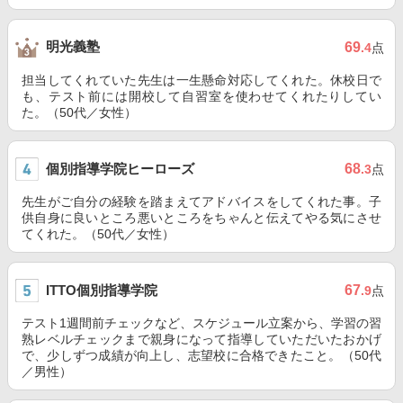
明光義塾
69
.4
点
担当してくれていた先生は一生懸命対応してくれた。休校日で
も、テスト前には開校して自習室を使わせてくれたりしてい
た。（50代／女性）
個別指導学院ヒーローズ
68
.3
点
先生がご自分の経験を踏まえてアドバイスをしてくれた事。子
供自身に良いところ悪いところをちゃんと伝えてやる気にさせ
てくれた。（50代／女性）
ITTO個別指導学院
67
.9
点
テスト1週間前チェックなど、スケジュール立案から、学習の習
熟レベルチェックまで親身になって指導していただいたおかげ
で、少しずつ成績が向上し、志望校に合格できたこと。（50代
／男性）