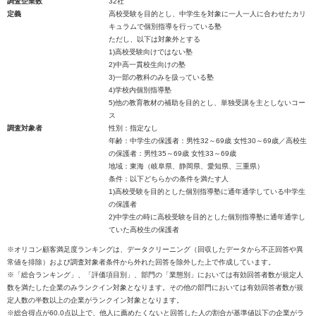
調査企業数
32社
定義
高校受験を目的とし、中学生を対象に一人一人に合わせたカリ
キュラムで個別指導を行っている塾
ただし、以下は対象外とする
1)高校受験向けではない塾
2)中高一貫校生向けの塾
3)一部の教科のみを扱っている塾
4)学校内個別指導塾
5)他の教育教材の補助を目的とし、単独受講を主としないコー
ス
調査対象者
性別：指定なし
年齢：中学生の保護者：男性32～69歳 女性30～69歳／高校生
の保護者：男性35～69歳 女性33～69歳
地域：東海（岐阜県、静岡県、愛知県、三重県）
条件：以下どちらかの条件を満たす人
1)高校受験を目的とした個別指導塾に通年通学している中学生
の保護者
2)中学生の時に高校受験を目的とした個別指導塾に通年通学し
ていた高校生の保護者
※オリコン顧客満足度ランキングは、データクリーニング（回収したデータから不正回答や異
常値を排除）および調査対象者条件から外れた回答を除外した上で作成しています。
※「総合ランキング」、「評価項目別」、部門の「業態別」においては有効回答者数が規定人
数を満たした企業のみランクイン対象となります。その他の部門においては有効回答者数が規
定人数の半数以上の企業がランクイン対象となります。
※総合得点が60.0点以上で、他人に薦めたくないと回答した人の割合が基準値以下の企業がラ