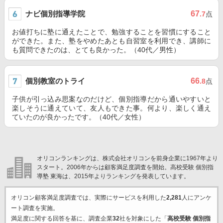
ナビ個別指導学院
67
.7
点
お値打ちに塾に通えたことで、勉強することを習慣にすること
ができた。また、塾をやめたあとも自習室を利用でき、講師に
も質問できたのは、とても良かった。（40代／男性）
個別教室のトライ
66
.8
点
子供が引っ込み思案なのだけど、個別指導だから通いやすいと
楽しそうに通えていて、友人もできた事。何より、楽しく通え
ていたのが良かったです。（40代／女性）
オリコンランキングは、株式会社オリコンを前身企業に1967年より
スタート。2006年からは顧客満足度調査を開始。高校受験 個別指
導塾 東海は、2015年よりランキングを発表しています。
オリコン顧客満足度調査では、実際にサービスを利用した
2,281
人にアンケ
ート調査を実施。
満足度に関する回答を基に、調査企業
32
社を対象にした「
高校受験 個別指