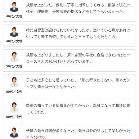
成績が上がった。個別に丁寧に指導してくれる。面談で現在の
様子、理解度、受験情報の提供などをしてもらいよかった。
40代／女性
特に自習室は設けられていなかったが、空いている席があれば
いつでも来て自習しても良いと言ってもらえたところ。
40代／女性
成績も上がりましたし、第一志望の学校に合格できたのはヒー
ローズさんのおかげだと思っています。
50代／女性
子どもは安心して通っていた。「塾に行きたくない」等ネガテ
ィブな発言は一度もなかった。
50代／女性
塾長の知っている情報量がすごかった。親身になって相談に乗
ってくれた。
50代／女性
子供の勉強時間が多くなった。勉強以外の話もして楽しかった
そうなので。