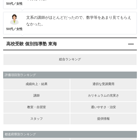
50代／女性
文系の講師がほとんどだったので、数学等をあまり見てもらえ
なかった。
50代／女性
高校受験 個別指導塾 東海
総合ランキング
評価項目別ランキング
成績向上・結果
適切な受講費用
講師
カリキュラムの充実さ
教室・自習室
通いやすさ・治安
スタッフ
提供情報
都道府県別ランキング