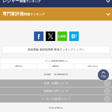
レジャー
関連ランキング
専門家評価
関連ランキング
高校受験 個別指導塾 東海ランキングトップへ
オリコン顧客満足度調査とは
調査方法
掲載規約
お問い合わせ
会社概要
個人情報保護方針
Top
引用・転載について
利用者の声について
当サイトで公開されている情報（文字、写真、イラスト、画像データ等）及びこれらの配置・
編集および構造などについての著作権は株式会社oricon MEに帰属しております。
クッキーの使用について
当サイトに掲載している内容はすべてサービスの利用者が提出された見解・感想です。
これらの情報を権利者の許可なく無断転載・複製などの二次利用を行うことは固く禁じており
弊社が内容について正確性を含め一切保証するものではありません。
ます。
このサイトでは Cookie を使用して、ユーザーに合わせたコンテンツや広告の表示、ソーシャル
© oricon ME inc.
弊社の見解・ 意見ではないことをご理解いただいた上でご覧ください。
メディア機能の提供、広告の表示回数やクリック数の測定を行っています。