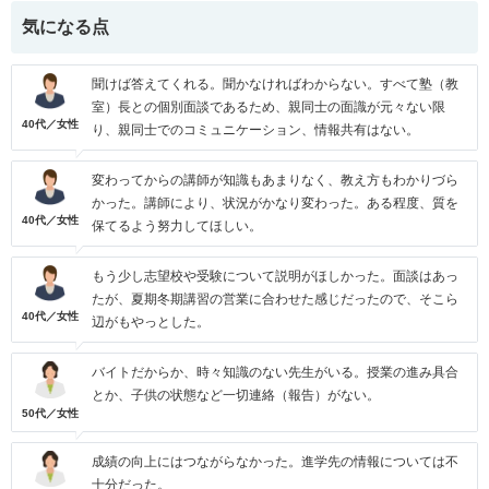
気になる点
聞けば答えてくれる。聞かなければわからない。すべて塾（教
室）長との個別面談であるため、親同士の面識が元々ない限
40代／女性
り、親同士でのコミュニケーション、情報共有はない。
変わってからの講師が知識もあまりなく、教え方もわかりづら
かった。講師により、状況がかなり変わった。ある程度、質を
40代／女性
保てるよう努力してほしい。
もう少し志望校や受験について説明がほしかった。面談はあっ
たが、夏期冬期講習の営業に合わせた感じだったので、そこら
40代／女性
辺がもやっとした。
バイトだからか、時々知識のない先生がいる。授業の進み具合
とか、子供の状態など一切連絡（報告）がない。
50代／女性
成績の向上にはつながらなかった。進学先の情報については不
十分だった。