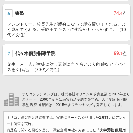
森塾
74
.4
点
フレンドリー。校長先生が親身になって話を聞いてくれる。よ
く褒めてくれる。受験用テキストの充実やわかりやすさ。（10
代／女性）
代々木個別指導学院
69
.9
点
先生一人一人が生徒に対し真剣に向き合いより的確なアドバイ
スをくれた。（20代／男性）
オリコンランキングは、株式会社オリコンを前身企業に1967年より
スタート。2006年からは顧客満足度調査を開始。大学受験 個別指
導塾 現役 首都圏は、2015年よりランキングを発表しています。
オリコン顧客満足度調査では、実際にサービスを利用した
1,633
人にアンケ
ート調査を実施。
満足度に関する回答を基に、調査企業
30
社を対象にした「
大学受験 個別指