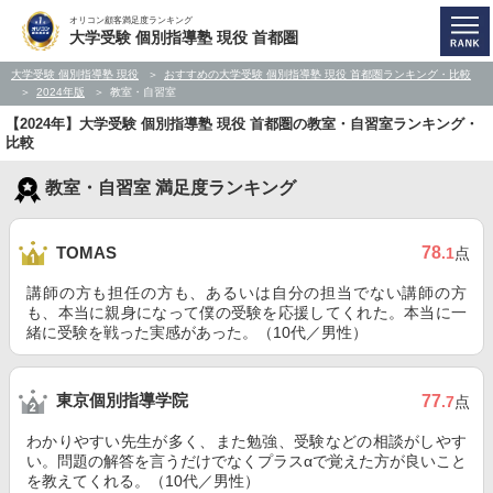
オリコン顧客満足度ランキング
大学受験 個別指導塾 現役 首都圏
大学受験 個別指導塾 現役
おすすめの大学受験 個別指導塾 現役 首都圏ランキング・比較
2024年版
教室・自習室
【2024年】大学受験 個別指導塾 現役 首都圏の教室・自習室ランキング・
比較
教室・自習室 満足度ランキング
78
TOMAS
.1
点
講師の方も担任の方も、あるいは自分の担当でない講師の方
も、本当に親身になって僕の受験を応援してくれた。本当に一
緒に受験を戦った実感があった。（10代／男性）
東京個別指導学院
77
.7
点
わかりやすい先生が多く、また勉強、受験などの相談がしやす
い。問題の解答を言うだけでなくプラスαで覚えた方が良いこと
を教えてくれる。（10代／男性）