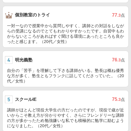
個別教室のトライ
77
.3
点
一対一なので授業中から質問しやすく、講師との対話をしなが
らの受講になるのでとてもわかりやすかったです。自習中もわ
からないところがあればすぐ聞ける環境にあったところも良か
ったと感じます。（20代／女性）
明光義塾
76
.3
点
自分の「苦手」を理解して下さる講師がいる。塾長は概ね優秀
な方が多く、塾生ともフランクに話してくださっていた。（20
代／女性）
スクールIE
75
.3
点
講師がほとんど現役大学生の方だったのですが、現役で歳が近
いからこそ教え方が分かりやすく、さらにフレンドリーな講師
の方が多かったため勉強嫌いな私でも積極的に勉学に励むよう
になりました。（20代／女性）