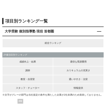
項目別ランキング一覧
大学受験 個別指導塾 現役 首都圏
総合ランキング
評価項目別ランキング
成績向上・結果
適切な受講費用
講師
カリキュラムの充実さ
教室・自習室
通いやすさ・治安
スタッフ・チューター
情報提供
※文字がグレーの部門は当社規定の条件を満たした企業が2社未満のため発表しておりません。
PR