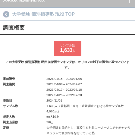
大学受験 個別指導塾 現役
大学受験 個別指導塾 現役 TOP
調査概要
サンプル数
1,633
人
この大学受験 個別指導塾 現役 首都圏ランキングは、オリコンの以下の調査に基づいていま
す。
事前調査
2024/01/15～2024/04/05
調査期間
2024/04/08～2024/07/07
2023/04/17～2023/07/18
2022/04/25～2022/07/28
更新日
2024/11/01
サンプル数
1,633人（首都圏・東海・近畿調査における総サンプル数
4,060人）
規定人数
50人以上
調査企業数
30社
定義
大学受験を目的とし、高校生を対象に一人一人に合わせたカリ
キュラムで個別指導を行っている塾