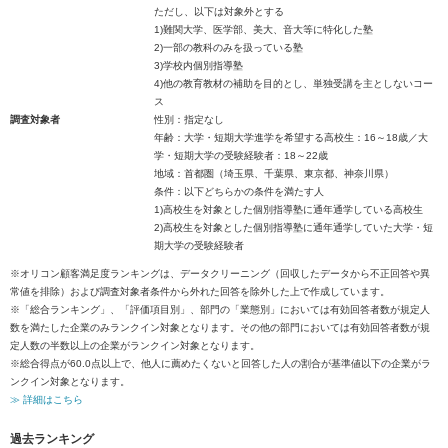
ただし、以下は対象外とする
1)難関大学、医学部、美大、音大等に特化した塾
2)一部の教科のみを扱っている塾
3)学校内個別指導塾
4)他の教育教材の補助を目的とし、単独受講を主としないコー
ス
調査対象者
性別：指定なし
年齢：大学・短期大学進学を希望する高校生：16～18歳／大
学・短期大学の受験経験者：18～22歳
地域：首都圏（埼玉県、千葉県、東京都、神奈川県）
条件：以下どちらかの条件を満たす人
1)高校生を対象とした個別指導塾に通年通学している高校生
2)高校生を対象とした個別指導塾に通年通学していた大学・短
期大学の受験経験者
※オリコン顧客満足度ランキングは、データクリーニング（回収したデータから不正回答や異
常値を排除）および調査対象者条件から外れた回答を除外した上で作成しています。
※「総合ランキング」、「評価項目別」、部門の「業態別」においては有効回答者数が規定人
数を満たした企業のみランクイン対象となります。その他の部門においては有効回答者数が規
定人数の半数以上の企業がランクイン対象となります。
※総合得点が60.0点以上で、他人に薦めたくないと回答した人の割合が基準値以下の企業がラ
ンクイン対象となります。
≫ 詳細はこちら
過去ランキング