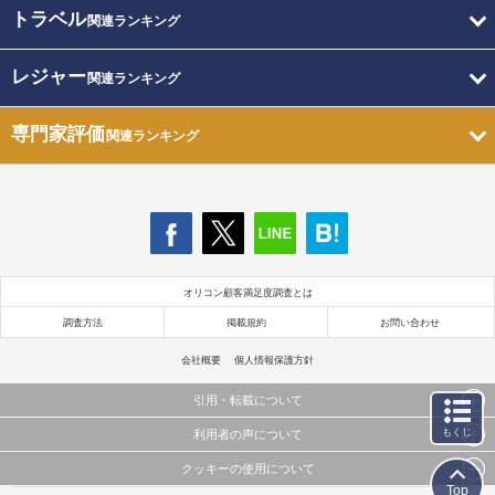
トラベル
関連ランキング
レジャー
関連ランキング
専門家評価
関連ランキング
オリコン顧客満足度調査とは
調査方法
掲載規約
お問い合わせ
会社概要
個人情報保護方針
引用・転載について
もくじ
利用者の声について
当サイトで公開されている情報（文字、写真、イラスト、画像データ等）及びこれらの配置・
編集および構造などについての著作権は株式会社oricon MEに帰属しております。
クッキーの使用について
当サイトに掲載している内容はすべてサービスの利用者が提出された見解・感想です。
これらの情報を権利者の許可なく無断転載・複製などの二次利用を行うことは固く禁じており
Top
弊社が内容について正確性を含め一切保証するものではありません。