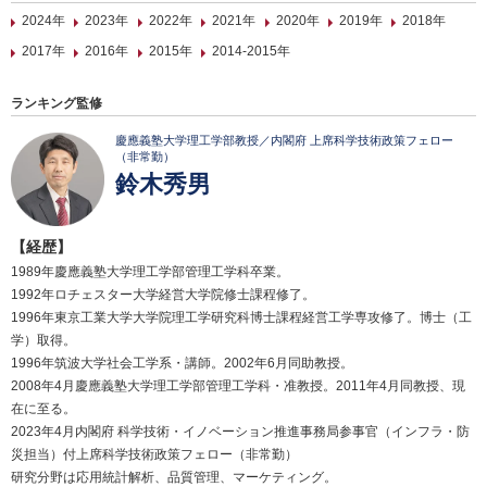
2024年
2023年
2022年
2021年
2020年
2019年
2018年
2017年
2016年
2015年
2014-2015年
ランキング監修
慶應義塾大学理工学部教授／内閣府 上席科学技術政策フェロー
（非常勤）
鈴木秀男
【経歴】
1989年慶應義塾大学理工学部管理工学科卒業。
1992年ロチェスター大学経営大学院修士課程修了。
1996年東京工業大学大学院理工学研究科博士課程経営工学専攻修了。博士（工
学）取得。
1996年筑波大学社会工学系・講師。2002年6月同助教授。
2008年4月慶應義塾大学理工学部管理工学科・准教授。2011年4月同教授、現
在に至る。
2023年4月内閣府 科学技術・イノベーション推進事務局参事官（インフラ・防
災担当）付上席科学技術政策フェロー（非常勤）
研究分野は応用統計解析、品質管理、マーケティング。