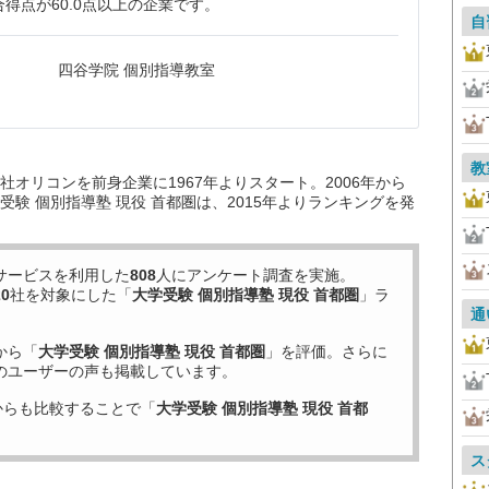
得点が60.0点以上の企業です。
自
四谷学院 個別指導教室
教
オリコンを前身企業に1967年よりスタート。2006年から
験 個別指導塾 現役 首都圏は、2015年よりランキングを発
サービスを利用した
808
人にアンケート調査を実施。
20
社を対象にした「
大学受験 個別指導塾 現役 首都圏
」ラ
通
から「
大学受験 個別指導塾 現役 首都圏
」を評価。さらに
のユーザーの声も掲載しています。
からも比較することで「
大学受験 個別指導塾 現役 首都
ス