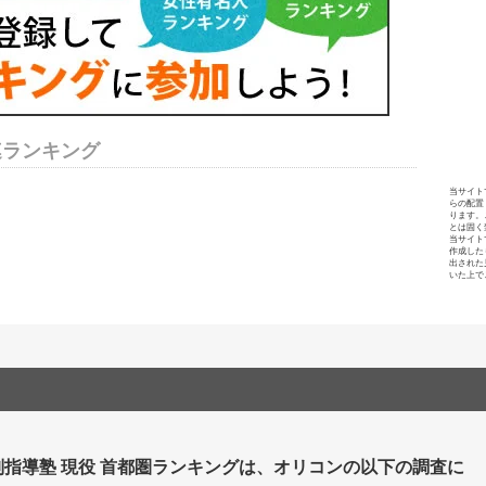
連ランキング
当サイト
らの配置
ります。
とは固く
当サイト
作成した
出された
いた上で
別指導塾 現役 首都圏ランキングは、オリコンの以下の調査に