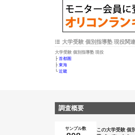
大学受験 個別指導塾 現役関
大学受験 個別指導塾 現役
首都圏
東海
近畿
調査概要
サンプル数
この大学受験 個