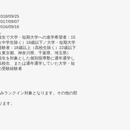
018/09/25
017/09/07
016/09/16
し
校生で大学・短期大学への進学希望者：15
（中学生除く）18歳以下／大学・短期大学
経験者：18歳以上（高校生除く）22歳以下
（東京都、神奈川県、千葉県、埼玉県）
校生を対象とした個別指導塾に通年通学し
高校生、または通年通学していた大学・短
の受験経験者
みランクイン対象となります。その他の部
ります。