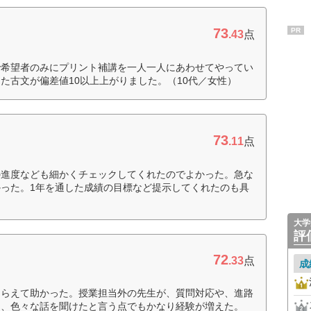
73
PR
.43
点
で希望者のみにプリント補講を一人一人にあわせてやってい
た古文が偏差値10以上上がりました。（10代／女性）
73
.11
点
の進度なども細かくチェックしてくれたのでよかった。急な
った。1年を通した成績の目標など提示してくれたのも具
大学
評
72
.33
点
成
もらえて助かった。授業担当外の先生が、質問対応や、進路
く、色々な話を聞けたと言う点でもかなり経験が増えた。