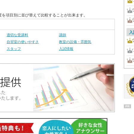
足度を項目別に並び替えて比較することが出来ます。
入
適切な受講料
講師
自習室の使いやすさ
教室の設備・雰囲気
スタッフ
入試情報
PR