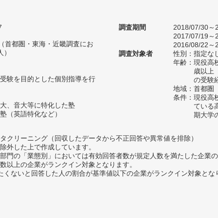
。
7
調査期間
2018/07/30～2
2017/07/19～2
人（首都圏・東海・近畿調査にお
2016/08/22～2
人）
調査対象者
性別：指定な
年齢：現役高
歳以上
受験を目的とした個別指導を行
の受験
地域：首都圏
条件：現役高
大、音大等に特化した塾
ている
塾（英語特化など）
期大学
タクリーニング（回収したデータから不正回答や異常値を排除）
除外した上で作成しています。
部門の「業態別」においては有効回答者数が規定人数を満たした企業の
数以上の企業がランクイン対象となります。
薦めたくないと回答した人の割合が基準値以下の企業がランクイン対象とな