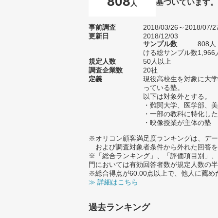
808
基づいています
人
事前調査
2018/03/26～2018/07/2
更新日
2018/12/03
サンプル数
808
ける総サンプル数1,966
規定人数
50人以上
調査企業数
20社
定義
現役高校生を対象に大学
っている塾。
以下は対象外とする。
・難関大学、医学部、美
・一部の教科に特化した
・映像授業が主体の塾
※オリコン顧客満足度ランキングは、デー
および調査対象者条件から外れた回答を
※「総合ランキング」、「評価項目別」、
門においては有効回答者数が規定人数の半
※総合得点が60.00点以上で、他人に
≫ 詳細はこちら
過去ランキング