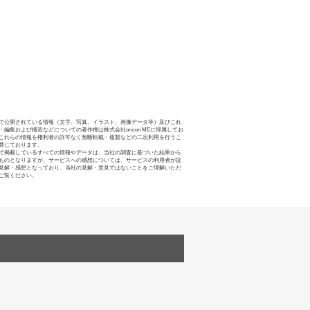
で公開されている情報（文字、写真、イラスト、画像データ等）及びこれ
・編集および構造などについての著作権は株式会社oricon MEに帰属してお
これらの情報を権利者の許可なく無断転載・複製などの二次利用を行うこ
禁じております。
で掲載しているすべての情報やデータは、当社の調査に基づいた結果から
ものとなりますが、サービスへの感想については、サービスの利用者が提
見解・感想となっており、当社の見解・意見ではないことをご理解いただ
ご覧ください。