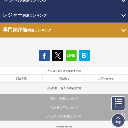
トラベル
関連ランキング
レジャー
関連ランキング
専門家評価
関連ランキング
オリコン顧客満足度調査とは
調査方法
掲載規約
お問い合わせ
会社概要
個人情報保護方針
引用・転載について
もくじ
利用者の声について
当サイトで公開されている情報（文字、写真、イラスト、画像データ等）及びこれらの配置・
編集および構造などについての著作権は株式会社oricon MEに帰属しております。
クッキーの使用について
当サイトに掲載している内容はすべてサービスの利用者が提出された見解・感想です。
これらの情報を権利者の許可なく無断転載・複製などの二次利用を行うことは固く禁じており
Top
弊社が内容について正確性を含め一切保証するものではありません。
ます。
このサイトでは Cookie を使用して、ユーザーに合わせたコンテンツや広告の表示、ソーシャル
© oricon ME inc.
弊社の見解・ 意見ではないことをご理解いただいた上でご覧ください。