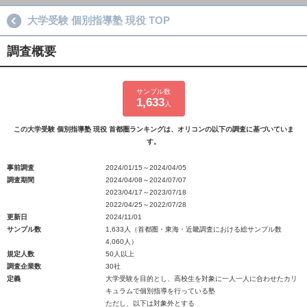
大学受験 個別指導塾 現役 TOP
調査概要
サンプル数
1,633
人
この大学受験 個別指導塾 現役 首都圏ランキングは、オリコンの以下の調査に基づいていま
す。
事前調査
2024/01/15～2024/04/05
調査期間
2024/04/08～2024/07/07
2023/04/17～2023/07/18
2022/04/25～2022/07/28
更新日
2024/11/01
サンプル数
1,633人（首都圏・東海・近畿調査における総サンプル数
4,060人）
規定人数
50人以上
調査企業数
30社
定義
大学受験を目的とし、高校生を対象に一人一人に合わせたカリ
キュラムで個別指導を行っている塾
ただし、以下は対象外とする