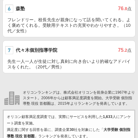
森塾
76
.8
点
フレンドリー。校長先生が親身になって話を聞いてくれる。よ
く褒めてくれる。受験用テキストの充実やわかりやすさ。（10
代／女性）
代々木個別指導学院
75
.2
点
先生一人一人が生徒に対し真剣に向き合いより的確なアドバイ
スをくれた。（20代／男性）
オリコンランキングは、株式会社オリコンを前身企業に1967年より
スタート。2006年からは顧客満足度調査を開始。大学受験 個別指
導塾 現役 首都圏は、2015年よりランキングを発表しています。
オリコン顧客満足度調査では、実際にサービスを利用した
1,633
人にアンケ
ート調査を実施。
満足度に関する回答を基に、調査企業
30
社を対象にした「
大学受験 個別指
導塾 現役 首都圏
」ランキングを発表しています。