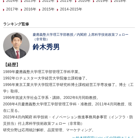
2024年
2023年
2022年
2021年
2020年
2019年
2018年
2017年
2016年
2015年
2014-2015年
ランキング監修
慶應義塾大学理工学部教授／内閣府 上席科学技術政策フェロー
（非常勤）
鈴木秀男
【経歴】
1989年慶應義塾大学理工学部管理工学科卒業。
1992年ロチェスター大学経営大学院修士課程修了。
1996年東京工業大学大学院理工学研究科博士課程経営工学専攻修了。博士（工
学）取得。
1996年筑波大学社会工学系・講師。2002年6月同助教授。
2008年4月慶應義塾大学理工学部管理工学科・准教授。2011年4月同教授、現
在に至る。
2023年4月内閣府 科学技術・イノベーション推進事務局参事官（インフラ・防
災担当）付上席科学技術政策フェロー（非常勤）
研究分野は応用統計解析、品質管理、マーケティング。
≫鈴木研究室についての詳細はこちら