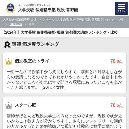
オリコン顧客満足度ランキング
大学受験 個別指導塾 現役 首都圏
大学受験 個別指導塾 現役
おすすめの大学受験 個別指導塾 現役 首都圏ランキング・比較
2024年版
講師
【2024年】大学受験 個別指導塾 現役 首都圏の講師ランキング・比較
講師 満足度ランキング
個別教室のトライ
78
.8
点
一対一なので授業中から質問しやすく、講師との対話をしなが
らの受講になるのでとてもわかりやすかったです。自習中もわ
からないところがあればすぐ聞ける環境にあったところも良か
ったと感じます。（20代／女性）
スクールIE
78
.5
点
講師がほとんど現役大学生の方だったのですが、現役で歳が近
いからこそ教え方が分かりやすく、さらにフレンドリーな講師
の方が多かったため勉強嫌いな私でも積極的に勉学に励むよう