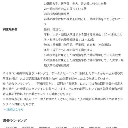
1)難関大学、医学部、美大、音大等に特化した塾
2)一部の教科のみを扱っている塾
3)学校内個別指導塾
4)他の教育教材の補助を目的とし、単独受講を主としないコー
ス
調査対象者
性別：指定なし
年齢：大学・短期大学進学を希望する高校生：16～18歳／大
学・短期大学の受験経験者：18～22歳
地域：首都圏（埼玉県、千葉県、東京都、神奈川県）
条件：以下どちらかの条件を満たす人
1)高校生を対象とした個別指導塾に通年通学している高校生
2)高校生を対象とした個別指導塾に通年通学していた大学・短
期大学の受験経験者
※オリコン顧客満足度ランキングは、データクリーニング（回収したデータから不正回答や異
常値を排除）および調査対象者条件から外れた回答を除外した上で作成しています。
※「総合ランキング」、「評価項目別」、部門の「業態別」においては有効回答者数が規定人
数を満たした企業のみランクイン対象となります。その他の部門においては有効回答者数が規
定人数の半数以上の企業がランクイン対象となります。
※総合得点が60.0点以上で、他人に薦めたくないと回答した人の割合が基準値以下の企業がラ
ンクイン対象となります。
≫ 詳細はこちら
過去ランキング