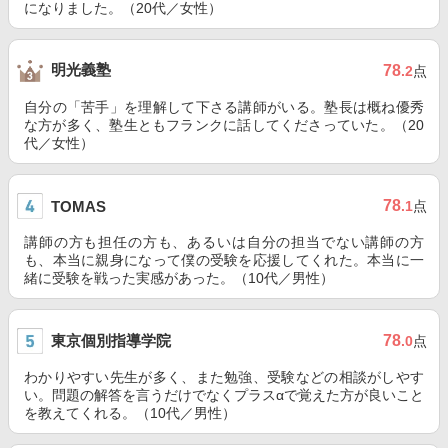
になりました。（20代／女性）
明光義塾
78
.2
点
自分の「苦手」を理解して下さる講師がいる。塾長は概ね優秀
な方が多く、塾生ともフランクに話してくださっていた。（20
代／女性）
78
TOMAS
.1
点
講師の方も担任の方も、あるいは自分の担当でない講師の方
も、本当に親身になって僕の受験を応援してくれた。本当に一
緒に受験を戦った実感があった。（10代／男性）
東京個別指導学院
78
.0
点
わかりやすい先生が多く、また勉強、受験などの相談がしやす
い。問題の解答を言うだけでなくプラスαで覚えた方が良いこと
を教えてくれる。（10代／男性）