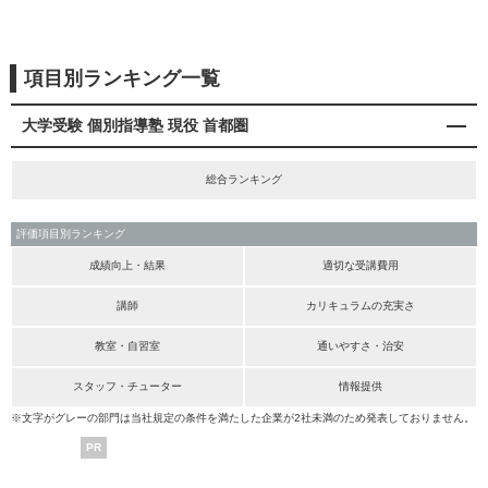
項目別ランキング一覧
大学受験 個別指導塾 現役 首都圏
総合ランキング
評価項目別ランキング
成績向上・結果
適切な受講費用
講師
カリキュラムの充実さ
教室・自習室
通いやすさ・治安
スタッフ・チューター
情報提供
※文字がグレーの部門は当社規定の条件を満たした企業が2社未満のため発表しておりません。
PR