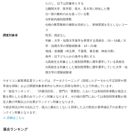
ただし、以下は対象外とする
1)難関大学、医学部、美大、音大等に特化した塾
2)一部の教科のみを扱っている塾
3)学校内個別指導塾
4)他の教育教材の補助を目的とし、単独受講を主としないコー
ス
調査対象者
性別：指定なし
年齢：大学・短期大学進学を希望する高校生：16～18歳／大
学・短期大学の受験経験者：18～22歳
地域：首都圏（埼玉県、千葉県、東京都、神奈川県）
条件：以下どちらかの条件を満たす人
1)高校生を対象とした個別指導塾に通年通学している高校生
2)高校生を対象とした個別指導塾に通年通学していた大学・短
期大学の受験経験者
※オリコン顧客満足度ランキングは、データクリーニング（回収したデータから不正回答や異
常値を排除）および調査対象者条件から外れた回答を除外した上で作成しています。
※「総合ランキング」、「評価項目別」、部門の「業態別」においては有効回答者数が規定人
数を満たした企業のみランクイン対象となります。その他の部門においては有効回答者数が規
定人数の半数以上の企業がランクイン対象となります。
※総合得点が60.0点以上で、他人に薦めたくないと回答した人の割合が基準値以下の企業がラ
ンクイン対象となります。
≫ 詳細はこちら
過去ランキング