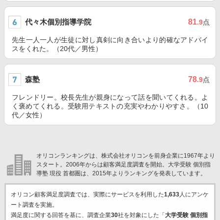
代々木個別指導学院
81
.9
点
先生一人一人が生徒に対し真剣に向き合いより的確なアドバイ
スをくれた。（20代／男性）
森塾
78
.9
点
フレンドリー。校長先生が親身になって話を聞いてくれる。よ
く褒めてくれる。受験用テキストの充実やわかりやすさ。（10
代／女性）
オリコンランキングは、株式会社オリコンを前身企業に1967年より
スタート。2006年からは顧客満足度調査を開始。大学受験 個別指
導塾 現役 首都圏は、2015年よりランキングを発表しています。
オリコン顧客満足度調査では、実際にサービスを利用した
1,633
人にアンケ
ート調査を実施。
満足度に関する回答を基に、調査企業
30
社を対象にした「
大学受験 個別指