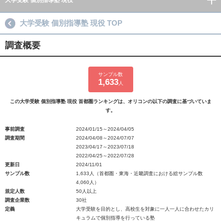
大学受験 個別指導塾 現役
大学受験 個別指導塾 現役 TOP
調査概要
サンプル数
1,633
人
この大学受験 個別指導塾 現役 首都圏ランキングは、オリコンの以下の調査に基づいていま
す。
事前調査
2024/01/15～2024/04/05
調査期間
2024/04/08～2024/07/07
2023/04/17～2023/07/18
2022/04/25～2022/07/28
更新日
2024/11/01
サンプル数
1,633人（首都圏・東海・近畿調査における総サンプル数
4,060人）
規定人数
50人以上
調査企業数
30社
定義
大学受験を目的とし、高校生を対象に一人一人に合わせたカリ
キュラムで個別指導を行っている塾