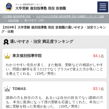
オリコン顧客満足度ランキング
大学受験 個別指導塾 現役 首都圏
大学受験 個別指導塾 現役
おすすめの大学受験 個別指導塾 現役 首都圏ランキング・比較
2024年版
通いやすさ・治安
【2024年】大学受験 個別指導塾 現役 首都圏の通いやすさ・治安ランキン
グ・比較
通いやすさ・治安 満足度ランキング
東京個別指導学院
84
.1
点
わかりやすい先生が多く、また勉強、受験などの相談がしやす
い。問題の解答を言うだけでなくプラスαで覚えた方が良いこと
を教えてくれる。（10代／男性）
83
TOMAS
.7
点
講師の方も担任の方も、あるいは自分の担当でない講師の方
も、本当に親身になって僕の受験を応援してくれた。本当に一
緒に受験を戦った実感があった。（10代／男性）