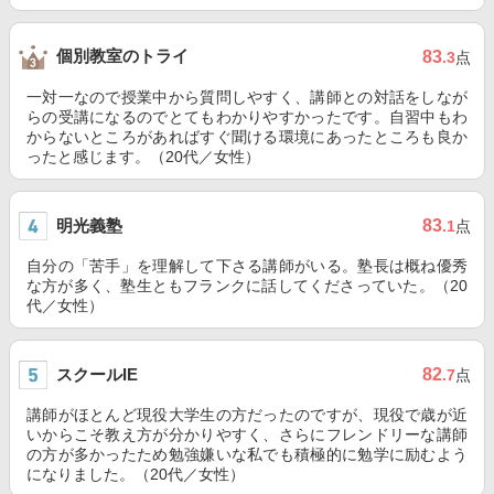
個別教室のトライ
83
.3
点
一対一なので授業中から質問しやすく、講師との対話をしなが
らの受講になるのでとてもわかりやすかったです。自習中もわ
からないところがあればすぐ聞ける環境にあったところも良か
ったと感じます。（20代／女性）
明光義塾
83
.1
点
自分の「苦手」を理解して下さる講師がいる。塾長は概ね優秀
な方が多く、塾生ともフランクに話してくださっていた。（20
代／女性）
スクールIE
82
.7
点
講師がほとんど現役大学生の方だったのですが、現役で歳が近
いからこそ教え方が分かりやすく、さらにフレンドリーな講師
の方が多かったため勉強嫌いな私でも積極的に勉学に励むよう
になりました。（20代／女性）