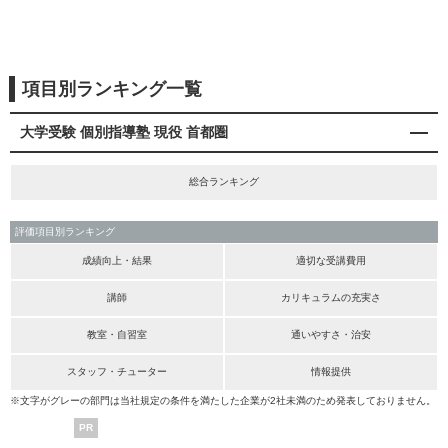
項目別ランキング一覧
大学受験 個別指導塾 現役 首都圏
総合ランキング
評価項目別ランキング
成績向上・結果
適切な受講費用
講師
カリキュラムの充実さ
教室・自習室
通いやすさ・治安
スタッフ・チューター
情報提供
※文字がグレーの部門は当社規定の条件を満たした企業が2社未満のため発表しておりません。
PR