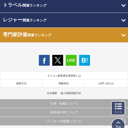
トラベル
関連ランキング
レジャー
関連ランキング
専門家評価
関連ランキング
オリコン顧客満足度調査とは
調査方法
掲載規約
お問い合わせ
会社概要
個人情報保護方針
引用・転載について
もくじ
利用者の声について
当サイトで公開されている情報（文字、写真、イラスト、画像データ等）及びこれらの配置・
編集および構造などについての著作権は株式会社oricon MEに帰属しております。
クッキーの使用について
当サイトに掲載している内容はすべてサービスの利用者が提出された見解・感想です。
これらの情報を権利者の許可なく無断転載・複製などの二次利用を行うことは固く禁じており
Top
弊社が内容について正確性を含め一切保証するものではありません。