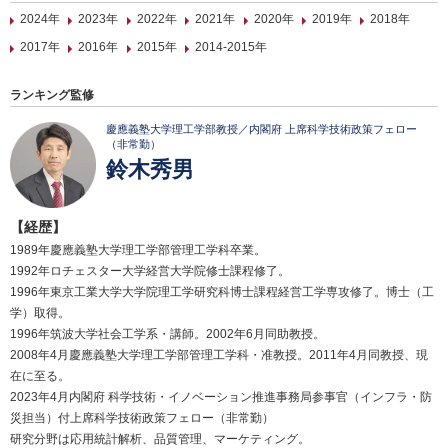
2024年
2023年
2022年
2021年
2020年
2019年
2018年
2017年
2016年
2015年
2014-2015年
ランキング監修
慶應義塾大学理工学部教授／内閣府 上席科学技術政策フェロー
（非常勤）
鈴木秀男
【経歴】
1989年慶應義塾大学理工学部管理工学科卒業。
1992年ロチェスター大学経営大学院修士課程修了。
1996年東京工業大学大学院理工学研究科博士課程経営工学専攻修了。博士（工
学）取得。
1996年筑波大学社会工学系・講師。2002年6月同助教授。
2008年4月慶應義塾大学理工学部管理工学科・准教授。2011年4月同教授、現
在に至る。
2023年4月内閣府 科学技術・イノベーション推進事務局参事官（インフラ・防
災担当）付上席科学技術政策フェロー（非常勤）
研究分野は応用統計解析、品質管理、マーケティング。