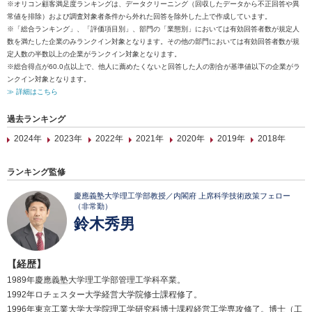
※オリコン顧客満足度ランキングは、データクリーニング（回収したデータから不正回答や異
常値を排除）および調査対象者条件から外れた回答を除外した上で作成しています。
※「総合ランキング」、「評価項目別」、部門の「業態別」においては有効回答者数が規定人
数を満たした企業のみランクイン対象となります。その他の部門においては有効回答者数が規
定人数の半数以上の企業がランクイン対象となります。
※総合得点が60.0点以上で、他人に薦めたくないと回答した人の割合が基準値以下の企業がラ
ンクイン対象となります。
≫ 詳細はこちら
過去ランキング
2024年
2023年
2022年
2021年
2020年
2019年
2018年
ランキング監修
慶應義塾大学理工学部教授／内閣府 上席科学技術政策フェロー
（非常勤）
鈴木秀男
【経歴】
1989年慶應義塾大学理工学部管理工学科卒業。
1992年ロチェスター大学経営大学院修士課程修了。
1996年東京工業大学大学院理工学研究科博士課程経営工学専攻修了。博士（工