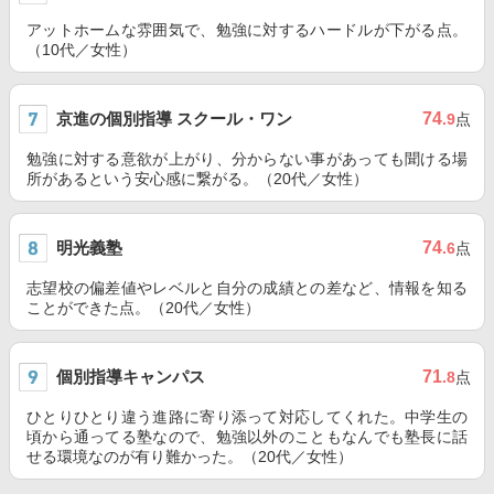
アットホームな雰囲気で、勉強に対するハードルが下がる点。
（10代／女性）
京進の個別指導 スクール・ワン
74
.9
点
勉強に対する意欲が上がり、分からない事があっても聞ける場
所があるという安心感に繋がる。（20代／女性）
明光義塾
74
.6
点
志望校の偏差値やレベルと自分の成績との差など、情報を知る
ことができた点。（20代／女性）
個別指導キャンパス
71
.8
点
ひとりひとり違う進路に寄り添って対応してくれた。中学生の
頃から通ってる塾なので、勉強以外のこともなんでも塾長に話
せる環境なのが有り難かった。（20代／女性）