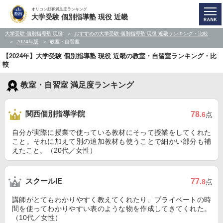
オリコン顧客満足度ランキング
大学受験 個別指導塾 現役 近畿
大学受験 個別指導塾 現役
おすすめの大学受験 個別指導塾 現役 近畿ランキング・比較
2024年版
教室・自習室
【2024年】大学受験 個別指導塾 現役 近畿の教室・自習室ランキング・比
較
教室・自習室 満足度ランキング
関西個別指導学院
78
.6
点
自分が実際に授業で使っている教材にそって授業をしてくれた
こと。それに加えて別の追加教材も使うことで細かい部分も補
えたこと。（20代／女性）
スクールIE
77
.8
点
講師がとてもわかりやすく教えてくれたり、プライベートの時
間を使ってわかりやすい表のような物を作成してきてくれた。
（10代／女性）