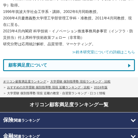
学）取得。
1996年筑波大学社会工学系・講師。2002年6月同助教授。
2008年4月慶應義塾大学理工学部管理工学科・准教授。2011年4月同教授、現
在に至る。
2023年4月内閣府 科学技術・イノベーション推進事務局参事官（インフラ・防
災担当）付上席科学技術政策フェロー（非常勤）
研究分野は応用統計解析、品質管理、マーケティング。
≫鈴木研究室についての詳細はこちら
顧客満足度について
オリコン顧客満足度ランキング
大学受験 個別指導塾 現役ランキング・比較
おすすめの大学受験 個別指導塾 現役 近畿ランキング・比較
2024年版
大学受験 個別指導塾 現役 近畿の教室・自習室ランキング・口コミ情報
オリコン顧客満足度
ランキング一覧
保険
関連ランキング
金融
関連ランキング