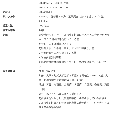
2023/04/17～2023/07/18
2022/04/25～2022/07/28
更新日
2024/11/01
サンプル数
1,096人（首都圏・東海・近畿調査における総サンプル数
4,060人）
規定人数
50人以上
調査企業数
26社
定義
大学受験を目的とし、高校生を対象に一人一人に合わせたカリ
キュラムで個別指導を行っている塾
ただし、以下は対象外とする
1)難関大学、医学部、美大、音大等に特化した塾
2)一部の教科のみを扱っている塾
3)学校内個別指導塾
4)他の教育教材の補助を目的とし、単独受講を主としないコー
ス
調査対象者
性別：指定なし
年齢：大学・短期大学進学を希望する高校生：16～18歳／大
学・短期大学の受験経験者：18～22歳
地域：近畿（滋賀県、京都府、大阪府、兵庫県、奈良県、和歌
山県）
条件：以下どちらかの条件を満たす人
1)高校生を対象とした個別指導塾に通年通学している高校生
2)高校生を対象とした個別指導塾に通年通学していた大学・短
期大学の受験経験者