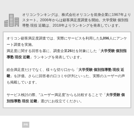
オリコンランキングは、株式会社オリコンを前身企業に1967年より
スタート。2006年からは顧客満足度調査を開始。大学受験 個別指
導塾 現役 近畿は、2018年よりランキングを発表しています。
オリコン顧客満足度調査では、実際にサービスを利用した
1,096
人にアンケ
ート調査を実施。
満足度に関する回答を基に、調査企業
26
社を対象にした「
大学受験 個別指
導塾 現役 近畿
」ランキングを発表しています。
総合満足度だけでなく、様々な切り口から「
大学受験 個別指導塾 現役 近
畿
」を評価。さらに回答者の口コミや評判といった、実際のユーザーの声
も掲載しています。
サービス検討の際、“ユーザー満足度”からも比較することで「
大学受験 個
別指導塾 現役 近畿
」選びにお役立てください。
PR