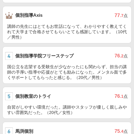
個別指導Axis
77
.7
点
講師の先生にはとてもお世話になって、わかりやすく教えてく
れて大学まで合格させてもらいとても感謝しています。（10代
／男性）
個別指導学院フリーステップ
76
.2
点
国公立を志望する受験生が少なかったにも関わらず、担当の講
師の手厚い指導や応援がとても励みになった。メンタル面で多
くサポートしてもらったと感じる。（20代／男性）
個別教室のトライ
76
.1
点
自習がしやすい環境だった。講師やスタッフが優しく親しみや
すい雰囲気だった。（20代／女性）
馬渕個別
75
.4
点