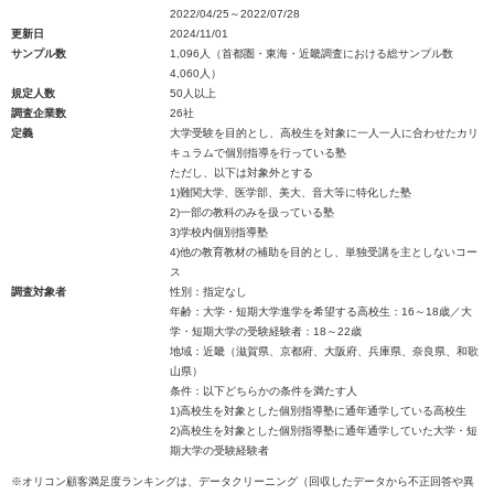
2022/04/25～2022/07/28
更新日
2024/11/01
サンプル数
1,096人（首都圏・東海・近畿調査における総サンプル数
4,060人）
規定人数
50人以上
調査企業数
26社
定義
大学受験を目的とし、高校生を対象に一人一人に合わせたカリ
キュラムで個別指導を行っている塾
ただし、以下は対象外とする
1)難関大学、医学部、美大、音大等に特化した塾
2)一部の教科のみを扱っている塾
3)学校内個別指導塾
4)他の教育教材の補助を目的とし、単独受講を主としないコー
ス
調査対象者
性別：指定なし
年齢：大学・短期大学進学を希望する高校生：16～18歳／大
学・短期大学の受験経験者：18～22歳
地域：近畿（滋賀県、京都府、大阪府、兵庫県、奈良県、和歌
山県）
条件：以下どちらかの条件を満たす人
1)高校生を対象とした個別指導塾に通年通学している高校生
2)高校生を対象とした個別指導塾に通年通学していた大学・短
期大学の受験経験者
※オリコン顧客満足度ランキングは、データクリーニング（回収したデータから不正回答や異