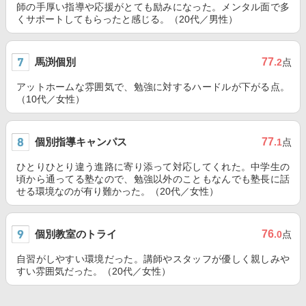
師の手厚い指導や応援がとても励みになった。メンタル面で多
くサポートしてもらったと感じる。（20代／男性）
馬渕個別
77
.2
点
アットホームな雰囲気で、勉強に対するハードルが下がる点。
（10代／女性）
個別指導キャンパス
77
.1
点
ひとりひとり違う進路に寄り添って対応してくれた。中学生の
頃から通ってる塾なので、勉強以外のこともなんでも塾長に話
せる環境なのが有り難かった。（20代／女性）
個別教室のトライ
76
.0
点
自習がしやすい環境だった。講師やスタッフが優しく親しみや
すい雰囲気だった。（20代／女性）