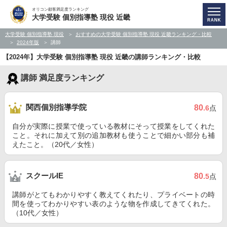
オリコン顧客満足度ランキング
大学受験 個別指導塾 現役 近畿
大学受験 個別指導塾 現役
おすすめの大学受験 個別指導塾 現役 近畿ランキング・比較
2024年版
講師
【2024年】大学受験 個別指導塾 現役 近畿の講師ランキング・比較
講師 満足度ランキング
関西個別指導学院
80
.6
点
自分が実際に授業で使っている教材にそって授業をしてくれた
こと。それに加えて別の追加教材も使うことで細かい部分も補
えたこと。（20代／女性）
スクールIE
80
.5
点
講師がとてもわかりやすく教えてくれたり、プライベートの時
間を使ってわかりやすい表のような物を作成してきてくれた。
（10代／女性）