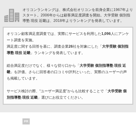
オリコンランキングは、株式会社オリコンを前身企業に1967年より
スタート。2006年からは顧客満足度調査を開始。大学受験 個別指
導塾 現役 近畿は、2018年よりランキングを発表しています。
オリコン顧客満足度調査では、実際にサービスを利用した
1,096
人にアンケ
ート調査を実施。
満足度に関する回答を基に、調査企業
26
社を対象にした「
大学受験 個別指
導塾 現役 近畿
」ランキングを発表しています。
総合満足度だけでなく、様々な切り口から「
大学受験 個別指導塾 現役 近
畿
」を評価。さらに回答者の口コミや評判といった、実際のユーザーの声
も掲載しています。
サービス検討の際、“ユーザー満足度”からも比較することで「
大学受験 個
別指導塾 現役 近畿
」選びにお役立てください。
PR