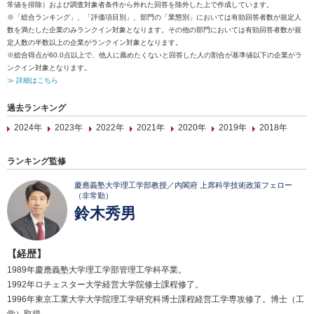
常値を排除）および調査対象者条件から外れた回答を除外した上で作成しています。
※「総合ランキング」、「評価項目別」、部門の「業態別」においては有効回答者数が規定人
数を満たした企業のみランクイン対象となります。その他の部門においては有効回答者数が規
定人数の半数以上の企業がランクイン対象となります。
※総合得点が60.0点以上で、他人に薦めたくないと回答した人の割合が基準値以下の企業がラ
ンクイン対象となります。
≫ 詳細はこちら
過去ランキング
2024年
2023年
2022年
2021年
2020年
2019年
2018年
ランキング監修
慶應義塾大学理工学部教授／内閣府 上席科学技術政策フェロー
（非常勤）
鈴木秀男
【経歴】
1989年慶應義塾大学理工学部管理工学科卒業。
1992年ロチェスター大学経営大学院修士課程修了。
1996年東京工業大学大学院理工学研究科博士課程経営工学専攻修了。博士（工
学）取得。