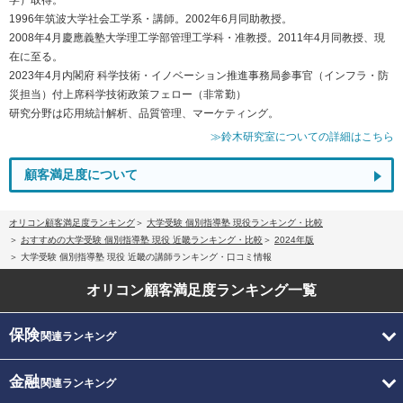
1996年筑波大学社会工学系・講師。2002年6月同助教授。
2008年4月慶應義塾大学理工学部管理工学科・准教授。2011年4月同教授、現
在に至る。
2023年4月内閣府 科学技術・イノベーション推進事務局参事官（インフラ・防
災担当）付上席科学技術政策フェロー（非常勤）
研究分野は応用統計解析、品質管理、マーケティング。
≫鈴木研究室についての詳細はこちら
顧客満足度について
オリコン顧客満足度ランキング
大学受験 個別指導塾 現役ランキング・比較
おすすめの大学受験 個別指導塾 現役 近畿ランキング・比較
2024年版
大学受験 個別指導塾 現役 近畿の講師ランキング・口コミ情報
オリコン顧客満足度
ランキング一覧
保険
関連ランキング
金融
関連ランキング