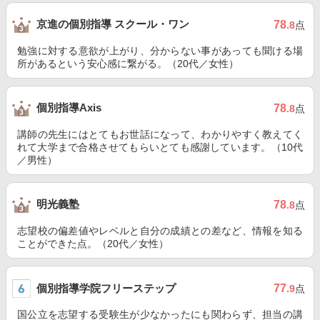
京進の個別指導 スクール・ワン
78
.8
点
勉強に対する意欲が上がり、分からない事があっても聞ける場
所があるという安心感に繋がる。（20代／女性）
個別指導Axis
78
.8
点
講師の先生にはとてもお世話になって、わかりやすく教えてく
れて大学まで合格させてもらいとても感謝しています。（10代
／男性）
明光義塾
78
.8
点
志望校の偏差値やレベルと自分の成績との差など、情報を知る
ことができた点。（20代／女性）
個別指導学院フリーステップ
77
.9
点
国公立を志望する受験生が少なかったにも関わらず、担当の講