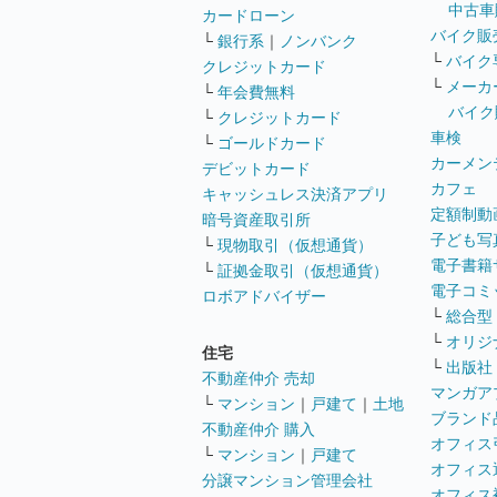
中古車
カードローン
バイク販
└
銀行系
｜
ノンバンク
└
バイク
クレジットカード
└
メーカ
└
年会費無料
バイク
└
クレジットカード
車検
└
ゴールドカード
カーメン
デビットカード
カフェ
キャッシュレス決済アプリ
定額制動
暗号資産取引所
子ども写
└
現物取引（仮想通貨）
電子書籍
└
証拠金取引（仮想通貨）
電子コミ
ロボアドバイザー
└
総合型
└
オリジ
住宅
└
出版社
不動産仲介 売却
マンガア
└
マンション
｜
戸建て
｜
土地
ブランド
不動産仲介 購入
オフィス
└
マンション
｜
戸建て
オフィス
分譲マンション管理会社
オフィス