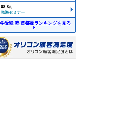
68.8
点
臨海セミナー
学受験 塾 首都圏ランキングを見る