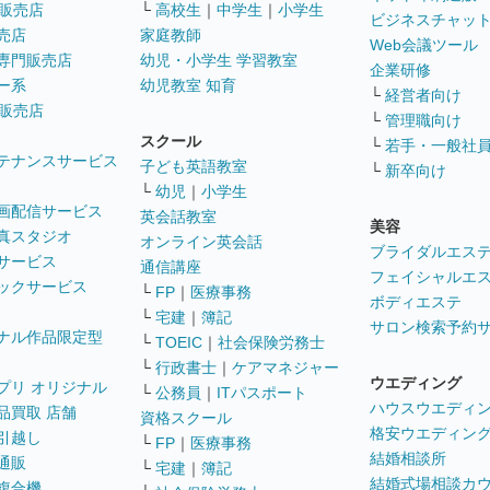
販売店
└
高校生
｜
中学生
｜
小学生
ビジネスチャッ
売店
家庭教師
Web会議ツール
専門販売店
幼児・小学生 学習教室
企業研修
ー系
幼児教室 知育
└
経営者向け
販売店
└
管理職向け
スクール
└
若手・一般社
テナンスサービス
子ども英語教室
└
新卒向け
└
幼児
｜
小学生
画配信サービス
英会話教室
美容
真スタジオ
オンライン英会話
ブライダルエス
サービス
通信講座
フェイシャルエ
ックサービス
└
FP
｜
医療事務
ボディエステ
└
宅建
｜
簿記
サロン検索予約
ナル作品限定型
└
TOEIC
｜
社会保険労務士
└
行政書士
｜
ケアマネジャー
ウエディング
プリ オリジナル
└
公務員
｜
ITパスポート
ハウスウエディ
品買取 店舗
資格スクール
格安ウエディン
引越し
└
FP
｜
医療事務
結婚相談所
通販
└
宅建
｜
簿記
結婚式場相談カ
複合機