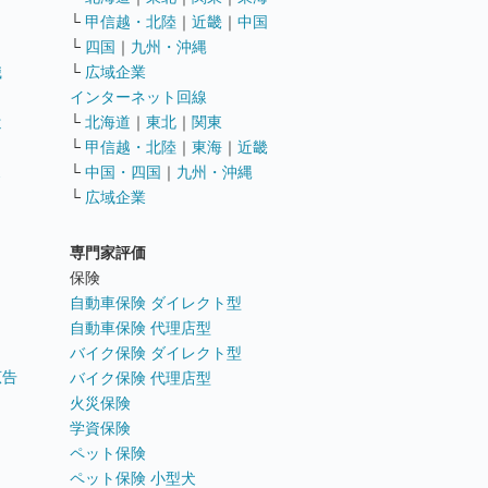
└
甲信越・北陸
｜
近畿
｜
中国
└
四国
｜
九州・沖縄
職
└
広域企業
インターネット回線
遣
└
北海道
｜
東北
｜
関東
└
甲信越・北陸
｜
東海
｜
近畿
ス
└
中国・四国
｜
九州・沖縄
└
広域企業
専門家評価
ト
保険
自動車保険 ダイレクト型
自動車保険 代理店型
バイク保険 ダイレクト型
広告
バイク保険 代理店型
火災保険
学資保険
ペット保険
ペット保険 小型犬