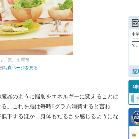
中
ここ
で､..
は「質」を重視
写真ページを見る
記
特
臓器のように脂肪をエネルギーに変えることは
する。これを脳は毎時5グラム消費すると言わ
が低下するほか、身体もだるさを感じるようにな