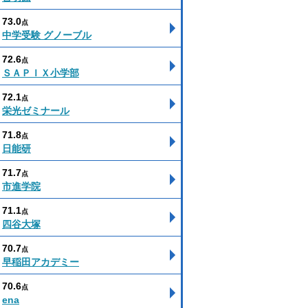
73.0
点
中学受験 グノーブル
72.6
点
ＳＡＰＩＸ小学部
72.1
点
栄光ゼミナール
71.8
点
日能研
71.7
点
市進学院
71.1
点
四谷大塚
70.7
点
早稲田アカデミー
70.6
点
ena