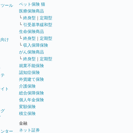
ペット保険 猫
トツール
医療保険商品
└
終身型
｜
定期型
└
引受基準緩和型
生命保険商品
└
終身型
｜
定期型
員向け
└
収入保障保険
がん保険商品
└
終身型
｜
定期型
就業不能保険
テ
認知症保険
ステ
外貨建て保険
介護保険
サイト
総合保障保険
個人年金保険
変額保険
ング
積立保険
グ
金融
ネット証券
ウンター