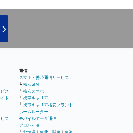
通信
ト
スマホ・携帯通信サービス
└
格安SIM
ービス
└
格安スマホ
サイト
└
携帯キャリア
└
携帯キャリア格安ブランド
ホームルーター
ービス
モバイルデータ通信
ト
プロバイダ
└
北海道
｜
東北
｜
関東
｜
東海