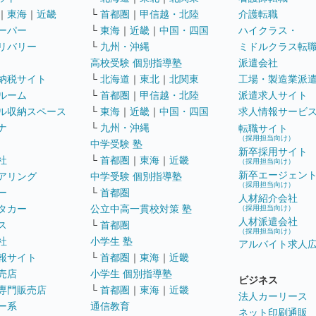
｜
東海
｜
近畿
└
首都圏
｜
甲信越・北陸
介護転職
ーパー
└
東海
｜
近畿
｜
中国・四国
ハイクラス・
リバリー
└
九州・沖縄
ミドルクラス転
高校受験 個別指導塾
派遣会社
納税サイト
└
北海道
｜
東北
｜
北関東
工場・製造業派
ルーム
└
首都圏
｜
甲信越・北陸
派遣求人サイト
ル収納スペース
└
東海
｜
近畿
｜
中国・四国
求人情報サービ
ナ
└
九州・沖縄
転職サイト
（採用担当向け）
中学受験 塾
新卒採用サイト
社
└
首都圏
｜
東海
｜
近畿
（採用担当向け）
新卒エージェン
アリング
中学受験 個別指導塾
（採用担当向け）
ー
└
首都圏
人材紹介会社
タカー
公立中高一貫校対策 塾
（採用担当向け）
人材派遣会社
ス
└
首都圏
（採用担当向け）
社
小学生 塾
アルバイト求人
報サイト
└
首都圏
｜
東海
｜
近畿
売店
小学生 個別指導塾
ビジネス
専門販売店
└
首都圏
｜
東海
｜
近畿
法人カーリース
ー系
通信教育
ネット印刷通販