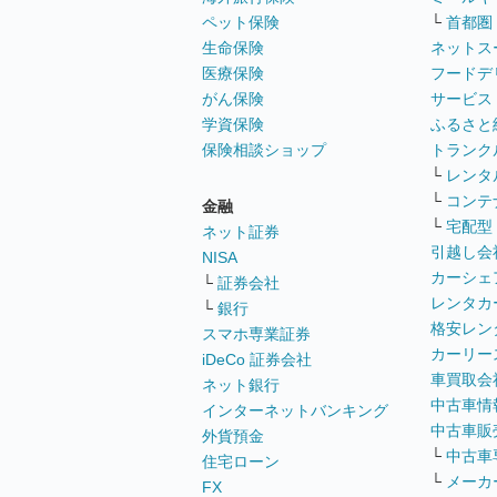
ペット保険
└
首都圏
生命保険
ネットス
医療保険
フードデ
がん保険
サービス
学資保険
ふるさと
保険相談ショップ
トランク
└
レンタ
└
コンテ
金融
└
宅配型
ネット証券
引越し会
NISA
カーシェ
└
証券会社
レンタカ
└
銀行
格安レン
スマホ専業証券
カーリー
iDeCo 証券会社
車買取会
ネット銀行
中古車情
インターネットバンキング
中古車販
外貨預金
└
中古車
住宅ローン
└
メーカ
FX