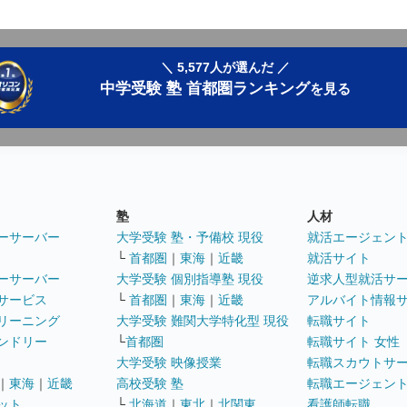
＼ 5,577人が選んだ ／
中学受験 塾 首都圏ランキング
を見る
塾
人材
ーサーバー
大学受験 塾・予備校 現役
就活エージェン
└
首都圏
｜
東海
｜
近畿
就活サイト
ーサーバー
大学受験 個別指導塾 現役
逆求人型就活サ
サービス
└
首都圏
｜
東海
｜
近畿
アルバイト情報
リーニング
大学受験 難関大学特化型 現役
転職サイト
ンドリー
└
首都圏
転職サイト 女性
大学受験 映像授業
転職スカウトサ
｜
東海
｜
近畿
高校受験 塾
転職エージェン
ット
└
北海道
｜
東北
｜
北関東
看護師転職