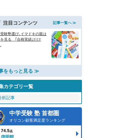
注目コンテンツ
記事一覧へ ≫
学受験塾選び､イマドキの親は
を見る ｢合格実績｣だけ
.
事をもっと見る ≫
集カテゴリ一覧
分析記事
中学受験 塾 首都圏
オリコン顧客満足度ランキング
74.5
点
啓明館