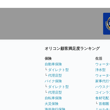
オリコン顧客満足度ランキング
保険
生活
自動車保険
ウォータ
└
ダイレクト型
浄水型
└
代理店型
ウォータ
バイク保険
家事代行
└
ダイレクト型
ハウスク
└
代理店型
コインラ
自転車保険
食材宅配
火災保険
└
首都圏
海外旅行保険
ミールキ