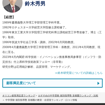
鈴木秀男
【経歴】
1989年慶應義塾大学理工学部管理工学科卒業。
1992年ロチェスター大学経営大学院修士課程修了。
1996年東京工業大学大学院理工学研究科博士課程経営工学専攻修了。博士（工
学）取得。
1996年筑波大学社会工学系・講師。2002年6月同助教授。
2008年4月慶應義塾大学理工学部管理工学科・准教授。2011年4月同教授、現
在に至る。
2023年4月内閣府 科学技術・イノベーション推進事務局参事官（インフラ・防
災担当）付上席科学技術政策フェロー（非常勤）
研究分野は応用統計解析、品質管理、マーケティング。
≫鈴木研究室についての詳細はこちら
顧客満足度について
オリコン顧客満足度ランキング
おすすめの中学受験 個別指導塾 首都圏ランキング・比較
中学受験 個別指導塾 首都圏の教室・自習室ランキング・口コミ情報