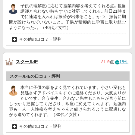
子供の理解度に応じて授業内容を考えてくれる点｡ 担当
講師と合わない時もすぐに対応してくれる｡ 前日21時ま
でに連絡を入れれば振替が出来ること。かつ、振替に期
間が設けられていないこと。子供が積極的に学習に取り組む
ようになった｡。（40代／女性）
その他の口コミ・評判
スクールIE
71
.9
点
18件
スクールIEの口コミ・評判
本当に子供の事をよく見てくれています。小さい変化も
見逃さずアドバイスをすぐに連絡くださり、大変ありが
たいです。合う先生、合わない先生もこちらが言う前に
しっかり把握してくださり、即座に変えてくれます。勉強内
容も一人一人性格を考えちゃんと続けられるように配慮しな
がら進めてくれます。（30代／女性）
その他の口コミ・評判