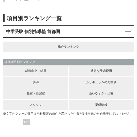
項目別ランキング一覧
中学受験 個別指導塾 首都圏
総合ランキング
評価項目別ランキング
成績向上・結果
適切な受講費用
講師
カリキュラムの充実さ
教室・自習室
通いやすさ・治安
スタッフ
提供情報
※文字がグレーの部門は当社規定の条件を満たした企業が2社未満のため発表しておりません。
PR