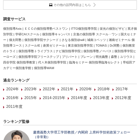
その他の設問内容はこちら
調査サービス
個別指導Axis | ＥＣＣの個別指導塾ベストワン | ITTO個別指導学院 | 栄光の個別ビザビ | 英才個
別学院 | 学研CAIスクール | 個別指導キャンパス | 京進の個別指導 スクール・ワン | 国大セミナ
ー | 個太郎塾 | 個別指導学院サクシード | さなる個別@will | 城南コベッツ | 湘南ゼミナール 個
別指導コース | スクールIE | 創英ゼミナール | 東京個別指導学院 | TOMAS | Dr.関塾 | 個別教室
のトライ | 個別指導塾トライプラス | ナビ個別指導学院 | 個別指導塾ノーバス | 個別指導学院ヒ
ーローズ | 個別指導学院フリーステップ | プリバート | ブレーン | 明光義塾 | 森塾 | ユリウス |
四谷学院 個別指導教室 | 代々木個別指導学院 | 臨海セミナー 個別指導臨海セレクト | 早稲田ア
カデミー個別進学館 | 個別指導WAM
過去ランキング
2024年
2023年
2022年
2021年
2020年
2018年
2017年
2016年
2015年
2014-2015年
2014年度
2013年度
2012年度
2011年度
ランキング監修
慶應義塾大学理工学部教授／内閣府 上席科学技術政策フェロー
（非常勤）