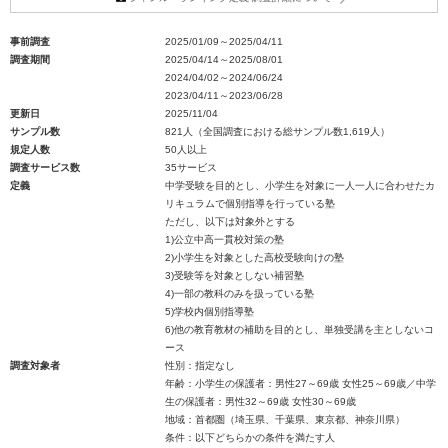
事前調査
2025/01/09～2025/04/11
調査期間
2025/04/14～2025/08/01
2024/04/02～2024/06/24
2023/04/11～2023/06/28
更新日
2025/11/04
サンプル数
821人（全国調査における総サンプル数1,619人）
規定人数
50人以上
調査サービス数
35サービス
定義
中学受験を目的とし、小学生を対象に一人一人に合わせたカ
リキュラムで個別指導を行っている塾
ただし、以下は対象外とする
1)公立中高一貫校対策の塾
2)小学生を対象とした高校受験向けの塾
3)受験等を対象としない補習塾
4)一部の教科のみを扱っている塾
5)学校内個別指導塾
6)他の教育教材の補助を目的とし、単独受講を主としないコ
ース
調査対象者
性別：指定なし
年齢：小学生の保護者：男性27～69歳 女性25～69歳／中学
生の保護者：男性32～69歳 女性30～69歳
地域：首都圏（埼玉県、千葉県、東京都、神奈川県）
条件：以下どちらかの条件を満たす人