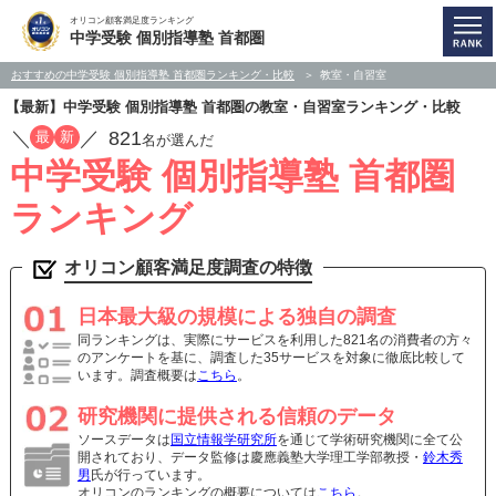
オリコン顧客満足度ランキング
中学受験 個別指導塾 首都圏
おすすめの中学受験 個別指導塾 首都圏ランキング・比較
教室・自習室
【最新】中学受験 個別指導塾 首都圏の教室・自習室ランキング・比較
／
／
821
最
新
名が選んだ
中学受験 個別指導塾 首都圏
ランキング
オリコン顧客満足度調査の特徴
日本最大級の規模による独自の調査
同ランキングは、実際にサービスを利用した821名の消費者の方々
のアンケートを基に、調査した35サービスを対象に徹底比較して
います。調査概要は
こちら
。
研究機関に提供される信頼のデータ
ソースデータは
国立情報学研究所
を通じて学術研究機関に全て公
開されており、データ監修は慶應義塾大学理工学部教授・
鈴木秀
男
氏が行っています。
オリコンのランキングの概要については
こちら
。