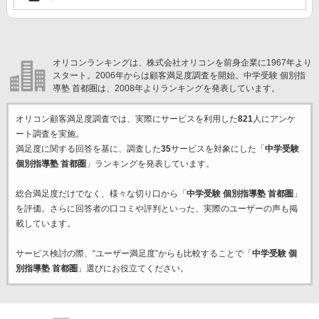
オリコンランキングは、株式会社オリコンを前身企業に1967年より
スタート。2006年からは顧客満足度調査を開始。中学受験 個別指
導塾 首都圏は、2008年よりランキングを発表しています。
オリコン顧客満足度調査では、実際にサービスを利用した
821
人にアンケ
ート調査を実施。
満足度に関する回答を基に、調査した
35
サービスを対象にした「
中学受験
個別指導塾 首都圏
」ランキングを発表しています。
総合満足度だけでなく、様々な切り口から「
中学受験 個別指導塾 首都圏
」
を評価。さらに回答者の口コミや評判といった、実際のユーザーの声も掲
載しています。
サービス検討の際、“ユーザー満足度”からも比較することで「
中学受験 個
別指導塾 首都圏
」選びにお役立てください。