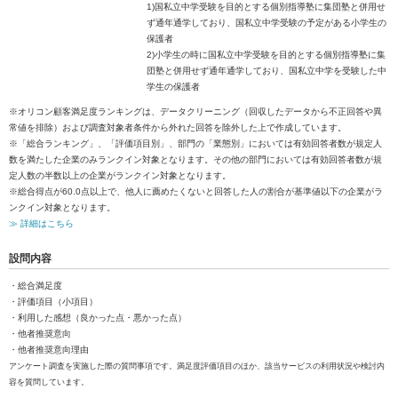
1)国私立中学受験を目的とする個別指導塾に集団塾と併用せ
ず通年通学しており、国私立中学受験の予定がある小学生の
保護者
2)小学生の時に国私立中学受験を目的とする個別指導塾に集
団塾と併用せず通年通学しており、国私立中学を受験した中
学生の保護者
※オリコン顧客満足度ランキングは、データクリーニング（回収したデータから不正回答や異
常値を排除）および調査対象者条件から外れた回答を除外した上で作成しています。
※「総合ランキング」、「評価項目別」、部門の「業態別」においては有効回答者数が規定人
数を満たした企業のみランクイン対象となります。その他の部門においては有効回答者数が規
定人数の半数以上の企業がランクイン対象となります。
※総合得点が60.0点以上で、他人に薦めたくないと回答した人の割合が基準値以下の企業がラ
ンクイン対象となります。
≫ 詳細はこちら
設問内容
・総合満足度
・評価項目（小項目）
・利用した感想（良かった点・悪かった点）
・他者推奨意向
・他者推奨意向理由
アンケート調査を実施した際の質問事項です。満足度評価項目のほか、該当サービスの利用状況や検討内
容を質問しています。