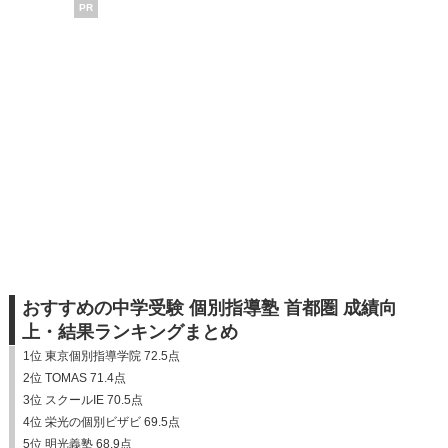
PR
おすすめの中学受験 個別指導塾 首都圏 成績向
上・結果ランキングまとめ
1位 東京個別指導学院 72.5点
2位 TOMAS 71.4点
3位 スクールIE 70.5点
4位 栄光の個別ビザビ 69.5点
5位 明光義塾 68.9点