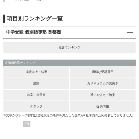
項目別ランキング一覧
中学受験 個別指導塾 首都圏
総合ランキング
評価項目別ランキング
成績向上・結果
適切な受講費用
講師
カリキュラムの充実さ
教室・自習室
通いやすさ・治安
スタッフ
提供情報
※文字がグレーの部門は当社規定の条件を満たした企業が2社未満のため発表しておりません。
PR