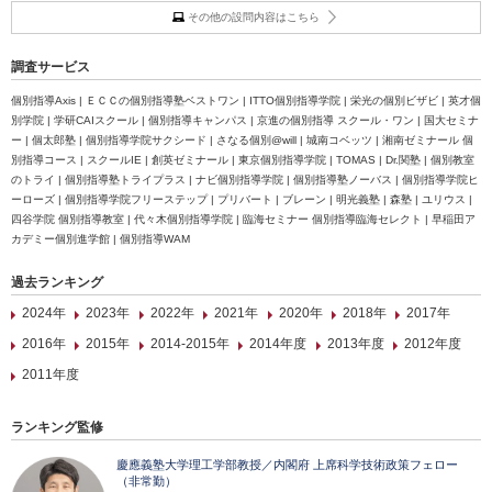
その他の設問内容はこちら
調査サービス
個別指導Axis | ＥＣＣの個別指導塾ベストワン | ITTO個別指導学院 | 栄光の個別ビザビ | 英才個
別学院 | 学研CAIスクール | 個別指導キャンパス | 京進の個別指導 スクール・ワン | 国大セミナ
ー | 個太郎塾 | 個別指導学院サクシード | さなる個別@will | 城南コベッツ | 湘南ゼミナール 個
別指導コース | スクールIE | 創英ゼミナール | 東京個別指導学院 | TOMAS | Dr.関塾 | 個別教室
のトライ | 個別指導塾トライプラス | ナビ個別指導学院 | 個別指導塾ノーバス | 個別指導学院ヒ
ーローズ | 個別指導学院フリーステップ | プリバート | ブレーン | 明光義塾 | 森塾 | ユリウス |
四谷学院 個別指導教室 | 代々木個別指導学院 | 臨海セミナー 個別指導臨海セレクト | 早稲田ア
カデミー個別進学館 | 個別指導WAM
過去ランキング
2024年
2023年
2022年
2021年
2020年
2018年
2017年
2016年
2015年
2014-2015年
2014年度
2013年度
2012年度
2011年度
ランキング監修
慶應義塾大学理工学部教授／内閣府 上席科学技術政策フェロー
（非常勤）