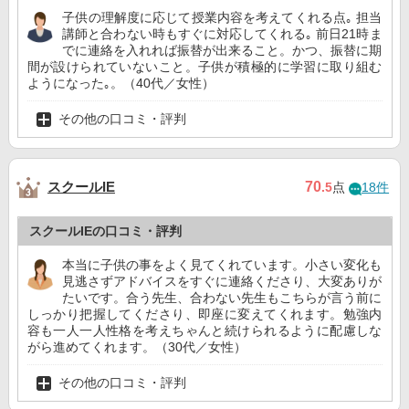
子供の理解度に応じて授業内容を考えてくれる点｡ 担当
講師と合わない時もすぐに対応してくれる｡ 前日21時ま
でに連絡を入れれば振替が出来ること。かつ、振替に期
間が設けられていないこと。子供が積極的に学習に取り組む
ようになった｡。（40代／女性）
その他の口コミ・評判
スクールIE
70
.5
点
18件
スクールIEの口コミ・評判
本当に子供の事をよく見てくれています。小さい変化も
見逃さずアドバイスをすぐに連絡くださり、大変ありが
たいです。合う先生、合わない先生もこちらが言う前に
しっかり把握してくださり、即座に変えてくれます。勉強内
容も一人一人性格を考えちゃんと続けられるように配慮しな
がら進めてくれます。（30代／女性）
その他の口コミ・評判