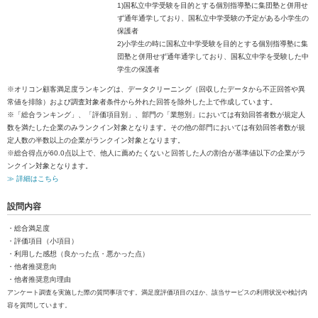
1)国私立中学受験を目的とする個別指導塾に集団塾と併用せ
ず通年通学しており、国私立中学受験の予定がある小学生の
保護者
2)小学生の時に国私立中学受験を目的とする個別指導塾に集
団塾と併用せず通年通学しており、国私立中学を受験した中
学生の保護者
※オリコン顧客満足度ランキングは、データクリーニング（回収したデータから不正回答や異
常値を排除）および調査対象者条件から外れた回答を除外した上で作成しています。
※「総合ランキング」、「評価項目別」、部門の「業態別」においては有効回答者数が規定人
数を満たした企業のみランクイン対象となります。その他の部門においては有効回答者数が規
定人数の半数以上の企業がランクイン対象となります。
※総合得点が60.0点以上で、他人に薦めたくないと回答した人の割合が基準値以下の企業がラ
ンクイン対象となります。
≫ 詳細はこちら
設問内容
・総合満足度
・評価項目（小項目）
・利用した感想（良かった点・悪かった点）
・他者推奨意向
・他者推奨意向理由
アンケート調査を実施した際の質問事項です。満足度評価項目のほか、該当サービスの利用状況や検討内
容を質問しています。