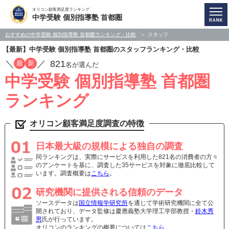
オリコン顧客満足度ランキング
中学受験 個別指導塾 首都圏
おすすめの中学受験 個別指導塾 首都圏ランキング・比較
スタッフ
【最新】中学受験 個別指導塾 首都圏のスタッフランキング・比較
／
／
821
最
新
名が選んだ
中学受験 個別指導塾 首都圏
ランキング
オリコン顧客満足度調査の特徴
日本最大級の規模による独自の調査
同ランキングは、実際にサービスを利用した821名の消費者の方々
のアンケートを基に、調査した35サービスを対象に徹底比較して
います。調査概要は
こちら
。
研究機関に提供される信頼のデータ
ソースデータは
国立情報学研究所
を通じて学術研究機関に全て公
開されており、データ監修は慶應義塾大学理工学部教授・
鈴木秀
男
氏が行っています。
オリコンのランキングの概要については
こちら
。