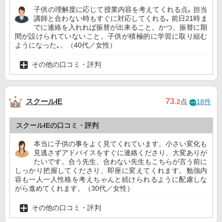
子供の理解度に応じて授業内容を考えてくれる点｡ 担当
講師と合わない時もすぐに対応してくれる｡ 前日21時ま
でに連絡を入れれば振替が出来ること。かつ、振替に期
間が設けられていないこと。子供が積極的に学習に取り組む
ようになった｡。（40代／女性）
その他の口コミ・評判
スクールIE
73
.2
点
18件
スクールIEの口コミ・評判
本当に子供の事をよく見てくれています。小さい変化も
見逃さずアドバイスをすぐに連絡くださり、大変ありが
たいです。合う先生、合わない先生もこちらが言う前に
しっかり把握してくださり、即座に変えてくれます。勉強内
容も一人一人性格を考えちゃんと続けられるように配慮しな
がら進めてくれます。（30代／女性）
その他の口コミ・評判