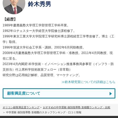
鈴木秀男
【経歴】
1989年慶應義塾大学理工学部管理工学科卒業。
1992年ロチェスター大学経営大学院修士課程修了。
1996年東京工業大学大学院理工学研究科博士課程経営工学専攻修了。博士（工
学）取得。
1996年筑波大学社会工学系・講師。2002年6月同助教授。
2008年4月慶應義塾大学理工学部管理工学科・准教授。2011年4月同教授、現
在に至る。
2023年4月内閣府 科学技術・イノベーション推進事務局参事官（インフラ・防
災担当）付上席科学技術政策フェロー（非常勤）
研究分野は応用統計解析、品質管理、マーケティング。
≫鈴木研究室についての詳細はこちら
顧客満足度について
オリコン顧客満足度ランキング
おすすめの中学受験 個別指導塾 首都圏ランキング・比較
中学受験 個別指導塾 首都圏のスタッフランキング・口コミ情報