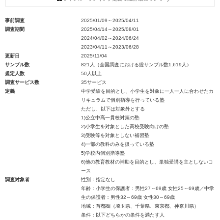
事前調査
2025/01/09～2025/04/11
調査期間
2025/04/14～2025/08/01
2024/04/02～2024/06/24
2023/04/11～2023/06/28
更新日
2025/11/04
サンプル数
821人（全国調査における総サンプル数1,619人）
規定人数
50人以上
調査サービス数
35サービス
定義
中学受験を目的とし、小学生を対象に一人一人に合わせたカ
リキュラムで個別指導を行っている塾
ただし、以下は対象外とする
1)公立中高一貫校対策の塾
2)小学生を対象とした高校受験向けの塾
3)受験等を対象としない補習塾
4)一部の教科のみを扱っている塾
5)学校内個別指導塾
6)他の教育教材の補助を目的とし、単独受講を主としないコ
ース
調査対象者
性別：指定なし
年齢：小学生の保護者：男性27～69歳 女性25～69歳／中学
生の保護者：男性32～69歳 女性30～69歳
地域：首都圏（埼玉県、千葉県、東京都、神奈川県）
条件：以下どちらかの条件を満たす人