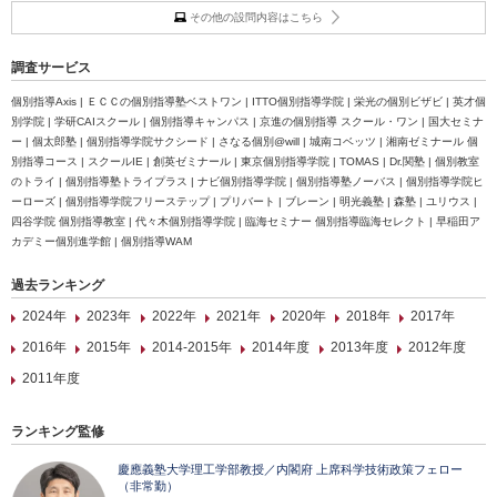
その他の設問内容はこちら
調査サービス
個別指導Axis | ＥＣＣの個別指導塾ベストワン | ITTO個別指導学院 | 栄光の個別ビザビ | 英才個
別学院 | 学研CAIスクール | 個別指導キャンパス | 京進の個別指導 スクール・ワン | 国大セミナ
ー | 個太郎塾 | 個別指導学院サクシード | さなる個別@will | 城南コベッツ | 湘南ゼミナール 個
別指導コース | スクールIE | 創英ゼミナール | 東京個別指導学院 | TOMAS | Dr.関塾 | 個別教室
のトライ | 個別指導塾トライプラス | ナビ個別指導学院 | 個別指導塾ノーバス | 個別指導学院ヒ
ーローズ | 個別指導学院フリーステップ | プリバート | ブレーン | 明光義塾 | 森塾 | ユリウス |
四谷学院 個別指導教室 | 代々木個別指導学院 | 臨海セミナー 個別指導臨海セレクト | 早稲田ア
カデミー個別進学館 | 個別指導WAM
過去ランキング
2024年
2023年
2022年
2021年
2020年
2018年
2017年
2016年
2015年
2014-2015年
2014年度
2013年度
2012年度
2011年度
ランキング監修
慶應義塾大学理工学部教授／内閣府 上席科学技術政策フェロー
（非常勤）