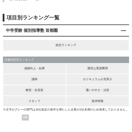
項目別ランキング一覧
中学受験 個別指導塾 首都圏
総合ランキング
評価項目別ランキング
成績向上・結果
適切な受講費用
講師
カリキュラムの充実さ
教室・自習室
通いやすさ・治安
スタッフ
提供情報
※文字がグレーの部門は当社規定の条件を満たした企業が2社未満のため発表しておりません。
PR