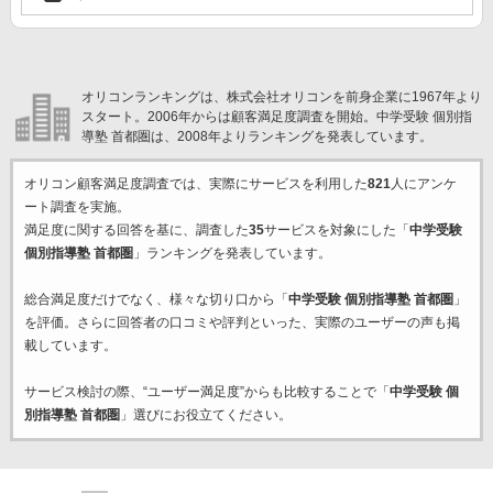
オリコンランキングは、株式会社オリコンを前身企業に1967年より
スタート。2006年からは顧客満足度調査を開始。中学受験 個別指
導塾 首都圏は、2008年よりランキングを発表しています。
オリコン顧客満足度調査では、実際にサービスを利用した
821
人にアンケ
ート調査を実施。
満足度に関する回答を基に、調査した
35
サービスを対象にした「
中学受験
個別指導塾 首都圏
」ランキングを発表しています。
総合満足度だけでなく、様々な切り口から「
中学受験 個別指導塾 首都圏
」
を評価。さらに回答者の口コミや評判といった、実際のユーザーの声も掲
載しています。
サービス検討の際、“ユーザー満足度”からも比較することで「
中学受験 個
別指導塾 首都圏
」選びにお役立てください。