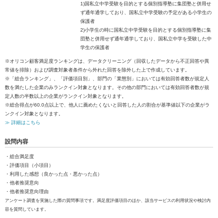
1)国私立中学受験を目的とする個別指導塾に集団塾と併用せ
ず通年通学しており、国私立中学受験の予定がある小学生の
保護者
2)小学生の時に国私立中学受験を目的とする個別指導塾に集
団塾と併用せず通年通学しており、国私立中学を受験した中
学生の保護者
※オリコン顧客満足度ランキングは、データクリーニング（回収したデータから不正回答や異
常値を排除）および調査対象者条件から外れた回答を除外した上で作成しています。
※「総合ランキング」、「評価項目別」、部門の「業態別」においては有効回答者数が規定人
数を満たした企業のみランクイン対象となります。その他の部門においては有効回答者数が規
定人数の半数以上の企業がランクイン対象となります。
※総合得点が60.0点以上で、他人に薦めたくないと回答した人の割合が基準値以下の企業がラ
ンクイン対象となります。
≫ 詳細はこちら
設問内容
・総合満足度
・評価項目（小項目）
・利用した感想（良かった点・悪かった点）
・他者推奨意向
・他者推奨意向理由
アンケート調査を実施した際の質問事項です。満足度評価項目のほか、該当サービスの利用状況や検討内
容を質問しています。