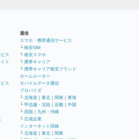
通信
ト
スマホ・携帯通信サービス
└
格安SIM
ービス
└
格安スマホ
サイト
└
携帯キャリア
└
携帯キャリア格安ブランド
ホームルーター
ービス
モバイルデータ通信
ト
プロバイダ
└
北海道
｜
東北
｜
関東
｜
東海
└
甲信越・北陸
｜
近畿
｜
中国
└
四国
｜
九州・沖縄
職
└
広域企業
インターネット回線
遣
└
北海道
｜
東北
｜
関東