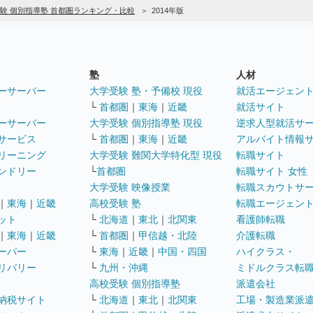
験 個別指導塾 首都圏ランキング・比較
2014年版
塾
人材
ーサーバー
大学受験 塾・予備校 現役
就活エージェン
└
首都圏
｜
東海
｜
近畿
就活サイト
ーサーバー
大学受験 個別指導塾 現役
逆求人型就活サ
サービス
└
首都圏
｜
東海
｜
近畿
アルバイト情報
リーニング
大学受験 難関大学特化型 現役
転職サイト
ンドリー
└
首都圏
転職サイト 女性
大学受験 映像授業
転職スカウトサ
｜
東海
｜
近畿
高校受験 塾
転職エージェン
ット
└
北海道
｜
東北
｜
北関東
看護師転職
｜
東海
｜
近畿
└
首都圏
｜
甲信越・北陸
介護転職
ーパー
└
東海
｜
近畿
｜
中国・四国
ハイクラス・
リバリー
└
九州・沖縄
ミドルクラス転
高校受験 個別指導塾
派遣会社
納税サイト
└
北海道
｜
東北
｜
北関東
工場・製造業派