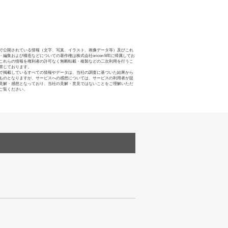
で公開されている情報（文字、写真、イラスト、画像データ等）及びこれ
・編集および構造などについての著作権は株式会社oricon MEに帰属してお
これらの情報を権利者の許可なく無断転載・複製などの二次利用を行うこ
禁じております。
で掲載しているすべての情報やデータは、当社の調査に基づいた結果から
ものとなりますが、サービスへの感想については、サービスの利用者が提
見解・感想となっており、当社の見解・意見ではないことをご理解いただ
ご覧ください。