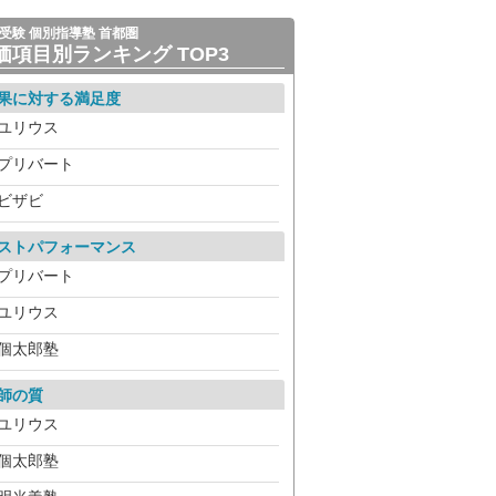
受験 個別指導塾 首都圏
価項目別ランキング TOP3
果に対する満足度
ユリウス
プリバート
ビザビ
ストパフォーマンス
プリバート
ユリウス
個太郎塾
師の質
ユリウス
個太郎塾