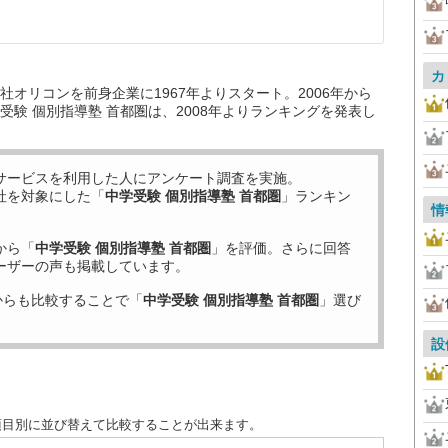
カ
オリコンを前身企業に1967年よりスタート。2006年から
験 個別指導塾 首都圏は、2008年よりランキングを発表し
サービスを利用した
人にアンケート調査を実施。
社を対象にした「
中学受験 個別指導塾 首都圏
」ランキン
情
から「
中学受験 個別指導塾 首都圏
」を評価。さらに回答
ーザーの声も掲載しています。
からも比較することで「
中学受験 個別指導塾 首都圏
」選び
設
項目別に並び替えて比較することが出来ます。