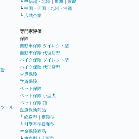
└
甲信越・北陸
｜
東海
｜
近畿
ス
└
中国・四国
｜
九州・沖縄
└
広域企業
専門家評価
ト
保険
自動車保険 ダイレクト型
自動車保険 代理店型
バイク保険 ダイレクト型
バイク保険 代理店型
広告
火災保険
学資保険
ペット保険
ペット保険 小型犬
ペット保険 猫
トツール
医療保険商品
└
終身型
｜
定期型
└
引受基準緩和型
生命保険商品
└
終身型
｜
定期型