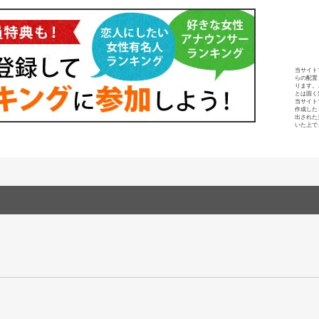
当サイト
らの配置
ります。
とは固く
当サイト
作成した
出された
いた上で