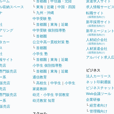
ルーム
└
首都圏
｜
甲信越・北陸
派遣求人サイト
ル収納スペース
└
東海
｜
近畿
｜
中国・四国
求人情報サービ
ナ
└
九州・沖縄
転職サイト
（採用担当向け）
中学受験 塾
新卒採用サイト
社
└
首都圏
｜
東海
｜
近畿
（採用担当向け）
アリング
中学受験 個別指導塾
新卒エージェン
（採用担当向け）
ー
└
首都圏
人材紹介会社
タカー
公立中高一貫校対策 塾
（採用担当向け）
ス
└
首都圏
人材派遣会社
（採用担当向け）
社
小学生 塾
アルバイト求人
報サイト
└
首都圏
｜
東海
｜
近畿
売店
小学生 個別指導塾
ビジネス
専門販売店
└
首都圏
｜
東海
｜
近畿
法人カーリース
ー系
通信教育
ネット印刷通販
販売店
└
高校生
｜
中学生
｜
小学生
ビジネスチャッ
売店
家庭教師
Web会議ツール
専門販売店
幼児・小学生 学習教室
企業研修
ー系
幼児教室 知育
└
経営者向け
販売店
└
管理職向け
スクール