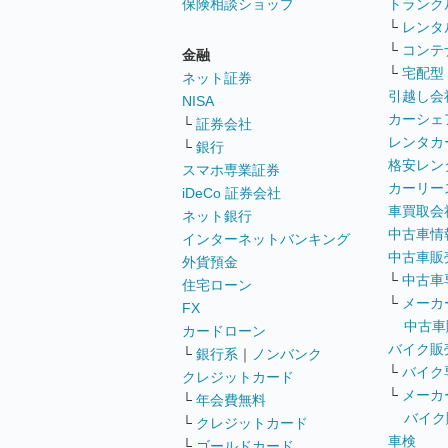
保険相談ショップ
トランク
└
レンタ
└
コンテ
金融
└
宅配型
ネット証券
引越し会
NISA
カーシェ
└
証券会社
レンタカ
└
銀行
格安レン
スマホ専業証券
カーリー
iDeCo 証券会社
車買取会
ネット銀行
中古車情
インターネットバンキング
中古車販
外貨預金
└
中古車
住宅ローン
└
メーカ
FX
中古車
カードローン
バイク販
└
銀行系
｜
ノンバンク
└
バイク
クレジットカード
└
メーカ
└
年会費無料
バイク
└
クレジットカード
車検
└
ゴールドカード