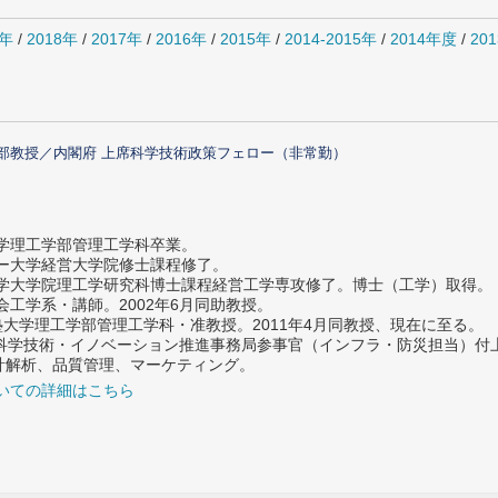
0年
/
2018年
/
2017年
/
2016年
/
2015年
/
2014-2015年
/
2014年度
/
20
部教授／内閣府 上席科学技術政策フェロー（非常勤）
大学理工学部管理工学科卒業。
ター大学経営大学院修士課程修了。
大学大学院理工学研究科博士課程経営工学専攻修了。博士（工学）取得。
社会工学系・講師。2002年6月同助教授。
義塾大学理工学部管理工学科・准教授。2011年4月同教授、現在に至る。
府 科学技術・イノベーション推進事務局参事官（インフラ・防災担当）
計解析、品質管理、マーケティング。
いての詳細はこちら