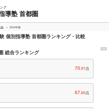
ング
指導塾 首都圏
比較
2014年版
受験 個別指導塾 首都圏ランキング・比較
PR
圏 総合ランキング
70
.97
点
67
.60
点