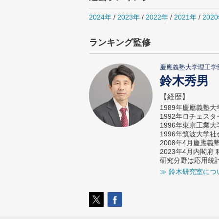
2024年
/
2023年
/
2022年
/
2021年
/
202
ランキング監修
慶應義塾大学理工学
鈴木秀男
【経歴】
1989年慶應義塾
1992年ロチェス
1996年東京工業
1996年筑波大学
2008年4月慶應
2023年4月内閣
研究分野は応用統
≫ 鈴木研究室につ