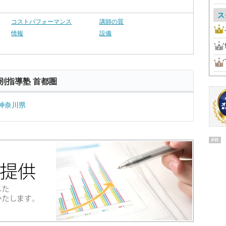
ス
コストパフォーマンス
講師の質
情報
設備
別指導塾 首都圏
神奈川県
PR