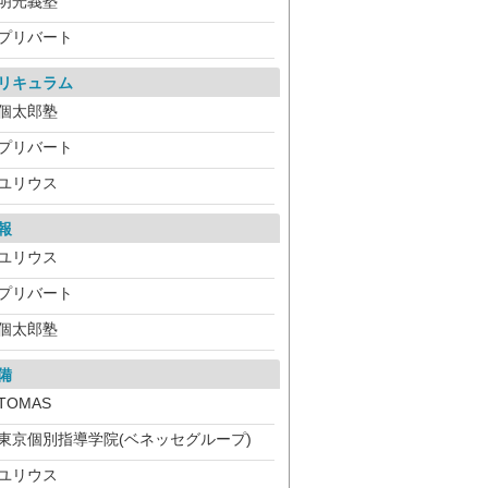
明光義塾
プリバート
リキュラム
個太郎塾
プリバート
ユリウス
報
ユリウス
プリバート
個太郎塾
備
TOMAS
東京個別指導学院(ベネッセグループ)
ユリウス