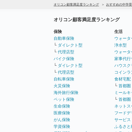
オリコン顧客満足度ランキング
おすすめの中学受
オリコン顧客満足度ランキング
保険
生活
自動車保険
ウォータ
└
ダイレクト型
浄水型
└
代理店型
ウォータ
バイク保険
家事代行
└
ダイレクト型
ハウスク
└
代理店型
コインラ
自転車保険
食材宅配
火災保険
└
首都圏
海外旅行保険
ミールキ
ペット保険
└
首都圏
生命保険
ネットス
医療保険
フードデ
がん保険
サービス
学資保険
ふるさと