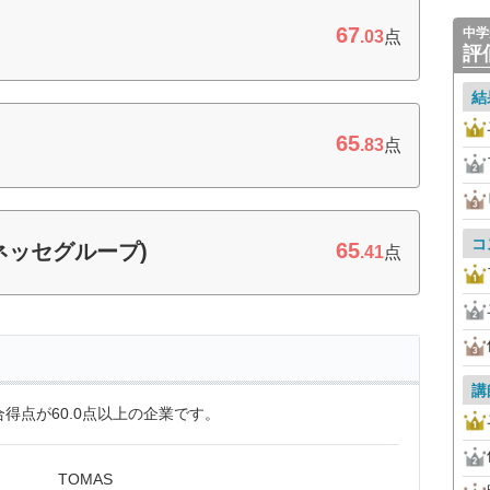
67
中学
.03
点
評
結
65
.83
点
コ
65
ネッセグループ)
.41
点
講
得点が60.0点以上の企業です。
TOMAS