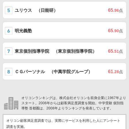
ユリウス （日能研）
65
.96
点
明光義塾
65
.90
点
東京個別指導学院 （東京個別指導学院）
65
.51
点
ＣＧパーソナル （中萬学院グループ）
61
.28
点
オリコンランキングは、株式会社オリコンを前身企業に1967年より
スタート。2006年からは顧客満足度調査を開始。中学受験 個別指
導塾 首都圏は、2008年よりランキングを発表しています。
オリコン顧客満足度調査では、実際にサービスを利用した
人にアンケート
調査を実施。