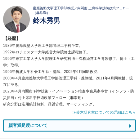
慶應義塾大学理工学部教授／内閣府 上席科学技術政策フェロー
（非常勤）
鈴木秀男
【経歴】
1989年慶應義塾大学理工学部管理工学科卒業。
1992年ロチェスター大学経営大学院修士課程修了。
1996年東京工業大学大学院理工学研究科博士課程経営工学専攻修了。博士（工
学）取得。
1996年筑波大学社会工学系・講師。2002年6月同助教授。
2008年4月慶應義塾大学理工学部管理工学科・准教授。2011年4月同教授、現
在に至る。
2023年4月内閣府 科学技術・イノベーション推進事務局参事官（インフラ・防
災担当）付上席科学技術政策フェロー（非常勤）
研究分野は応用統計解析、品質管理、マーケティング。
≫鈴木研究室についての詳細はこちら
顧客満足度について