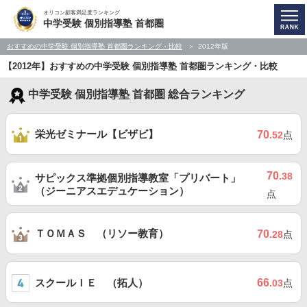
オリコン顧客満足度ランキング
中学受験 個別指導塾 首都圏
おすすめの中学受験 個別指導塾 首都圏ランキング・比較
2012年版
【2012年】おすすめの中学受験 個別指導塾 首都圏ランキング・比較
中学受験 個別指導塾 首都圏 総合ランキング
栄光ゼミナール【ビザビ】
70
.52
点
70
.38
サピックス準拠個別指導教室「プリバート」
（ジーニアスエデュケーション）
点
ＴＯＭＡＳ （リソー教育）
70
.28
点
スクールＩＥ （拓人）
66
.03
点