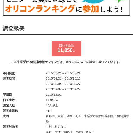
調査概要
回答者総数
11,850
人
この中学受験 個別指導塾ランキングは、オリコンの以下の調査に基づいています。
事前調査
2015/06/25～2015/08/28
調査期間
2015/08/31～2015/10/13
2014/09/05～2014/09/22
2013/09/04～2013/09/24
更新日
2015/12/01
回答者数
11,850人
規定人数
40人以上
調査企業数
43社
定義
首都圏、東海、近畿にある、中学受験向けの集団塾・個別指導
塾
調査対象者
性別：指定なし
年齢：女性27歳以上、男性29歳以上