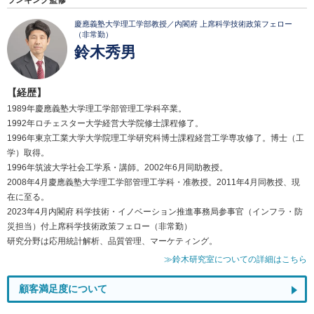
ランキング監修
慶應義塾大学理工学部教授／内閣府 上席科学技術政策フェロー
（非常勤）
鈴木秀男
【経歴】
1989年慶應義塾大学理工学部管理工学科卒業。
1992年ロチェスター大学経営大学院修士課程修了。
1996年東京工業大学大学院理工学研究科博士課程経営工学専攻修了。博士（工
学）取得。
1996年筑波大学社会工学系・講師。2002年6月同助教授。
2008年4月慶應義塾大学理工学部管理工学科・准教授。2011年4月同教授、現
在に至る。
2023年4月内閣府 科学技術・イノベーション推進事務局参事官（インフラ・防
災担当）付上席科学技術政策フェロー（非常勤）
研究分野は応用統計解析、品質管理、マーケティング。
≫鈴木研究室についての詳細はこちら
顧客満足度について