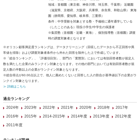
地域：首都圏（東京都、神奈川県、埼玉県、千葉県） 近畿圏
（滋賀県、京都府、大阪府、兵庫県、奈良県、和歌山県） 東海
圏（静岡県、愛知県、岐阜県、三重県）
条件：中学受験を対象とする塾・予備校に通年通学している
（したことのある）現役小学生/中学生の保護者
※集団塾（首都圏・近畿・東海）、個別指導塾（首都圏）調査
時の調査対象者となります
※オリコン顧客満足度ランキングは、データクリーニング（回収したデータから不正回答や異
常値を排除）および調査対象者条件から外れた回答を除外した上で作成しています。
※「総合ランキング」、「評価項目別」、部門の「業態別」においては有効回答者数が規定人
数を満たした企業のみランクイン対象となります。その他の部門においては有効回答者数が規
定人数の半数以上の企業がランクイン対象となります。
※総合得点が60.00点以上で、他人に薦めたくないと回答した人の割合が基準値以下の企業がラ
ンクイン対象となります。
≫ 詳細はこちら
過去ランキング
2024年
2023年
2022年
2021年
2020年
2018年
2017年
2016年
2015年
2014-2015年
2014年度
2013年度
2012年度
2011年度