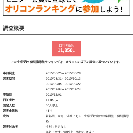
調査概要
回答者総数
11,850
人
この中学受験 個別指導塾ランキングは、オリコンの以下の調査に基づいています。
事前調査
2015/06/25～2015/08/28
調査期間
2015/08/31～2015/10/13
2014/09/05～2014/09/22
2013/09/04～2013/09/24
更新日
2015/12/01
回答者数
11,850人
規定人数
40人以上
調査企業数
43社
定義
首都圏、東海、近畿にある、中学受験向けの集団塾・個別指導
塾
調査対象者
性別：指定なし
年齢：女性27歳以上、男性29歳以上