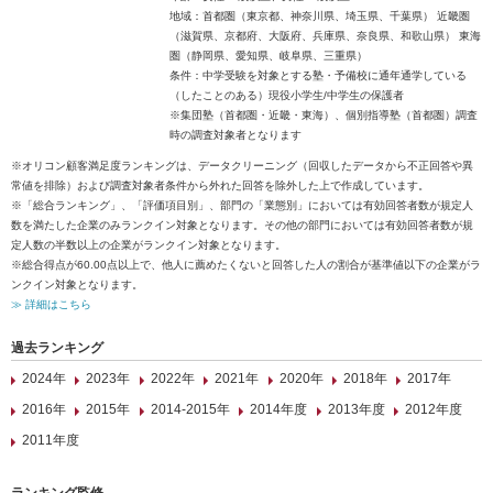
地域：首都圏（東京都、神奈川県、埼玉県、千葉県） 近畿圏
（滋賀県、京都府、大阪府、兵庫県、奈良県、和歌山県） 東海
圏（静岡県、愛知県、岐阜県、三重県）
条件：中学受験を対象とする塾・予備校に通年通学している
（したことのある）現役小学生/中学生の保護者
※集団塾（首都圏・近畿・東海）、個別指導塾（首都圏）調査
時の調査対象者となります
※オリコン顧客満足度ランキングは、データクリーニング（回収したデータから不正回答や異
常値を排除）および調査対象者条件から外れた回答を除外した上で作成しています。
※「総合ランキング」、「評価項目別」、部門の「業態別」においては有効回答者数が規定人
数を満たした企業のみランクイン対象となります。その他の部門においては有効回答者数が規
定人数の半数以上の企業がランクイン対象となります。
※総合得点が60.00点以上で、他人に薦めたくないと回答した人の割合が基準値以下の企業がラ
ンクイン対象となります。
≫ 詳細はこちら
過去ランキング
2024年
2023年
2022年
2021年
2020年
2018年
2017年
2016年
2015年
2014-2015年
2014年度
2013年度
2012年度
2011年度