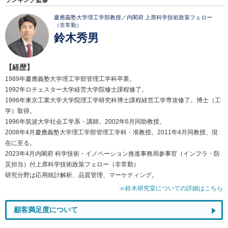
ランキング監修
慶應義塾大学理工学部教授／内閣府 上席科学技術政策フェロー
（非常勤）
鈴木秀男
【経歴】
1989年慶應義塾大学理工学部管理工学科卒業。
1992年ロチェスター大学経営大学院修士課程修了。
1996年東京工業大学大学院理工学研究科博士課程経営工学専攻修了。博士（工
学）取得。
1996年筑波大学社会工学系・講師。2002年6月同助教授。
2008年4月慶應義塾大学理工学部管理工学科・准教授。2011年4月同教授、現
在に至る。
2023年4月内閣府 科学技術・イノベーション推進事務局参事官（インフラ・防
災担当）付上席科学技術政策フェロー（非常勤）
研究分野は応用統計解析、品質管理、マーケティング。
≫鈴木研究室についての詳細はこちら
顧客満足度について