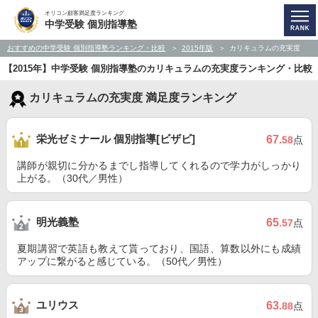
オリコン顧客満足度ランキング
中学受験 個別指導塾
おすすめの中学受験 個別指導塾ランキング・比較
2015年版
カリキュラムの充実度
【2015年】中学受験 個別指導塾のカリキュラムの充実度ランキング・比較
カリキュラムの充実度 満足度ランキング
栄光ゼミナール 個別指導[ビザビ]
67
.58
点
講師が親切に分かるまでし指導してくれるので学力がしっかり
上がる。（30代／男性）
明光義塾
65
.57
点
夏期講習で英語も教えて貰っており、国語、算数以外にも成績
アップに繋がると感じている。（50代／男性）
ユリウス
63
.88
点