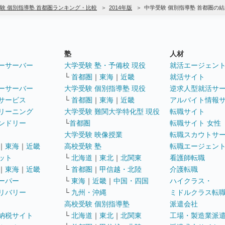
験 個別指導塾 首都圏ランキング・比較
2014年版
中学受験 個別指導塾 首都圏の
塾
人材
ーサーバー
大学受験 塾・予備校 現役
就活エージェン
└
首都圏
｜
東海
｜
近畿
就活サイト
ーサーバー
大学受験 個別指導塾 現役
逆求人型就活サ
サービス
└
首都圏
｜
東海
｜
近畿
アルバイト情報
リーニング
大学受験 難関大学特化型 現役
転職サイト
ンドリー
└
首都圏
転職サイト 女性
大学受験 映像授業
転職スカウトサ
｜
東海
｜
近畿
高校受験 塾
転職エージェン
ット
└
北海道
｜
東北
｜
北関東
看護師転職
｜
東海
｜
近畿
└
首都圏
｜
甲信越・北陸
介護転職
ーパー
└
東海
｜
近畿
｜
中国・四国
ハイクラス・
リバリー
└
九州・沖縄
ミドルクラス転
高校受験 個別指導塾
派遣会社
納税サイト
└
北海道
｜
東北
｜
北関東
工場・製造業派