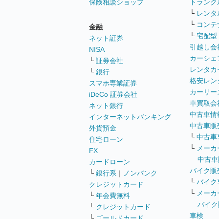
保険相談ショップ
トランク
└
レンタ
└
コンテ
金融
└
宅配型
ネット証券
引越し会
NISA
カーシェ
└
証券会社
レンタカ
└
銀行
格安レン
スマホ専業証券
カーリー
iDeCo 証券会社
車買取会
ネット銀行
中古車情
インターネットバンキング
中古車販
外貨預金
└
中古車
住宅ローン
└
メーカ
FX
中古車
カードローン
バイク販
└
銀行系
｜
ノンバンク
└
バイク
クレジットカード
└
メーカ
└
年会費無料
バイク
└
クレジットカード
車検
└
ゴールドカード