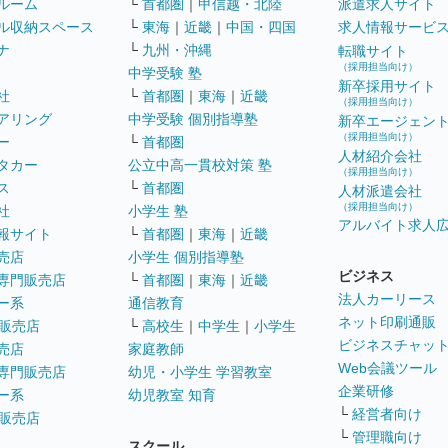
ルーム
└
首都圏
｜
甲信越・北陸
派遣求人サイト
ル収納スペース
└
東海
｜
近畿
｜
中国・四国
求人情報サービ
ナ
└
九州・沖縄
転職サイト
（採用担当向け）
中学受験 塾
新卒採用サイト
社
└
首都圏
｜
東海
｜
近畿
（採用担当向け）
アリング
中学受験 個別指導塾
新卒エージェン
（採用担当向け）
ー
└
首都圏
人材紹介会社
タカー
公立中高一貫校対策 塾
（採用担当向け）
ス
└
首都圏
人材派遣会社
（採用担当向け）
社
小学生 塾
アルバイト求人
報サイト
└
首都圏
｜
東海
｜
近畿
売店
小学生 個別指導塾
ビジネス
専門販売店
└
首都圏
｜
東海
｜
近畿
法人カーリース
ー系
通信教育
ネット印刷通販
販売店
└
高校生
｜
中学生
｜
小学生
ビジネスチャッ
売店
家庭教師
Web会議ツール
専門販売店
幼児・小学生 学習教室
企業研修
ー系
幼児教室 知育
└
経営者向け
販売店
└
管理職向け
スクール