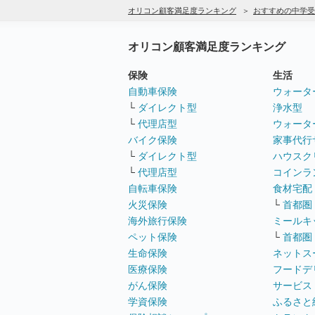
オリコン顧客満足度ランキング
おすすめの中学受
オリコン顧客満足度ランキング
保険
生活
自動車保険
ウォータ
└
ダイレクト型
浄水型
└
代理店型
ウォータ
バイク保険
家事代行
└
ダイレクト型
ハウスク
└
代理店型
コインラ
自転車保険
食材宅配
火災保険
└
首都圏
海外旅行保険
ミールキ
ペット保険
└
首都圏
生命保険
ネットス
医療保険
フードデ
がん保険
サービス
学資保険
ふるさと