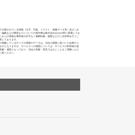
で公開されている情報（文字、写真、イラスト、画像データ等）及びこれ
・編集および構造などについての著作権は株式会社oricon MEに帰属してお
これらの情報を権利者の許可なく無断転載・複製などの二次利用を行うこ
禁じております。
で掲載しているすべての情報やデータは、当社の調査に基づいた結果から
ものとなりますが、サービスへの感想については、サービスの利用者が提
見解・感想となっており、当社の見解・意見ではないことをご理解いただ
ご覧ください。