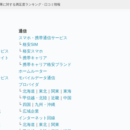
結果に対する満足度ランキング・口コミ情報
通信
ト
スマホ・携帯通信サービス
└
格安SIM
ービス
└
格安スマホ
サイト
└
携帯キャリア
└
携帯キャリア格安ブランド
ホームルーター
ービス
モバイルデータ通信
ト
プロバイダ
└
北海道
｜
東北
｜
関東
｜
東海
└
甲信越・北陸
｜
近畿
｜
中国
└
四国
｜
九州・沖縄
職
└
広域企業
インターネット回線
遣
└
北海道
｜
東北
｜
関東