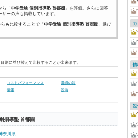
から「
中学受験 個別指導塾 首都圏
」を評価。さらに回答
ーザーの声も掲載しています。
カ
からも比較することで「
中学受験 個別指導塾 首都圏
」選び
項目別に並び替えて比較することが出来ます。
情
コストパフォーマンス
講師の質
情報
設備
設
別指導塾 首都圏
神奈川県