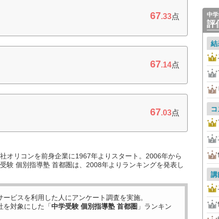
67
中学
.33
点
評
結
67
.14
点
コ
67
.03
点
オリコンを前身企業に1967年よりスタート。2006年から
験 個別指導塾 首都圏は、2008年よりランキングを発表し
講
サービスを利用した
人にアンケート調査を実施。
社を対象にした「
中学受験 個別指導塾 首都圏
」ランキン