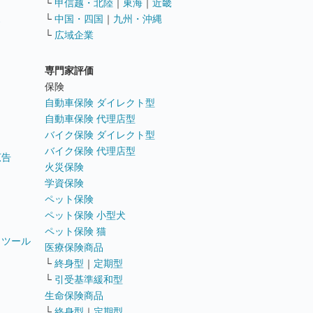
└
甲信越・北陸
｜
東海
｜
近畿
ス
└
中国・四国
｜
九州・沖縄
└
広域企業
専門家評価
ト
保険
自動車保険 ダイレクト型
自動車保険 代理店型
バイク保険 ダイレクト型
バイク保険 代理店型
広告
火災保険
学資保険
ペット保険
ペット保険 小型犬
ペット保険 猫
トツール
医療保険商品
└
終身型
｜
定期型
└
引受基準緩和型
生命保険商品
└
終身型
｜
定期型