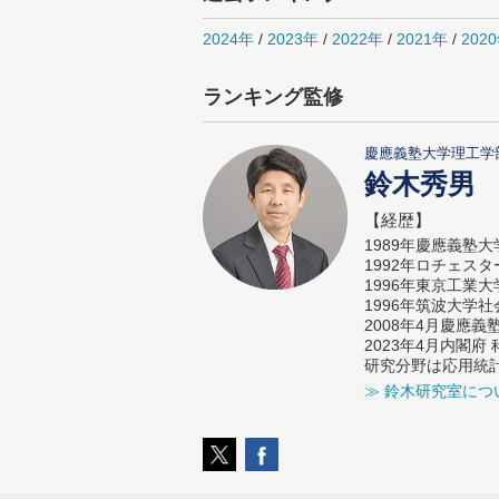
2024年
/
2023年
/
2022年
/
2021年
/
202
ランキング監修
慶應義塾大学理工学
鈴木秀男
【経歴】
1989年慶應義塾
1992年ロチェス
1996年東京工業
1996年筑波大学
2008年4月慶應
2023年4月内閣
研究分野は応用統
≫ 鈴木研究室につ