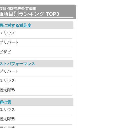
受験 個別指導塾 首都圏
価項目別ランキング TOP3
果に対する満足度
ユリウス
プリバート
ビザビ
ストパフォーマンス
プリバート
ユリウス
個太郎塾
師の質
ユリウス
個太郎塾