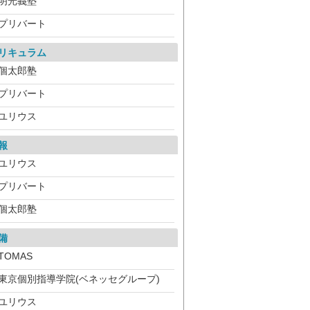
明光義塾
プリバート
リキュラム
個太郎塾
プリバート
ユリウス
報
ユリウス
プリバート
個太郎塾
備
TOMAS
東京個別指導学院(ベネッセグループ)
ユリウス