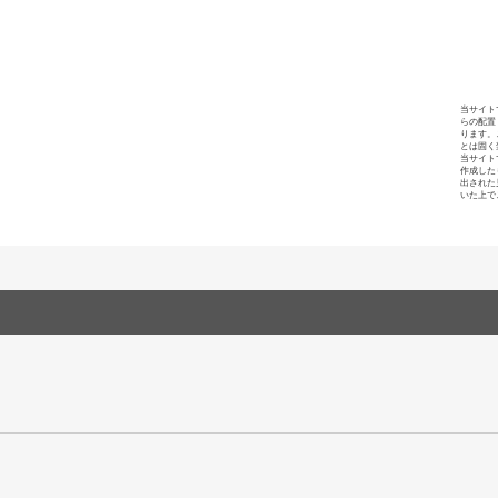
当サイト
らの配置
ります。
とは固く
当サイト
作成した
出された
いた上で