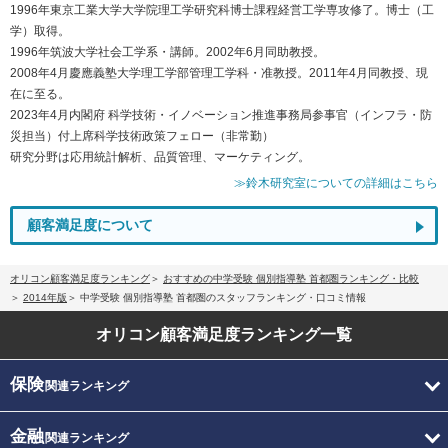
1996年東京工業大学大学院理工学研究科博士課程経営工学専攻修了。博士（工
学）取得。
1996年筑波大学社会工学系・講師。2002年6月同助教授。
2008年4月慶應義塾大学理工学部管理工学科・准教授。2011年4月同教授、現
在に至る。
2023年4月内閣府 科学技術・イノベーション推進事務局参事官（インフラ・防
災担当）付上席科学技術政策フェロー（非常勤）
研究分野は応用統計解析、品質管理、マーケティング。
≫鈴木研究室についての詳細はこちら
顧客満足度について
オリコン顧客満足度ランキング
おすすめの中学受験 個別指導塾 首都圏ランキング・比較
2014年版
中学受験 個別指導塾 首都圏のスタッフランキング・口コミ情報
オリコン顧客満足度
ランキング一覧
保険
関連ランキング
金融
関連ランキング