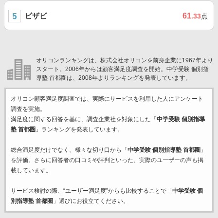
ビザビ
61
.33
点
オリコンランキングは、株式会社オリコンを前身企業に1967年より
スタート。2006年からは顧客満足度調査を開始。中学受験 個別指
導塾 首都圏は、2008年よりランキングを発表しています。
オリコン顧客満足度調査では、実際にサービスを利用した
人にアンケート
調査を実施。
満足度に関する回答を基に、調査企業
社を対象にした「
中学受験 個別指導
塾 首都圏
」ランキングを発表しています。
総合満足度だけでなく、様々な切り口から「
中学受験 個別指導塾 首都圏
」
を評価。さらに回答者の口コミや評判といった、実際のユーザーの声も掲
載しています。
サービス検討の際、“ユーザー満足度”からも比較することで「
中学受験 個
別指導塾 首都圏
」選びにお役立てください。