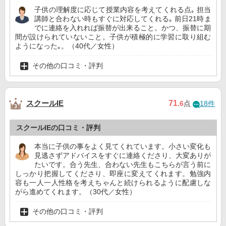
子供の理解度に応じて授業内容を考えてくれる点｡ 担当
講師と合わない時もすぐに対応してくれる｡ 前日21時ま
でに連絡を入れれば振替が出来ること。かつ、振替に期
間が設けられていないこと。子供が積極的に学習に取り組む
ようになった｡。（40代／女性）
その他の口コミ・評判
スクールIE
71
.6
点
18件
スクールIEの口コミ・評判
本当に子供の事をよく見てくれています。小さい変化も
見逃さずアドバイスをすぐに連絡くださり、大変ありが
たいです。合う先生、合わない先生もこちらが言う前に
しっかり把握してくださり、即座に変えてくれます。勉強内
容も一人一人性格を考えちゃんと続けられるように配慮しな
がら進めてくれます。（30代／女性）
その他の口コミ・評判