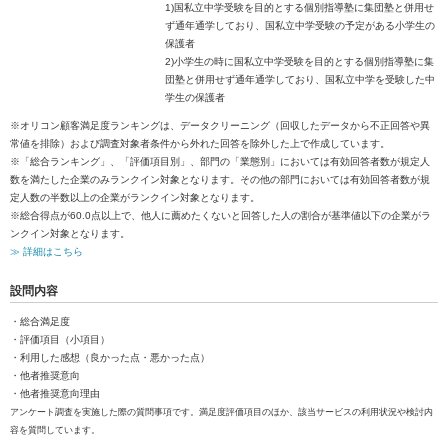
1)国私立中学受験を目的とする個別指導塾に集団塾と併用せ
ず通年通学しており、国私立中学受験の予定がある小学生の
保護者
2)小学生の時に国私立中学受験を目的とする個別指導塾に集
団塾と併用せず通年通学しており、国私立中学を受験した中
学生の保護者
※オリコン顧客満足度ランキングは、データクリーニング（回収したデータから不正回答や異
常値を排除）および調査対象者条件から外れた回答を除外した上で作成しています。
※「総合ランキング」、「評価項目別」、部門の「業態別」においては有効回答者数が規定人
数を満たした企業のみランクイン対象となります。その他の部門においては有効回答者数が規
定人数の半数以上の企業がランクイン対象となります。
※総合得点が60.0点以上で、他人に薦めたくないと回答した人の割合が基準値以下の企業がラ
ンクイン対象となります。
≫ 詳細はこちら
設問内容
・総合満足度
・評価項目（小項目）
・利用した感想（良かった点・悪かった点）
・他者推奨意向
・他者推奨意向理由
アンケート調査を実施した際の質問事項です。満足度評価項目のほか、該当サービスの利用状況や検討内
容を質問しています。