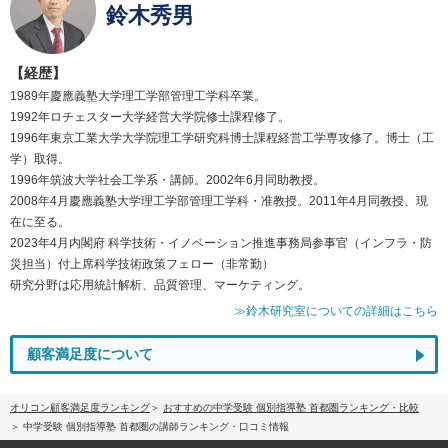
鈴木秀男
【経歴】
1989年慶應義塾大学理工学部管理工学科卒業。
1992年ロチェスター大学経営大学院修士課程修了。
1996年東京工業大学大学院理工学研究科博士課程経営工学専攻修了。博士（工
学）取得。
1996年筑波大学社会工学系・講師。2002年6月同助教授。
2008年4月慶應義塾大学理工学部管理工学科・准教授。2011年4月同教授、現
在に至る。
2023年4月内閣府 科学技術・イノベーション推進事務局参事官（インフラ・防
災担当）付上席科学技術政策フェロー（非常勤）
研究分野は応用統計解析、品質管理、マーケティング。
≫鈴木研究室についての詳細はこちら
顧客満足度について
オリコン顧客満足度ランキング
おすすめの中学受験 個別指導塾 首都圏ランキング・比較
中学受験 個別指導塾 首都圏の講師ランキング・口コミ情報