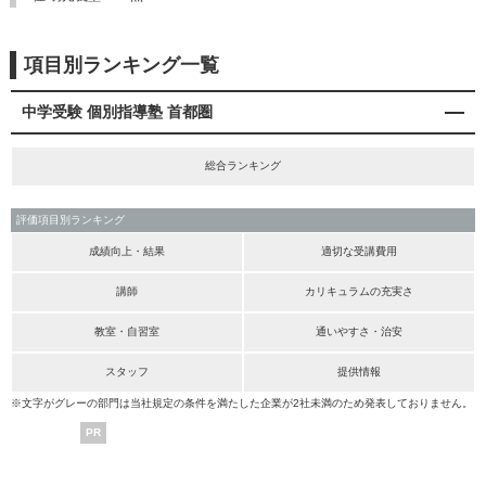
項目別ランキング一覧
中学受験 個別指導塾 首都圏
総合ランキング
評価項目別ランキング
成績向上・結果
適切な受講費用
講師
カリキュラムの充実さ
教室・自習室
通いやすさ・治安
スタッフ
提供情報
※文字がグレーの部門は当社規定の条件を満たした企業が2社未満のため発表しておりません。
PR