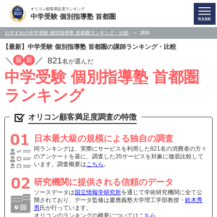
オリコン顧客満足度ランキング
中学受験 個別指導塾 首都圏
おすすめの中学受験 個別指導塾 首都圏ランキング・比較
講師
【最新】中学受験 個別指導塾 首都圏の講師ランキング・比較
／
／
821
最
新
名が選んだ
中学受験 個別指導塾 首都圏
ランキング
オリコン顧客満足度調査の特徴
日本最大級の規模による独自の調査
同ランキングは、実際にサービスを利用した821名の消費者の方々
のアンケートを基に、調査した35サービスを対象に徹底比較して
います。調査概要は
こちら
。
研究機関に提供される信頼のデータ
ソースデータは
国立情報学研究所
を通じて学術研究機関に全て公
開されており、データ監修は慶應義塾大学理工学部教授・
鈴木秀
男
氏が行っています。
オリコンのランキングの概要については
こちら
。