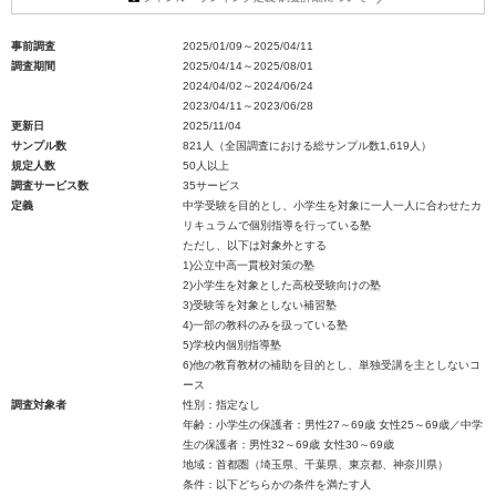
事前調査
2025/01/09～2025/04/11
調査期間
2025/04/14～2025/08/01
2024/04/02～2024/06/24
2023/04/11～2023/06/28
更新日
2025/11/04
サンプル数
821人（全国調査における総サンプル数1,619人）
規定人数
50人以上
調査サービス数
35サービス
定義
中学受験を目的とし、小学生を対象に一人一人に合わせたカ
リキュラムで個別指導を行っている塾
ただし、以下は対象外とする
1)公立中高一貫校対策の塾
2)小学生を対象とした高校受験向けの塾
3)受験等を対象としない補習塾
4)一部の教科のみを扱っている塾
5)学校内個別指導塾
6)他の教育教材の補助を目的とし、単独受講を主としないコ
ース
調査対象者
性別：指定なし
年齢：小学生の保護者：男性27～69歳 女性25～69歳／中学
生の保護者：男性32～69歳 女性30～69歳
地域：首都圏（埼玉県、千葉県、東京都、神奈川県）
条件：以下どちらかの条件を満たす人