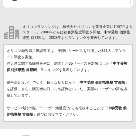
オリコンランキングは、株式会社オリコンを前身企業に1967年より
スタート。2006年からは顧客満足度調査を開始。中学受験 個別指
導塾 首都圏は、2008年よりランキングを発表しています。
オリコン顧客満足度調査では、実際にサービスを利用した
821
人にアンケ
ート調査を実施。
満足度に関する回答を基に、調査した
35
サービスを対象にした「
中学受験
個別指導塾 首都圏
」ランキングを発表しています。
総合満足度だけでなく、様々な切り口から「
中学受験 個別指導塾 首都圏
」
を評価。さらに回答者の口コミや評判といった、実際のユーザーの声も掲
載しています。
サービス検討の際、“ユーザー満足度”からも比較することで「
中学受験 個
別指導塾 首都圏
」選びにお役立てください。