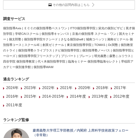
その他の設問内容はこちら
調査サービス
個別指導Axis | ＥＣＣの個別指導塾ベストワン | ITTO個別指導学院 | 栄光の個別ビザビ | 英才個
別学院 | 学研CAIスクール | 個別指導キャンパス | 京進の個別指導 スクール・ワン | 国大セミナ
ー | 個太郎塾 | 個別指導学院サクシード | さなる個別@will | 城南コベッツ | 湘南ゼミナール 個
別指導コース | スクールIE | 創英ゼミナール | 東京個別指導学院 | TOMAS | Dr.関塾 | 個別教室
のトライ | 個別指導塾トライプラス | ナビ個別指導学院 | 個別指導塾ノーバス | 個別指導学院ヒ
ーローズ | 個別指導学院フリーステップ | プリバート | ブレーン | 明光義塾 | 森塾 | ユリウス |
四谷学院 個別指導教室 | 代々木個別指導学院 | 臨海セミナー 個別指導臨海セレクト | 早稲田ア
カデミー個別進学館 | 個別指導WAM
過去ランキング
2024年
2023年
2022年
2021年
2020年
2018年
2017年
2016年
2015年
2014-2015年
2014年度
2013年度
2012年度
2011年度
ランキング監修
慶應義塾大学理工学部教授／内閣府 上席科学技術政策フェロー
（非常勤）