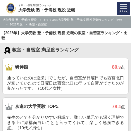
オリコン顧客満足度ランキング
大学受験 塾・予備校 現役 近畿
大学受験 塾・予備校 現役
おすすめの大学受験 塾・予備校 現役 近畿ランキング・比較
2023年版
教室・自習室
【2023年】大学受験 塾・予備校 現役 近畿の教室・自習室ランキング・比
較
教室・自習室 満足度ランキング
研伸館
80
.3
点
通っていたのは逆瀬川でしたが、自習室が日曜日でも西宮北口
が空いていたので日曜日は西宮北口に行って自習ができたのが
良かったです。（10代／女性）
京進の大学受験 TOPΣ
78
.4
点
先生のとても分かりやすい解説で、難しい単元でも深く理解で
きる上に結構面白いことも言ってくれて、楽しく勉強できる
点。（10代／男性）