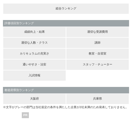
総合ランキング
評価項目別ランキング
成績向上・結果
適切な受講費用
適切な人数・クラス
講師
カリキュラムの充実さ
教室・自習室
通いやすさ・治安
スタッフ・チューター
入試情報
都道府県別ランキング
大阪府
兵庫県
※文字がグレーの部門は当社規定の条件を満たした企業が2社未満のため発表しておりません。
PR