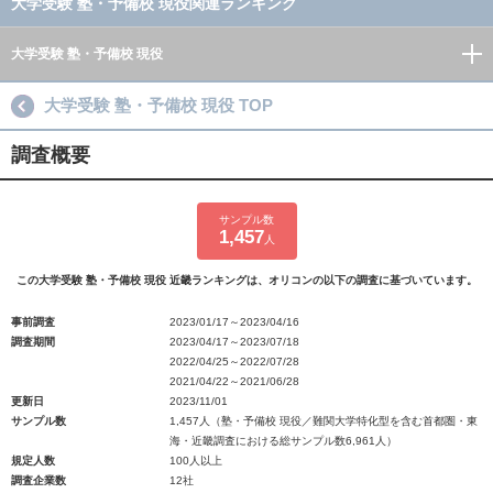
大学受験 塾・予備校 現役関連ランキング
大学受験 塾・予備校 現役
大学受験 塾・予備校 現役 TOP
調査概要
サンプル数
1,457
人
この大学受験 塾・予備校 現役 近畿ランキングは、オリコンの以下の調査に基づいています。
事前調査
2023/01/17～2023/04/16
調査期間
2023/04/17～2023/07/18
2022/04/25～2022/07/28
2021/04/22～2021/06/28
更新日
2023/11/01
サンプル数
1,457人（塾・予備校 現役／難関大学特化型を含む首都圏・東
海・近畿調査における総サンプル数6,961人）
規定人数
100人以上
調査企業数
12社