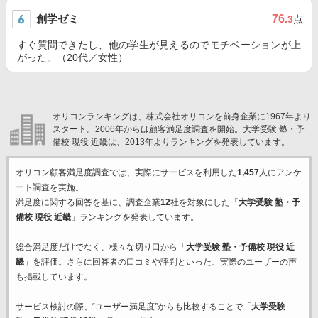
創学ゼミ
76
.3
点
すぐ質問できたし、他の学生が見えるのでモチベーションが上
がった。（20代／女性）
オリコンランキングは、株式会社オリコンを前身企業に1967年より
スタート。2006年からは顧客満足度調査を開始。大学受験 塾・予
備校 現役 近畿は、2013年よりランキングを発表しています。
オリコン顧客満足度調査では、実際にサービスを利用した
1,457
人にアンケ
ート調査を実施。
満足度に関する回答を基に、調査企業
12
社を対象にした「
大学受験 塾・予
備校 現役 近畿
」ランキングを発表しています。
総合満足度だけでなく、様々な切り口から「
大学受験 塾・予備校 現役 近
畿
」を評価。さらに回答者の口コミや評判といった、実際のユーザーの声
も掲載しています。
サービス検討の際、“ユーザー満足度”からも比較することで「
大学受験