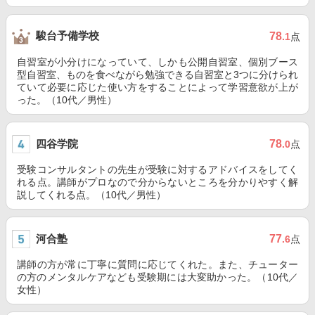
駿台予備学校
78
.1
点
自習室が小分けになっていて、しかも公開自習室、個別ブース
型自習室、ものを食べながら勉強できる自習室と3つに分けられ
ていて必要に応じた使い方をすることによって学習意欲が上が
った。（10代／男性）
四谷学院
78
.0
点
受験コンサルタントの先生が受験に対するアドバイスをしてく
れる点。講師がプロなので分からないところを分かりやすく解
説してくれる点。（10代／男性）
河合塾
77
.6
点
講師の方が常に丁寧に質問に応じてくれた。また、チューター
の方のメンタルケアなども受験期には大変助かった。（10代／
女性）