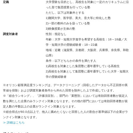
定義
大学受験を目的とし、高校生を対象に一定のカリキュラムに沿
った形で集団授業を行っている塾
ただし、以下は対象外とする
1)難関大学、医学部、美大、音大等に特化した塾
2)一部の教科のみを扱っている塾
3)映像授業が主体の塾
調査対象者
性別：指定なし
年齢：大学・短期大学進学を希望する高校生：16～18歳／大
学・短期大学の受験経験者：18～22歳
地域：近畿（滋賀県、京都府、大阪府、兵庫県、奈良県、和歌
山県）
条件：以下どちらかの条件を満たす人
1)高校生を対象とした集団塾に通年通学している高校生
2)高校生を対象として集団塾に通年通学していた大学・短期大
学の受験経験者
※オリコン顧客満足度ランキングは、データクリーニング（回収したデータから不正回答や異
常値を排除）および調査対象者条件から外れた回答を除外した上で作成しています。
※「総合ランキング」、「評価項目別」、部門の「業態別」においては有効回答者数が規定人
数を満たした企業のみランクイン対象となります。その他の部門においては有効回答者数が規
定人数の半数以上の企業がランクイン対象となります。
※総合得点が60.0点以上で、他人に薦めたくないと回答した人の割合が基準値以下の企業がラ
ンクイン対象となります。
≫ 詳細はこちら