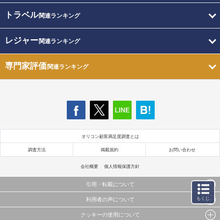
トラベル
関連ランキング
レジャー
関連ランキング
専門家評価
関連ランキング
オリコン顧客満足度調査とは
調査方法
掲載規約
お問い合わせ
会社概要
個人情報保護方針
引用・転載について
もくじ
利用者の声について
当サイトで公開されている情報（文字、写真、イラスト、画像データ等）及びこれらの配置・
編集および構造などについての著作権は株式会社oricon MEに帰属しております。
クッキーの使用について
当サイトに掲載している内容はすべてサービスの利用者が提出された見解・感想です。
これらの情報を権利者の許可なく無断転載・複製などの二次利用を行うことは固く禁じており