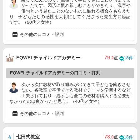
かったです。図形に慣れ親しむことができたり、漢字や
俳句という見たことのないものに触れる機会をもらえた
り、子どもたちの感性を大切にしてくださった先生方に感謝
です。（50代／女性）
その他の口コミ・評判
EQWELチャイルドアカデミー
79
.2
点
18件
EQWELチャイルドアカデミーの口コミ・評判
次から次に教材や取り組みが出てきて子どもを飽きさせ
ない。各教室で準備できる教材でテーマを学習するなど
工夫されており、必ずしも全ての教材を購入する必要が
なかったのは良かったと思う。（40代／女性）
その他の口コミ・評判
七田式教室
78
.0
点
18件