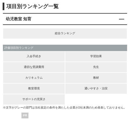
項目別ランキング一覧
幼児教室 知育
総合ランキング
評価項目別ランキング
入会手続き
学習効果
適切な受講費用
先生
カリキュラム
教材
教室環境
通いやすさ・治安
サポートの充実さ
※文字がグレーの部門は当社規定の条件を満たした企業が2社未満のため発表しておりません。
PR