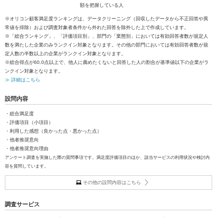
額を把握している人
※オリコン顧客満足度ランキングは、データクリーニング（回収したデータから不正回答や異
常値を排除）および調査対象者条件から外れた回答を除外した上で作成しています。
※「総合ランキング」、「評価項目別」、部門の「業態別」においては有効回答者数が規定人
数を満たした企業のみランクイン対象となります。その他の部門においては有効回答者数が規
定人数の半数以上の企業がランクイン対象となります。
※総合得点が60.0点以上で、他人に薦めたくないと回答した人の割合が基準値以下の企業がラ
ンクイン対象となります。
≫ 詳細はこちら
設問内容
・総合満足度
・評価項目（小項目）
・利用した感想（良かった点・悪かった点）
・他者推奨意向
・他者推奨意向理由
アンケート調査を実施した際の質問事項です。満足度評価項目のほか、該当サービスの利用状況や検討内
容を質問しています。
その他の設問内容はこちら
調査サービス