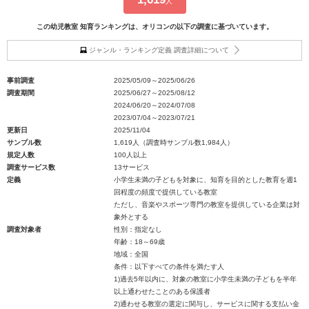
人
この幼児教室 知育ランキングは、オリコンの以下の調査に基づいています。
ジャンル・ランキング定義 調査詳細について
事前調査
2025/05/09～2025/06/26
調査期間
2025/06/27～2025/08/12
2024/06/20～2024/07/08
2023/07/04～2023/07/21
更新日
2025/11/04
サンプル数
1,619人（調査時サンプル数1,984人）
規定人数
100人以上
調査サービス数
13サービス
定義
小学生未満の子どもを対象に、知育を目的とした教育を週1
回程度の頻度で提供している教室
ただし、音楽やスポーツ専門の教室を提供している企業は対
象外とする
調査対象者
性別：指定なし
年齢：18～69歳
地域：全国
条件：以下すべての条件を満たす人
1)過去5年以内に、対象の教室に小学生未満の子どもを半年
以上通わせたことのある保護者
2)通わせる教室の選定に関与し、サービスに関する支払い金