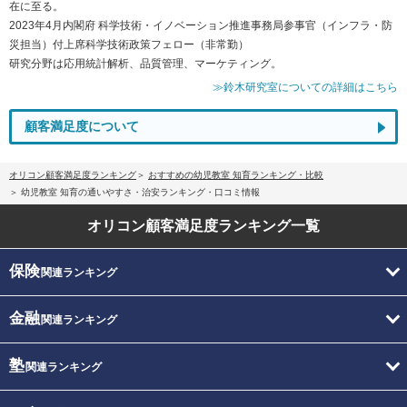
在に至る。
2023年4月内閣府 科学技術・イノベーション推進事務局参事官（インフラ・防
災担当）付上席科学技術政策フェロー（非常勤）
研究分野は応用統計解析、品質管理、マーケティング。
≫鈴木研究室についての詳細はこちら
顧客満足度について
オリコン顧客満足度ランキング
おすすめの幼児教室 知育ランキング・比較
幼児教室 知育の通いやすさ・治安ランキング・口コミ情報
オリコン顧客満足度
ランキング一覧
保険
関連ランキング
金融
関連ランキング
塾
関連ランキング