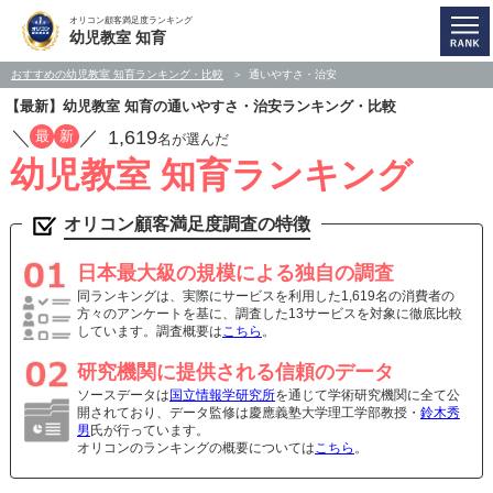
オリコン顧客満足度ランキング
幼児教室 知育
おすすめの幼児教室 知育ランキング・比較
通いやすさ・治安
【最新】幼児教室 知育の通いやすさ・治安ランキング・比較
／
／
1,619
最
新
名が選んだ
幼児教室 知育ランキング
オリコン顧客満足度調査の特徴
日本最大級の規模による独自の調査
同ランキングは、実際にサービスを利用した1,619名の消費者の
方々のアンケートを基に、調査した13サービスを対象に徹底比較
しています。調査概要は
こちら
。
研究機関に提供される信頼のデータ
ソースデータは
国立情報学研究所
を通じて学術研究機関に全て公
開されており、データ監修は慶應義塾大学理工学部教授・
鈴木秀
男
氏が行っています。
オリコンのランキングの概要については
こちら
。