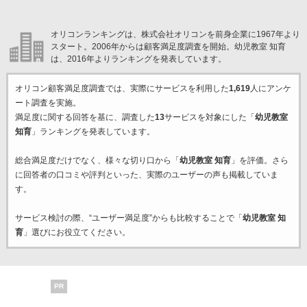
オリコンランキングは、株式会社オリコンを前身企業に1967年より
スタート。2006年からは顧客満足度調査を開始。幼児教室 知育
は、2016年よりランキングを発表しています。
オリコン顧客満足度調査では、実際にサービスを利用した
1,619
人にアンケ
ート調査を実施。
満足度に関する回答を基に、調査した
13
サービスを対象にした「
幼児教室
知育
」ランキングを発表しています。
総合満足度だけでなく、様々な切り口から「
幼児教室 知育
」を評価。さら
に回答者の口コミや評判といった、実際のユーザーの声も掲載していま
す。
サービス検討の際、“ユーザー満足度”からも比較することで「
幼児教室 知
育
」選びにお役立てください。
PR