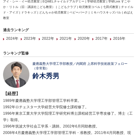
アイ・シー・イー幼児教室 | EQWELチャイルドアカデミー | 学研幼児教室 | 学研Link すこや
か・リトル（旧：講談社こども教室） | こどもクラブ | 幼児教室コペル | 七田式教室 | チャイル
ド・アイズ | ドラキッズ | どんちゃか幼児教室 | ベビーパーク | ミキハウスキッズパル | めばえ
教室
過去ランキング
2024年
2023年
2022年
2021年
2020年
2017年
2016年
ランキング監修
慶應義塾大学理工学部教授／内閣府 上席科学技術政策フェロー
（非常勤）
鈴木秀男
【経歴】
1989年慶應義塾大学理工学部管理工学科卒業。
1992年ロチェスター大学経営大学院修士課程修了。
1996年東京工業大学大学院理工学研究科博士課程経営工学専攻修了。博士（工
学）取得。
1996年筑波大学社会工学系・講師。2002年6月同助教授。
2008年4月慶應義塾大学理工学部管理工学科・准教授。2011年4月同教授、現