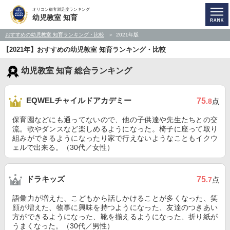
オリコン顧客満足度ランキング
幼児教室 知育
おすすめの幼児教室 知育ランキング・比較
2021年版
【2021年】おすすめの幼児教室 知育ランキング・比較
幼児教室 知育 総合ランキング
EQWELチャイルドアカデミー
75
.8
点
保育園などにも通ってないので、他の子供達や先生たちとの交
流。歌やダンスなど楽しめるようになった。椅子に座って取り
組みができるようになったり家で行えないようなこともイクウ
ェルで出来る。（30代／女性）
ドラキッズ
75
.7
点
語彙力が増えた、こどもから話しかけることが多くなった、笑
顔が増えた、物事に興味を持つようになった、友達のつきあい
方ができるようになった、靴を揃えるようになった、折り紙が
うまくなった。（30代／男性）