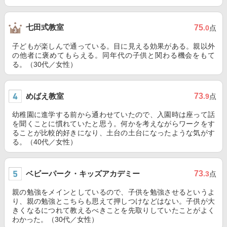
七田式教室
75
.0
点
子どもが楽しんで通っている。目に見える効果がある。親以外
の他者に褒めてもらえる。同年代の子供と関わる機会をもて
る。（30代／女性）
めばえ教室
73
.9
点
幼稚園に進学する前から通わせていたので、入園時は座って話
を聞くことに慣れていたと思う。何かを考えながらワークをす
ることが比較的好きになり、土台の土台になったような気がす
る。（40代／女性）
ベビーパーク・キッズアカデミー
73
.3
点
親の勉強をメインとしているので、子供を勉強させるというよ
り、親の勉強とこちらも思えて押しつけなどはない。子供が大
きくなるにつれて教えるべきことを先取りしていたことがよく
わかった。（30代／女性）