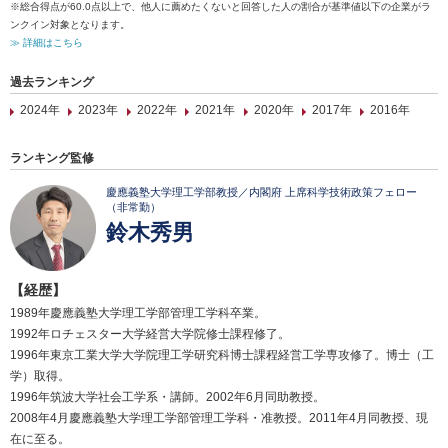
※総合得点が60.0点以上で、他人に薦めたくないと回答した人の割合が基準値以下の企業がラ
ンクイン対象となります。
≫ 詳細はこちら
過去ランキング
2024年
2023年
2022年
2021年
2020年
2017年
2016年
ランキング監修
慶應義塾大学理工学部教授／内閣府 上席科学技術政策フェロー
（非常勤）
鈴木秀男
【経歴】
1989年慶應義塾大学理工学部管理工学科卒業。
1992年ロチェスター大学経営大学院修士課程修了。
1996年東京工業大学大学院理工学研究科博士課程経営工学専攻修了。博士（工
学）取得。
1996年筑波大学社会工学系・講師。2002年6月同助教授。
2008年4月慶應義塾大学理工学部管理工学科・准教授。2011年4月同教授、現
在に至る。