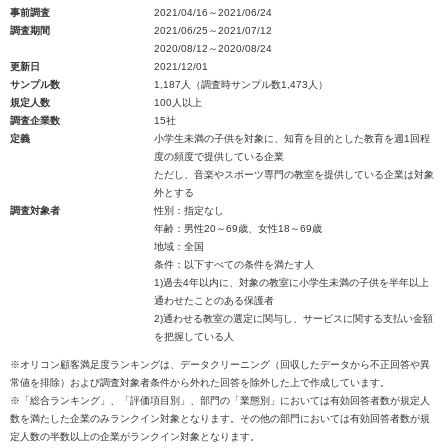
事前調査
2021/04/16～2021/06/24
調査期間
2021/06/25～2021/07/12
2020/08/12～2020/08/24
更新日
2021/12/01
サンプル数
1,187人（調査時サンプル数1,473人）
規定人数
100人以上
調査企業数
15社
定義
小学生未満の子供を対象に、知育を目的とした教育を週1回程
度の頻度で提供している企業
ただし、音楽やスポーツ専門の教室を提供している企業は対象
外とする
調査対象者
性別：指定なし
年齢：男性20～69歳、女性18～69歳
地域：全国
条件：以下すべての条件を満たす人
1)過去4年以内に、対象の教室に小学生未満の子供を半年以上
通わせたことのある保護者
2)通わせる教室の選定に関与し、サービスに関する支払い金額
を把握している人
※オリコン顧客満足度ランキングは、データクリーニング（回収したデータから不正回答や異
常値を排除）および調査対象者条件から外れた回答を除外した上で作成しています。
※「総合ランキング」、「評価項目別」、部門の「業態別」においては有効回答者数が規定人
数を満たした企業のみランクイン対象となります。その他の部門においては有効回答者数が規
定人数の半数以上の企業がランクイン対象となります。