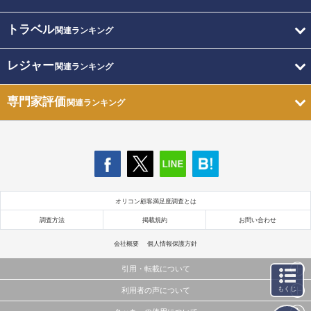
トラベル
関連ランキング
レジャー
関連ランキング
専門家評価
関連ランキング
オリコン顧客満足度調査とは
調査方法
掲載規約
お問い合わせ
会社概要
個人情報保護方針
引用・転載について
もくじ
利用者の声について
当サイトで公開されている情報（文字、写真、イラスト、画像データ等）及びこれらの配置・
編集および構造などについての著作権は株式会社oricon MEに帰属しております。