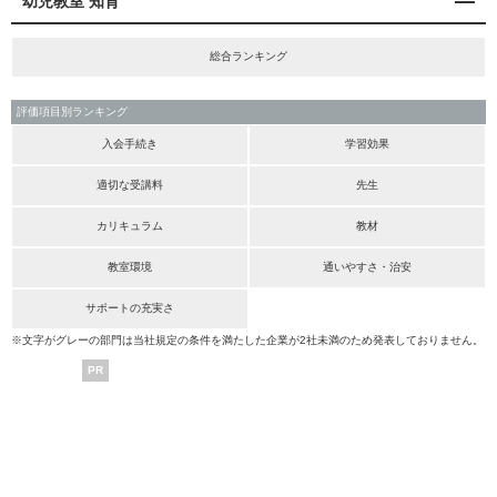
幼児教室 知育
総合ランキング
評価項目別ランキング
入会手続き
学習効果
適切な受講料
先生
カリキュラム
教材
教室環境
通いやすさ・治安
サポートの充実さ
※文字がグレーの部門は当社規定の条件を満たした企業が2社未満のため発表しておりません。
PR