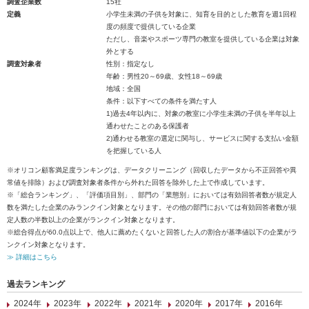
調査企業数
15社
定義
小学生未満の子供を対象に、知育を目的とした教育を週1回程
度の頻度で提供している企業
ただし、音楽やスポーツ専門の教室を提供している企業は対象
外とする
調査対象者
性別：指定なし
年齢：男性20～69歳、女性18～69歳
地域：全国
条件：以下すべての条件を満たす人
1)過去4年以内に、対象の教室に小学生未満の子供を半年以上
通わせたことのある保護者
2)通わせる教室の選定に関与し、サービスに関する支払い金額
を把握している人
※オリコン顧客満足度ランキングは、データクリーニング（回収したデータから不正回答や異
常値を排除）および調査対象者条件から外れた回答を除外した上で作成しています。
※「総合ランキング」、「評価項目別」、部門の「業態別」においては有効回答者数が規定人
数を満たした企業のみランクイン対象となります。その他の部門においては有効回答者数が規
定人数の半数以上の企業がランクイン対象となります。
※総合得点が60.0点以上で、他人に薦めたくないと回答した人の割合が基準値以下の企業がラ
ンクイン対象となります。
≫ 詳細はこちら
過去ランキング
2024年
2023年
2022年
2021年
2020年
2017年
2016年