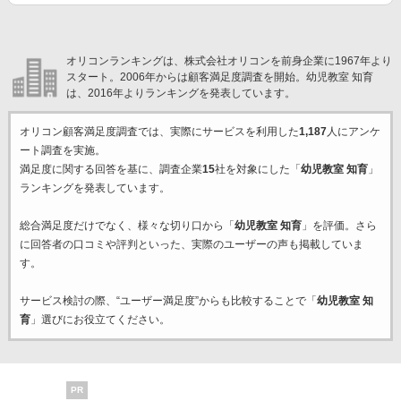
オリコンランキングは、株式会社オリコンを前身企業に1967年より
スタート。2006年からは顧客満足度調査を開始。幼児教室 知育
は、2016年よりランキングを発表しています。
オリコン顧客満足度調査では、実際にサービスを利用した
1,187
人にアンケ
ート調査を実施。
満足度に関する回答を基に、調査企業
15
社を対象にした「
幼児教室 知育
」
ランキングを発表しています。
総合満足度だけでなく、様々な切り口から「
幼児教室 知育
」を評価。さら
に回答者の口コミや評判といった、実際のユーザーの声も掲載していま
す。
サービス検討の際、“ユーザー満足度”からも比較することで「
幼児教室 知
育
」選びにお役立てください。
PR