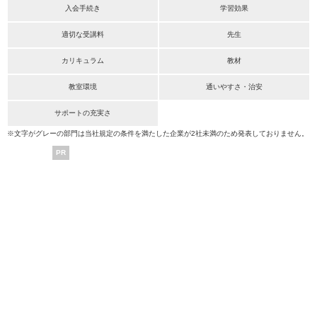
入会手続き
学習効果
適切な受講料
先生
カリキュラム
教材
教室環境
通いやすさ・治安
サポートの充実さ
※文字がグレーの部門は当社規定の条件を満たした企業が2社未満のため発表しておりません。
PR