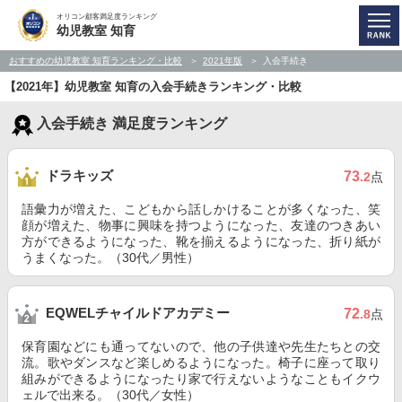
オリコン顧客満足度ランキング
幼児教室 知育
おすすめの幼児教室 知育ランキング・比較
2021年版
入会手続き
【2021年】幼児教室 知育の入会手続きランキング・比較
入会手続き 満足度ランキング
ドラキッズ
73
.2
点
語彙力が増えた、こどもから話しかけることが多くなった、笑
顔が増えた、物事に興味を持つようになった、友達のつきあい
方ができるようになった、靴を揃えるようになった、折り紙が
うまくなった。（30代／男性）
EQWELチャイルドアカデミー
72
.8
点
保育園などにも通ってないので、他の子供達や先生たちとの交
流。歌やダンスなど楽しめるようになった。椅子に座って取り
組みができるようになったり家で行えないようなこともイクウ
ェルで出来る。（30代／女性）