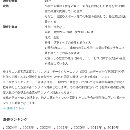
調査企業数
15社
定義
小学生未満の子供を対象に、知育を目的とした教育を週1回程
度の頻度で提供している企業
ただし、音楽やスポーツ専門の教室を提供している企業は対象
外とする
調査対象者
性別：指定なし
年齢：男性20～69歳、女性18～69歳
地域：全国
条件：以下すべての条件を満たす人
1)過去4年以内に、対象の教室に小学生未満の子供を半年以上
通わせたことのある保護者
2)通わせる教室の選定に関与し、サービスに関する支払い金額
を把握している人
※オリコン顧客満足度ランキングは、データクリーニング（回収したデータから不正回答や異
常値を排除）および調査対象者条件から外れた回答を除外した上で作成しています。
※「総合ランキング」、「評価項目別」、部門の「業態別」においては有効回答者数が規定人
数を満たした企業のみランクイン対象となります。その他の部門においては有効回答者数が規
定人数の半数以上の企業がランクイン対象となります。
※総合得点が60.0点以上で、他人に薦めたくないと回答した人の割合が基準値以下の企業がラ
ンクイン対象となります。
≫ 詳細はこちら
過去ランキング
2024年
2023年
2022年
2021年
2020年
2017年
2016年