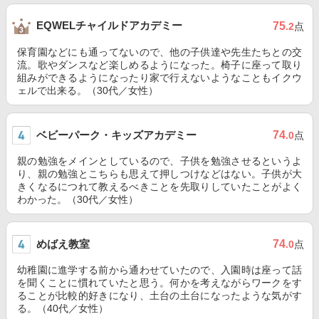
EQWELチャイルドアカデミー
75
.2
点
保育園などにも通ってないので、他の子供達や先生たちとの交
流。歌やダンスなど楽しめるようになった。椅子に座って取り
組みができるようになったり家で行えないようなこともイクウ
ェルで出来る。（30代／女性）
ベビーパーク・キッズアカデミー
74
.0
点
親の勉強をメインとしているので、子供を勉強させるというよ
り、親の勉強とこちらも思えて押しつけなどはない。子供が大
きくなるにつれて教えるべきことを先取りしていたことがよく
わかった。（30代／女性）
めばえ教室
74
.0
点
幼稚園に進学する前から通わせていたので、入園時は座って話
を聞くことに慣れていたと思う。何かを考えながらワークをす
ることが比較的好きになり、土台の土台になったような気がす
る。（40代／女性）