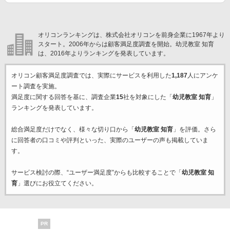
オリコンランキングは、株式会社オリコンを前身企業に1967年より
スタート。2006年からは顧客満足度調査を開始。幼児教室 知育
は、2016年よりランキングを発表しています。
オリコン顧客満足度調査では、実際にサービスを利用した
1,187
人にアンケ
ート調査を実施。
満足度に関する回答を基に、調査企業
15
社を対象にした「
幼児教室 知育
」
ランキングを発表しています。
総合満足度だけでなく、様々な切り口から「
幼児教室 知育
」を評価。さら
に回答者の口コミや評判といった、実際のユーザーの声も掲載していま
す。
サービス検討の際、“ユーザー満足度”からも比較することで「
幼児教室 知
育
」選びにお役立てください。
PR