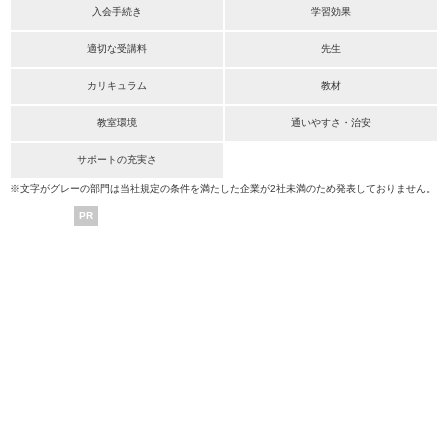
入会手続き
学習効果
適切な受講料
先生
カリキュラム
教材
教室環境
通いやすさ・治安
サポートの充実さ
※文字がグレーの部門は当社規定の条件を満たした企業が2社未満のため発表しておりません。
PR