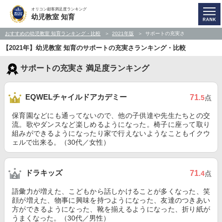
オリコン顧客満足度ランキング
幼児教室 知育
おすすめの幼児教室 知育ランキング・比較
2021年版
サポートの充実さ
【2021年】幼児教室 知育のサポートの充実さランキング・比較
サポートの充実さ 満足度ランキング
EQWELチャイルドアカデミー
71
.5
点
保育園などにも通ってないので、他の子供達や先生たちとの交
流。歌やダンスなど楽しめるようになった。椅子に座って取り
組みができるようになったり家で行えないようなこともイクウ
ェルで出来る。（30代／女性）
ドラキッズ
71
.4
点
語彙力が増えた、こどもから話しかけることが多くなった、笑
顔が増えた、物事に興味を持つようになった、友達のつきあい
方ができるようになった、靴を揃えるようになった、折り紙が
うまくなった。（30代／男性）