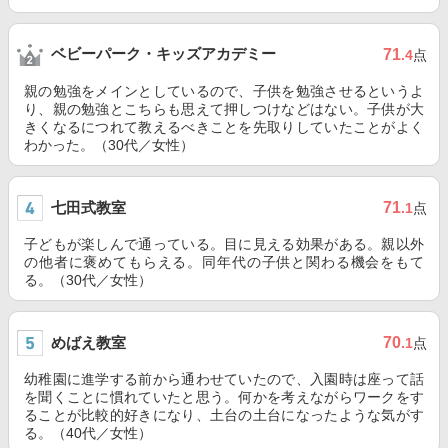
ベビーパーク・キッズアカデミー
71
.4
点
親の勉強をメインとしているので、子供を勉強させるというよ
り、親の勉強とこちらも思えて押しつけなどはない。子供が大
きくなるにつれて教えるべきことを先取りしていたことがよく
わかった。（30代／女性）
七田式教室
71
.1
点
子どもが楽しんで通っている。目に見える効果がある。親以外
の他者に褒めてもらえる。同年代の子供と関わる機会をもて
る。（30代／女性）
めばえ教室
70
.1
点
幼稚園に進学する前から通わせていたので、入園時は座って話
を聞くことに慣れていたと思う。何かを考えながらワークをす
ることが比較的好きになり、土台の土台になったような気がす
る。（40代／女性）