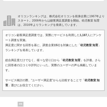
オリコンランキングは、株式会社オリコンを前身企業に1967年より
スタート。2006年からは顧客満足度調査を開始。幼児教室 知育
は、2016年よりランキングを発表しています。
オリコン顧客満足度調査では、実際にサービスを利用した
1,187
人にアンケ
ート調査を実施。
満足度に関する回答を基に、調査企業
15
社を対象にした「
幼児教室 知育
」
ランキングを発表しています。
総合満足度だけでなく、様々な切り口から「
幼児教室 知育
」を評価。さら
に回答者の口コミや評判といった、実際のユーザーの声も掲載していま
す。
サービス検討の際、“ユーザー満足度”からも比較することで「
幼児教室 知
育
」選びにお役立てください。
PR