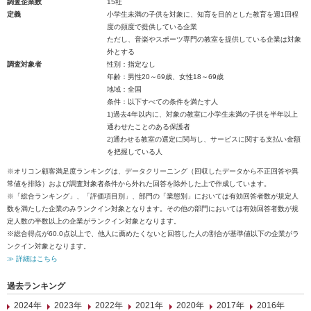
調査企業数
15社
定義
小学生未満の子供を対象に、知育を目的とした教育を週1回程
度の頻度で提供している企業
ただし、音楽やスポーツ専門の教室を提供している企業は対象
外とする
調査対象者
性別：指定なし
年齢：男性20～69歳、女性18～69歳
地域：全国
条件：以下すべての条件を満たす人
1)過去4年以内に、対象の教室に小学生未満の子供を半年以上
通わせたことのある保護者
2)通わせる教室の選定に関与し、サービスに関する支払い金額
を把握している人
※オリコン顧客満足度ランキングは、データクリーニング（回収したデータから不正回答や異
常値を排除）および調査対象者条件から外れた回答を除外した上で作成しています。
※「総合ランキング」、「評価項目別」、部門の「業態別」においては有効回答者数が規定人
数を満たした企業のみランクイン対象となります。その他の部門においては有効回答者数が規
定人数の半数以上の企業がランクイン対象となります。
※総合得点が60.0点以上で、他人に薦めたくないと回答した人の割合が基準値以下の企業がラ
ンクイン対象となります。
≫ 詳細はこちら
過去ランキング
2024年
2023年
2022年
2021年
2020年
2017年
2016年