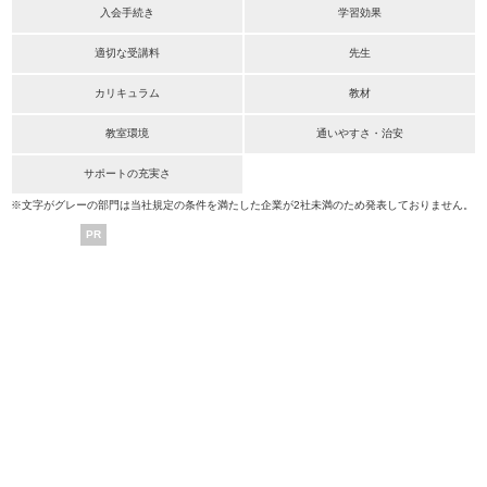
入会手続き
学習効果
適切な受講料
先生
カリキュラム
教材
教室環境
通いやすさ・治安
サポートの充実さ
※文字がグレーの部門は当社規定の条件を満たした企業が2社未満のため発表しておりません。
PR