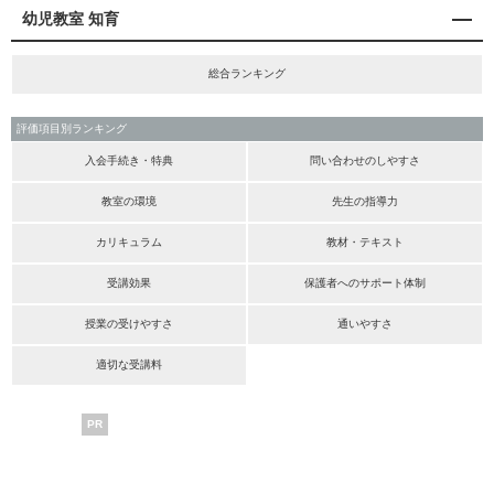
幼児教室 知育
総合ランキング
評価項目別ランキング
入会手続き・特典
問い合わせのしやすさ
教室の環境
先生の指導力
カリキュラム
教材・テキスト
受講効果
保護者へのサポート体制
授業の受けやすさ
通いやすさ
適切な受講料
PR