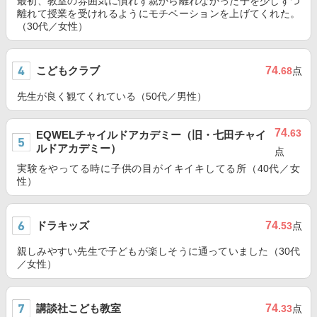
最初、教室の雰囲気に慣れず親から離れなかった子を少しずつ
離れて授業を受けれるようにモチベーションを上げてくれた。
（30代／女性）
こどもクラブ
74
.68
点
先生が良く観てくれている（50代／男性）
74
.63
EQWELチャイルドアカデミー（旧・七田チャイ
ルドアカデミー）
点
実験をやってる時に子供の目がイキイキしてる所（40代／女
性）
ドラキッズ
74
.53
点
親しみやすい先生で子どもが楽しそうに通っていました（30代
／女性）
講談社こども教室
74
.33
点