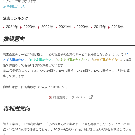
ンクイン対象となります。
≫ 詳細はこちら
過去ランキング
2024年
2023年
2022年
2021年
2020年
2017年
2016年
推奨意向
調査企業のサービス利用者に、「どの程度その企業のサービスを推奨したいか」について「
A:
とても薦めたい
」「
B:まあ薦めたい
」「
C:あまり薦めたくない
」「
D:全く薦めたくない
」の4段
階で評価をしてもらい比率を算出しています。
※10段階聴取については、A=9-10回答、B=6-8回答、C=3-5回答、D=1-2回答として割合を算
出しております。
商標対象は、回答者数が100人以上の企業です。
推奨意向データ（PDF）
再利用意向
調査企業のサービス利用者に、「どの程度その企業のサービスを再利用したいか」について10
点～1点の10段階で評価してもらい、10点～6点のいずれかを回答した人の割合を算出していま
す。