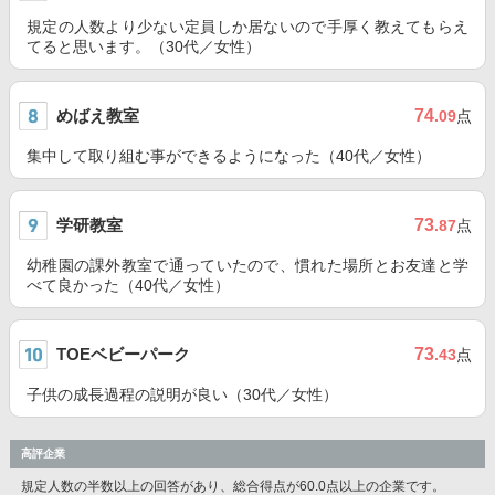
規定の人数より少ない定員しか居ないので手厚く教えてもらえ
てると思います。（30代／女性）
めばえ教室
74
.09
点
集中して取り組む事ができるようになった（40代／女性）
学研教室
73
.87
点
幼稚園の課外教室で通っていたので、慣れた場所とお友達と学
べて良かった（40代／女性）
TOEベビーパーク
73
.43
点
子供の成長過程の説明が良い（30代／女性）
高評企業
規定人数の半数以上の回答があり、総合得点が60.0点以上の企業です。