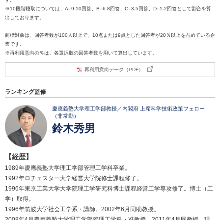
※10段階聴取については、A=9-10回答、B=6-8回答、C=3-5回答、D=1-2回答として割合を算
出しております。
商標対象は、回答者数が100人以上で、10点または9点とした回答者が20％以上を占めている企
業です。
※再利用意向の％は、各選択肢の回答者数を用いて算出しています。
再利用意向データ（PDF）
ランキング監修
慶應義塾大学理工学部教授／内閣府 上席科学技術政策フェロー
（非常勤）
鈴木秀男
【経歴】
1989年慶應義塾大学理工学部管理工学科卒業。
1992年ロチェスター大学経営大学院修士課程修了。
1996年東京工業大学大学院理工学研究科博士課程経営工学専攻修了。博士（工
学）取得。
1996年筑波大学社会工学系・講師。2002年6月同助教授。
2008年4月慶應義塾大学理工学部管理工学科・准教授。2011年4月同教授、現