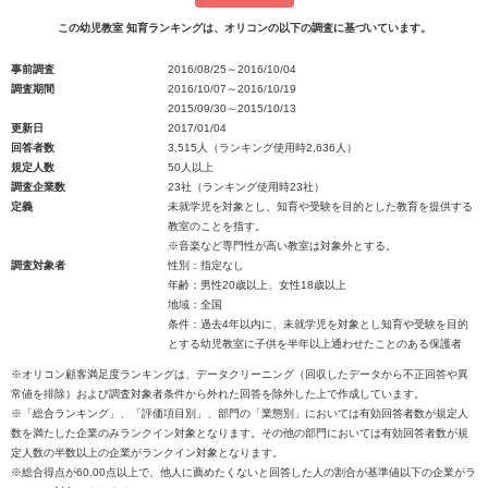
この幼児教室 知育ランキングは、オリコンの以下の調査に基づいています。
事前調査
2016/08/25～2016/10/04
調査期間
2016/10/07～2016/10/19
2015/09/30～2015/10/13
更新日
2017/01/04
回答者数
3,515人（ランキング使用時2,636人）
規定人数
50人以上
調査企業数
23社（ランキング使用時23社）
定義
未就学児を対象とし、知育や受験を目的とした教育を提供する
教室のことを指す。
※音楽など専門性が高い教室は対象外とする。
調査対象者
性別：指定なし
年齢：男性20歳以上、女性18歳以上
地域：全国
条件：過去4年以内に、未就学児を対象とし知育や受験を目的
とする幼児教室に子供を半年以上通わせたことのある保護者
※オリコン顧客満足度ランキングは、データクリーニング（回収したデータから不正回答や異
常値を排除）および調査対象者条件から外れた回答を除外した上で作成しています。
※「総合ランキング」、「評価項目別」、部門の「業態別」においては有効回答者数が規定人
数を満たした企業のみランクイン対象となります。その他の部門においては有効回答者数が規
定人数の半数以上の企業がランクイン対象となります。
※総合得点が60.00点以上で、他人に薦めたくないと回答した人の割合が基準値以下の企業がラ