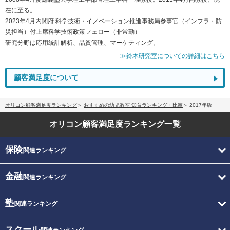
在に至る。
2023年4月内閣府 科学技術・イノベーション推進事務局参事官（インフラ・防
災担当）付上席科学技術政策フェロー（非常勤）
研究分野は応用統計解析、品質管理、マーケティング。
≫鈴木研究室についての詳細はこちら
顧客満足度について
オリコン顧客満足度ランキング
おすすめの幼児教室 知育ランキング・比較
2017年版
オリコン顧客満足度
ランキング一覧
保険
関連ランキング
金融
関連ランキング
塾
関連ランキング
スクール