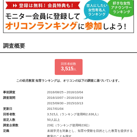
調査概要
回答者総数
3,515
人
この幼児教室 知育ランキングは、オリコンの以下の調査に基づいています。
事前調査
2016/08/25～2016/10/04
調査期間
2016/10/07～2016/10/19
2015/09/30～2015/10/13
更新日
2017/01/04
回答者数
3,515人（ランキング使用時2,636人）
規定人数
50人以上
調査企業数
23社（ランキング使用時23社）
定義
未就学児を対象とし、知育や受験を目的とした教育を提供する
教室のことを指す。