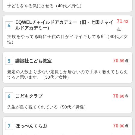
子どもをやる気にさせる（40代／男性）
71
.42
EQWELチャイルドアカデミー（旧・七田チャイ
ルドアカデミー）
点
実験をやってる時に子供の目がイキイキしてる所（40代／女
性）
講談社こども教室
70
.89
点
規定の人数より少ない定員しか居ないので手厚く教えてもらえ
てると思います。（30代／女性）
こどもクラブ
70
.60
点
先生が良く観てくれている（50代／男性）
ほっぺんくらぶ
70
.06
点