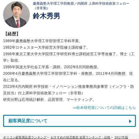
慶應義塾大学理工学部教授／内閣府 上席科学技術政策フェロー
（非常勤）
鈴木秀男
【経歴】
1989年慶應義塾大学理工学部管理工学科卒業。
1992年ロチェスター大学経営大学院修士課程修了。
1996年東京工業大学大学院理工学研究科博士課程経営工学専攻修了。博士（工
学）取得。
1996年筑波大学社会工学系・講師。2002年6月同助教授。
2008年4月慶應義塾大学理工学部管理工学科・准教授。2011年4月同教授、現
在に至る。
2023年4月内閣府 科学技術・イノベーション推進事務局参事官（インフラ・防
災担当）付上席科学技術政策フェロー（非常勤）
研究分野は応用統計解析、品質管理、マーケティング。
≫鈴木研究室についての詳細はこちら
顧客満足度について
オリコン顧客満足度ランキング
おすすめの幼児教室 知育ランキング・比較
2017年版