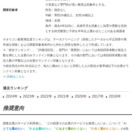
※音楽など専門性が高い教室は対象外とする。
調査対象者
性別：指定なし
年齢：男性20歳以上、女性18歳以上
地域：全国
条件：過去4年以内に、未就学児を対象とし知育や受験を目的
とする幼児教室に子供を半年以上通わせたことのある保護者
※オリコン顧客満足度ランキングは、データクリーニング（回収したデータから不正回答や異
常値を排除）および調査対象者条件から外れた回答を除外した上で作成しています。
※「総合ランキング」、「評価項目別」、部門の「業態別」においては有効回答者数が規定人
数を満たした企業のみランクイン対象となります。その他の部門においては有効回答者数が規
定人数の半数以上の企業がランクイン対象となります。
※総合得点が60.00点以上で、他人に薦めたくないと回答した人の割合が基準値以下の企業がラ
ンクイン対象となります。
≫ 詳細はこちら
過去ランキング
2024年
2023年
2022年
2021年
2020年
2017年
2016年
推奨意向
調査企業のサービス利用者に、「どの程度その企業のサービスを推奨したいか」について「
A:
とても薦めたい
」「
B:まあ薦めたい
」「
C:あまり薦めたくない
」「
D:全く薦めたくない
」の4段