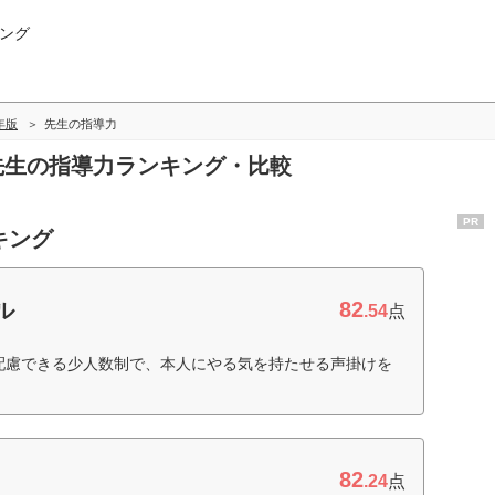
ング
7年版
先生の指導力
の先生の指導力ランキング・比較
PR
キング
82
ル
.54
点
配慮できる少人数制で、本人にやる気を持たせる声掛けを
82
.24
点