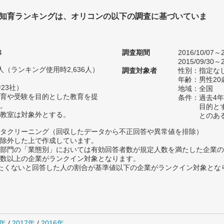
 知育ランキングは、オリコンの以下の調査に基づいていま
4
調査期間
2016/10/07～2
2015/09/30～2
15人（ランキング使用時2,636人）
調査対象者
性別：指定な
年齢：男性20
23社）
地域：全国
育や受験を目的とした教育を提
条件：過去4
。
目的と
教室は対象外とする。
とのあ
タクリーニング（回収したデータから不正回答や異常値を排除）
除外した上で作成しています。
部門の「業態別」においては有効回答者数が規定人数を満たした企業の
数以上の企業がランクイン対象となります。
薦めたくないと回答した人の割合が基準値以下の企業がランクイン対象とな
0年
/
2017年
/
2016年