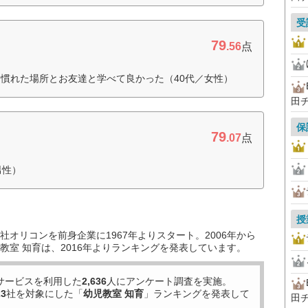
受
79
.56
点
慣れた場所とお友達と学べて良かった（40代／女性）
田
保
79
.07
点
男性）
授
オリコンを前身企業に1967年よりスタート。2006年から
教室 知育は、2016年よりランキングを発表しています。
サービスを利用した
2,636
人にアンケート調査を実施。
23
社を対象にした「
幼児教室 知育
」ランキングを発表して
田