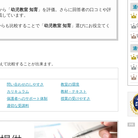
通
から「
幼児教室 知育
」を評価。さらに回答者の口コミや評
載しています。
からも比較することで「
幼児教室 知育
」選びにお役立てく
適
替えて比較することが出来ます。
問い合わせのしやすさ
教室の環境
カリキュラム
教材・テキスト
保護者へのサポート体制
授業の受けやすさ
適切な受講料
PR