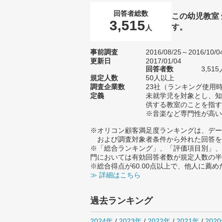
回答者総数
この幼児教室
3,515
す。
人
事前調査
2016/08/25～2016/10/0
更新日
2017/01/04
回答者数
3,5
規定人数
50人以上
調査企業数
23社（ランキング使用時
定義
未就学児を対象とし、知
供する教室のことを指す
※音楽など専門性が高い
※オリコン顧客満足度ランキングは、デー
および調査対象者条件から外れた回答を
※「総合ランキング」、「評価項目別」、
門においては有効回答者数が規定人数の半
※総合得点が60.00点以上で、他人に
≫ 詳細はこちら
過去ランキング
2024年
/
2023年
/
2022年
/
2021年
/
202