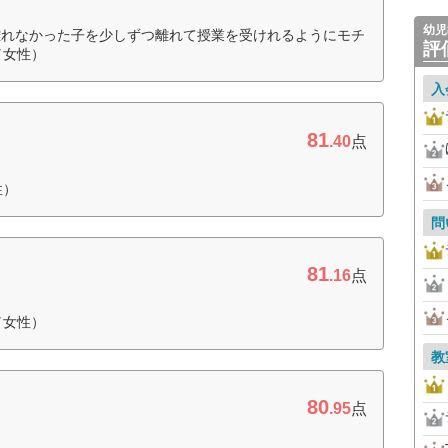
幼児
離れなかった子を少しずつ離れて授業を受けれるようにモチ
評
／女性）
入
81
.40
点
性）
問
81
.16
点
／女性）
教
80
.95
点