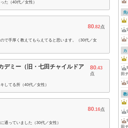
った（40代／女性）
先
80
.82
点
ので手厚く教えてもらえてると思います。（30代／女
カ
アカデミー（旧・七田チャイルドア
80
.43
点
田
キしてる所（40代／女性）
教
80
.16
点
に通っていました（30代／女性）
田