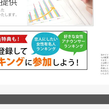
当サイト
らの配置
ります。
とは固く
当サイト
作成した
出された
いた上で