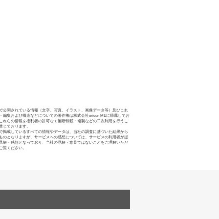
で公開されている情報（文字、写真、イラスト、画像データ等）及びこれ
・編集および構造などについての著作権は株式会社oricon MEに帰属してお
これらの情報を権利者の許可なく無断転載・複製などの二次利用を行うこ
禁じております。
で掲載しているすべての情報やデータは、当社の調査に基づいた結果から
ものとなりますが、サービスへの感想については、サービスの利用者が提
見解・感想となっており、当社の見解・意見ではないことをご理解いただ
ご覧ください。