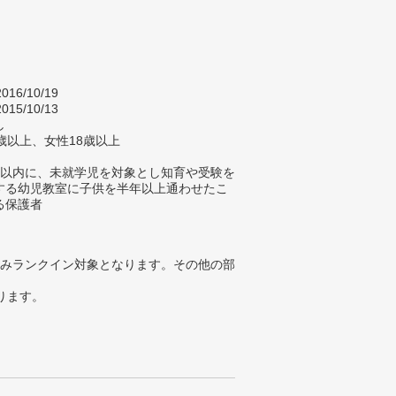
016/10/19
015/10/13
し
歳以上、女性18歳以上
年以内に、未就学児を対象とし知育や受験を
する幼児教室に子供を半年以上通わせたこ
る保護者
みランクイン対象となります。その他の部
ります。