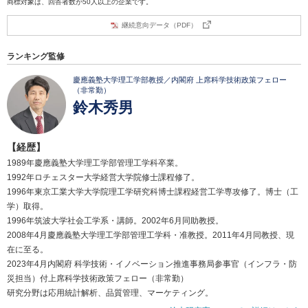
商標対象は、回答者数が50人以上の企業です。
継続意向データ（PDF）
ランキング監修
慶應義塾大学理工学部教授／内閣府 上席科学技術政策フェロー
（非常勤）
鈴木秀男
【経歴】
1989年慶應義塾大学理工学部管理工学科卒業。
1992年ロチェスター大学経営大学院修士課程修了。
1996年東京工業大学大学院理工学研究科博士課程経営工学専攻修了。博士（工
学）取得。
1996年筑波大学社会工学系・講師。2002年6月同助教授。
2008年4月慶應義塾大学理工学部管理工学科・准教授。2011年4月同教授、現
在に至る。
2023年4月内閣府 科学技術・イノベーション推進事務局参事官（インフラ・防
災担当）付上席科学技術政策フェロー（非常勤）
研究分野は応用統計解析、品質管理、マーケティング。