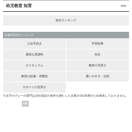
幼児教室 知育
総合ランキング
評価項目別ランキング
入会手続き
学習効果
適切な受講料
先生
カリキュラム
教材の充実さ
教室の設備・雰囲気
通いやすさ・治安
サポートの充実さ
※文字がグレーの部門は当社規定の条件を満たした企業が2社未満のため発表しておりません。
PR