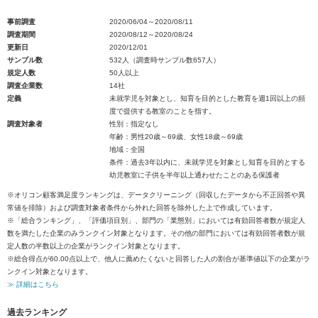
事前調査
2020/06/04～2020/08/11
調査期間
2020/08/12～2020/08/24
更新日
2020/12/01
サンプル数
532人（調査時サンプル数657人）
規定人数
50人以上
調査企業数
14社
定義
未就学児を対象とし、知育を目的とした教育を週1回以上の頻
度で提供する教室のことを指す。
調査対象者
性別：指定なし
年齢：男性20歳～69歳、女性18歳～69歳
地域：全国
条件：過去3年以内に、未就学児を対象とし知育を目的とする
幼児教室に子供を半年以上通わせたことのある保護者
※オリコン顧客満足度ランキングは、データクリーニング（回収したデータから不正回答や異
常値を排除）および調査対象者条件から外れた回答を除外した上で作成しています。
※「総合ランキング」、「評価項目別」、部門の「業態別」においては有効回答者数が規定人
数を満たした企業のみランクイン対象となります。その他の部門においては有効回答者数が規
定人数の半数以上の企業がランクイン対象となります。
※総合得点が60.00点以上で、他人に薦めたくないと回答した人の割合が基準値以下の企業がラ
ンクイン対象となります。
≫ 詳細はこちら
過去ランキング