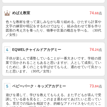
めばえ教室
74
.68
点
色々な教材を使って楽しみながら取り組める。ひたすら計算や
文字の練習や暗記をするわけではなく、組み合わせて形を作り
図形の考え方を養ったり、物事や言葉の概念を学べる。（30代
／女性）
EQWELチャイルドアカデミー
74
.24
点
子供が楽しんで通塾していることが一番大きいです。学校の授
業で活かされることもあると思いますが、人として成長してい
くために、多くのことを学ばせてもらえ、通わせていて良かっ
たと思います。（30代／女性）
ベビーパーク・キッズアカデミー
73
.84
点
遊びを通して、学びを教えてもらえる。また子どもが喜んで受
講している姿を見ると、このまま通わせてあげたいと思ってい
る。育児での悩みを相談でき、的確なアドバイスをいただくこ