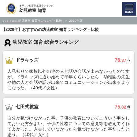
オリコン顧客満足度ランキング
幼児教室 知育
おすすめの幼児教室 知育ランキング・比較
2020年版
【2020年】おすすめの幼児教室 知育ランキング・比較
幼児教室 知育 総合ランキング
ドラキッズ
76
.37
点
人見知りで家族以外の他の人と話や会話が出来なかったのです
が、ドラキッズに通い始めて半年くらいしたら、幼稚園の先生
や他の人と会話や話が出来てコミュニケーションが出来るよう
になった。（40代／女性）
七田式教室
75
.02
点
自分が気づけなかった事、子供の教育についてこういう事をし
ておいた方がよい、子供の性格についての意見等を教えてくれ
てよかった。入会していなかったら気づけなかった事だったと
思う。（40代／女性）