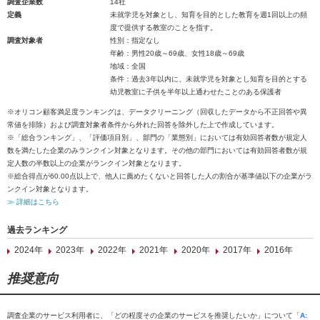
調査企業数
14社
定義
未就学児を対象とし、知育を目的とした教育を週1回以上の頻
度で提供する教室のことを指す。
調査対象者
性別：指定なし
年齢：男性20歳～69歳、女性18歳～69歳
地域：全国
条件：過去3年以内に、未就学児を対象とし知育を目的とする
幼児教室に子供を半年以上通わせたことのある保護者
※オリコン顧客満足度ランキングは、データクリーニング（回収したデータから不正回答や異
常値を排除）および調査対象者条件から外れた回答を除外した上で作成しています。
※「総合ランキング」、「評価項目別」、部門の「業態別」においては有効回答者数が規定人
数を満たした企業のみランクイン対象となります。その他の部門においては有効回答者数が規
定人数の半数以上の企業がランクイン対象となります。
※総合得点が60.00点以上で、他人に薦めたくないと回答した人の割合が基準値以下の企業がラ
ンクイン対象となります。
≫ 詳細はこちら
過去ランキング
2024年
2023年
2022年
2021年
2020年
2017年
2016年
推奨意向
調査企業のサービス利用者に、「どの程度その企業のサービスを推奨したいか」について「
A: