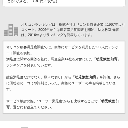
とができる。（30代／女性）
オリコンランキングは、株式会社オリコンを前身企業に1967年より
スタート。2006年からは顧客満足度調査を開始。幼児教室 知育
は、2016年よりランキングを発表しています。
オリコン顧客満足度調査では、実際にサービスを利用した
532
人にアンケ
ート調査を実施。
満足度に関する回答を基に、調査企業
14
社を対象にした「
幼児教室 知育
」
ランキングを発表しています。
総合満足度だけでなく、様々な切り口から「
幼児教室 知育
」を評価。さら
に回答者の口コミや評判といった、実際のユーザーの声も掲載していま
す。
サービス検討の際、“ユーザー満足度”からも比較することで「
幼児教室 知
育
」選びにお役立てください。