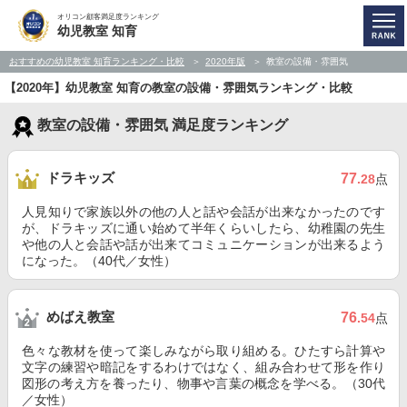
オリコン顧客満足度ランキング
幼児教室 知育
おすすめの幼児教室 知育ランキング・比較
2020年版
教室の設備・雰囲気
【2020年】幼児教室 知育の教室の設備・雰囲気ランキング・比較
教室の設備・雰囲気 満足度ランキング
ドラキッズ
77
.28
点
人見知りで家族以外の他の人と話や会話が出来なかったのです
が、ドラキッズに通い始めて半年くらいしたら、幼稚園の先生
や他の人と会話や話が出来てコミュニケーションが出来るよう
になった。（40代／女性）
めばえ教室
76
.54
点
色々な教材を使って楽しみながら取り組める。ひたすら計算や
文字の練習や暗記をするわけではなく、組み合わせて形を作り
図形の考え方を養ったり、物事や言葉の概念を学べる。（30代
／女性）