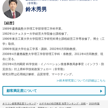
（非常勤）
鈴木秀男
【経歴】
1989年慶應義塾大学理工学部管理工学科卒業。
1992年ロチェスター大学経営大学院修士課程修了。
1996年東京工業大学大学院理工学研究科博士課程経営工学専攻修了。博士（工
学）取得。
1996年筑波大学社会工学系・講師。2002年6月同助教授。
2008年4月慶應義塾大学理工学部管理工学科・准教授。2011年4月同教授、現
在に至る。
2023年4月内閣府 科学技術・イノベーション推進事務局参事官（インフラ・防
災担当）付上席科学技術政策フェロー（非常勤）
研究分野は応用統計解析、品質管理、マーケティング。
≫鈴木研究室についての詳細はこちら
顧客満足度について
オリコン顧客満足度ランキング
おすすめの幼児教室 知育ランキング・比較
2020年版