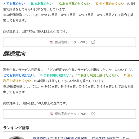
とても薦めたい
」「
B:まあ薦めたい
」「
C:あまり薦めたくない
」「
D:全く薦めたくない
」の4段
階で評価をしてもらい比率を算出しています。
※10段階聴取については、A=9-10回答、B=6-8回答、C=3-5回答、D=1-2回答として割合を算
出しております。
商標対象は、回答者数が50人以上の企業です。
推奨意向データ（PDF）
継続意向
調査企業のサービス利用者に、「どの程度その企業のサービスを継続したいか」について「
A:
とても利用し続けたい
」「
B:まあ利用し続けたい
」「
C:あまり利用し続けたくない
」「
D:全く
利用し続けたくない
」の4段階で評価をしてもらい比率を算出しています。
※10段階聴取については、A=9-10回答、B=6-8回答、C=3-5回答、D=1-2回答として割合を算
出しております。
商標対象は、回答者数が50人以上の企業です。
継続意向データ（PDF）
ランキング監修
慶應義塾大学理工学部教授／内閣府 上席科学技術政策フェロー