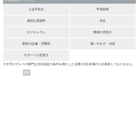
評価項目別ランキング
入会手続き
学習効果
適切な受講料
先生
カリキュラム
教材の充実さ
教室の設備・雰囲気
通いやすさ・治安
サポートの充実さ
※文字がグレーの部門は当社規定の条件を満たした企業が2社未満のため発表しておりません。
PR