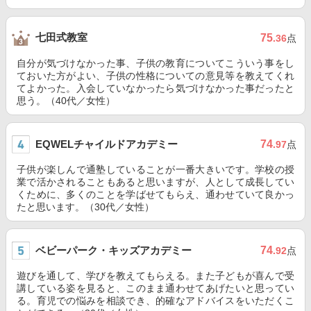
七田式教室
75
.36
点
自分が気づけなかった事、子供の教育についてこういう事をし
ておいた方がよい、子供の性格についての意見等を教えてくれ
てよかった。入会していなかったら気づけなかった事だったと
思う。（40代／女性）
EQWELチャイルドアカデミー
74
.97
点
子供が楽しんで通塾していることが一番大きいです。学校の授
業で活かされることもあると思いますが、人として成長してい
くために、多くのことを学ばせてもらえ、通わせていて良かっ
たと思います。（30代／女性）
ベビーパーク・キッズアカデミー
74
.92
点
遊びを通して、学びを教えてもらえる。また子どもが喜んで受
講している姿を見ると、このまま通わせてあげたいと思ってい
る。育児での悩みを相談でき、的確なアドバイスをいただくこ