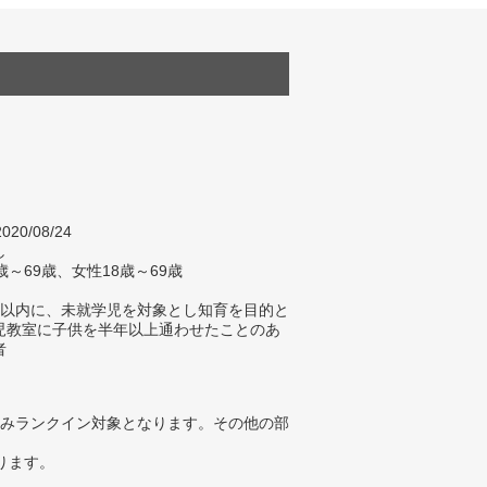
020/08/24
し
歳～69歳、女性18歳～69歳
年以内に、未就学児を対象とし知育を目的と
児教室に子供を半年以上通わせたことのあ
者
みランクイン対象となります。その他の部
ります。