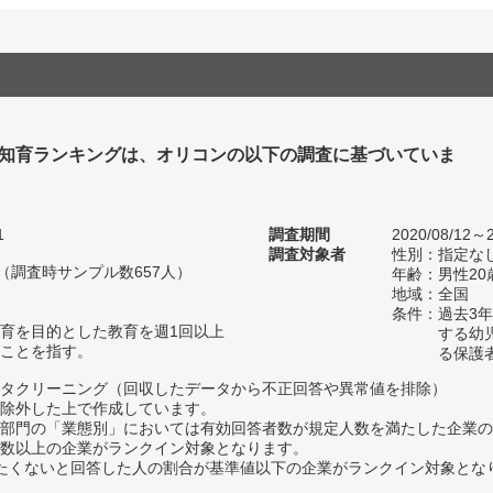
 知育ランキングは、オリコンの以下の調査に基づいていま
1
調査期間
2020/08/12～2
調査対象者
性別：指定な
人（調査時サンプル数657人）
年齢：男性20
地域：全国
条件：過去3
育を目的とした教育を週1回以上
する幼
ことを指す。
る保護
タクリーニング（回収したデータから不正回答や異常値を排除）
除外した上で作成しています。
部門の「業態別」においては有効回答者数が規定人数を満たした企業の
数以上の企業がランクイン対象となります。
薦めたくないと回答した人の割合が基準値以下の企業がランクイン対象とな