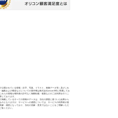
で公開されている情報（文字、写真、イラスト、画像データ等）及びこれ
・編集および構造などについての著作権は株式会社oricon MEに帰属してお
これらの情報を権利者の許可なく無断転載・複製などの二次利用を行うこ
禁じております。
で掲載しているすべての情報やデータは、当社の調査に基づいた結果から
ものとなりますが、サービスへの感想については、サービスの利用者が提
見解・感想となっており、当社の見解・意見ではないことをご理解いただ
ご覧ください。