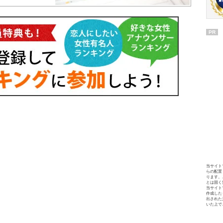
PR
当サイト
らの配置
ります。
とは固く
当サイト
作成した
出された
いた上で