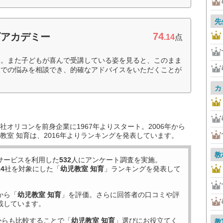
先
74
ズアカデミー
.14
点
る。また子どもが喜んで受講している姿を見ると、このまま
児での悩みを相談でき、的確なアドバイスをいただくことが
カ
オリコンを前身企業に1967年よりスタート。2006年から
教室 知育は、2016年よりランキングを発表しています。
教
サービスを利用した
532
人にアンケート調査を実施。
14
社を対象にした「
幼児教室 知育
」ランキングを発表して
から「
幼児教室 知育
」を評価。さらに回答者の口コミや評
載しています。
からも比較することで「
幼児教室 知育
」選びにお役立てく
教