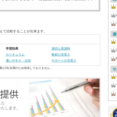
替えて比較することが出来ます。
通
学習効果
適切な受講料
カリキュラム
教材の充実さ
通いやすさ・治安
サポートの充実さ
業が2社未満のため発表しておりません。
サ