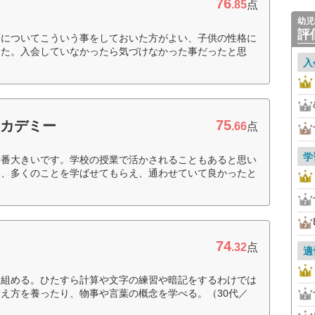
76
.85
点
幼児
評
育についてこういう事をしておいた方がよい、子供の性格に
った。入会していなかったら気づけなかった事だったと思
入
75
アカデミー
.66
点
学
一番大きいです。学校の授業で活かされることもあると思い
に、多くのことを学ばせてもらえ、通わせていて良かったと
74
.32
点
適
り組める。ひたすら計算や文字の練習や暗記をするわけでは
え方を養ったり、物事や言葉の概念を学べる。（30代／