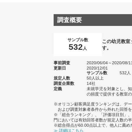
調査概要
サンプル数
この幼児教室
532
す。
人
事前調査
2020/06/04～2020/08/1
更新日
2020/12/01
サンプル数
532
規定人数
50人以上
調査企業数
14社
定義
未就学児を対象とし、知
の頻度で提供する教室の
※オリコン顧客満足度ランキングは、デー
および調査対象者条件から外れた回答を
※「総合ランキング」、「評価項目別」、
門においては有効回答者数が規定人数の半
※総合得点が60.00点以上で、他人に
≫ 詳細はこちら