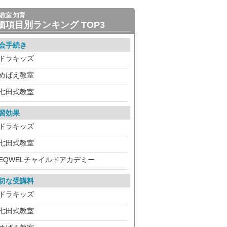
教室 知育
価項目別ランキング TOP3
会手続き
ドラキッズ
めばえ教室
七田式教室
習効果
ドラキッズ
七田式教室
EQWELチャイルドアカデミー
切な受講料
ドラキッズ
七田式教室