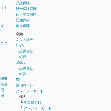
介護保険
サイト
総合保障保険
個人年金保険
変額保険
積立保険
ング
グ
金融
ネット証券
ウンター
NISA
イト
└
証券会社
リ
└
銀行
iDeCo
└
証券会社
└
銀行
｜
関東
FX
｜
東海
住宅ローン
四国
クレジットカード
全国
└ 個人
ス
└
年会費無料
└
クレジットカード