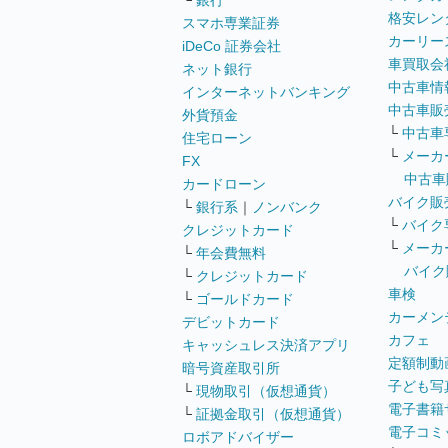
└
銀行
格安レン
スマホ専業証券
カーリー
iDeCo 証券会社
車買取会
ネット銀行
中古車情
インターネットバンキング
中古車販
外貨預金
└
中古車
住宅ローン
└
メーカ
FX
中古車
カードローン
バイク販
└
銀行系
｜
ノンバンク
└
バイク
クレジットカード
└
メーカ
└
年会費無料
バイク
└
クレジットカード
車検
└
ゴールドカード
カーメン
デビットカード
カフェ
キャッシュレス決済アプリ
定額制動
暗号資産取引所
子ども写
└
現物取引（仮想通貨）
電子書籍
└
証拠金取引（仮想通貨）
電子コミ
ロボアドバイザー