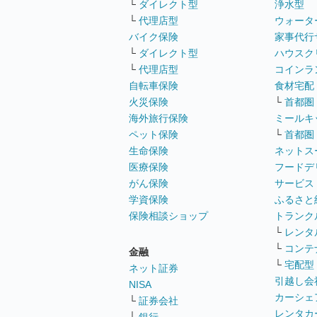
└
ダイレクト型
浄水型
└
代理店型
ウォータ
バイク保険
家事代行
└
ダイレクト型
ハウスク
└
代理店型
コインラ
自転車保険
食材宅配
火災保険
└
首都圏
海外旅行保険
ミールキ
ペット保険
└
首都圏
生命保険
ネットス
医療保険
フードデ
がん保険
サービス
学資保険
ふるさと
保険相談ショップ
トランク
└
レンタ
└
コンテ
金融
└
宅配型
ネット証券
引越し会
NISA
カーシェ
└
証券会社
レンタカ