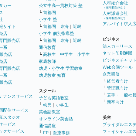
人材紹介会社
タカー
公立中高一貫校対策 塾
（採用担当向け）
ス
└
首都圏
人材派遣会社
（採用担当向け）
社
小学生 塾
アルバイト求人
報サイト
└
首都圏
｜
東海
｜
近畿
売店
小学生 個別指導塾
ビジネス
専門販売店
└
首都圏
｜
東海
｜
近畿
法人カーリース
ー系
通信教育
ネット印刷通販
販売店
└
高校生
｜
中学生
｜
小学生
ビジネスチャッ
売店
家庭教師
Web会議ツール
専門販売店
幼児・小学生 学習教室
企業研修
ー系
幼児教室 知育
└
経営者向け
販売店
└
管理職向け
スクール
└
若手・一般社
テナンスサービス
子ども英語教室
└
新卒向け
└
幼児
｜
小学生
画配信サービス
英会話教室
真スタジオ
美容
オンライン英会話
サービス
ブライダルエス
通信講座
ックサービス
フェイシャルエ
└
FP
｜
医療事務