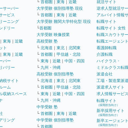
└
首都圏
｜
東海
｜
近畿
就活サイト
ーサーバー
大学受験 個別指導塾 現役
逆求人型就活サ
サービス
└
首都圏
｜
東海
｜
近畿
アルバイト情報
リーニング
大学受験 難関大学特化型 現役
転職サイト
ンドリー
└
首都圏
転職サイト 女性
大学受験 映像授業
転職スカウトサ
｜
東海
｜
近畿
高校受験 塾
転職エージェン
ット
└
北海道
｜
東北
｜
北関東
看護師転職
｜
東海
｜
近畿
└
首都圏
｜
甲信越・北陸
介護転職
ーパー
└
東海
｜
近畿
｜
中国・四国
ハイクラス・
リバリー
└
九州・沖縄
ミドルクラス転
高校受験 個別指導塾
派遣会社
納税サイト
└
北海道
｜
東北
｜
北関東
工場・製造業派
ルーム
└
首都圏
｜
甲信越・北陸
派遣求人サイト
ル収納スペース
└
東海
｜
近畿
｜
中国・四国
求人情報サービ
ナ
└
九州・沖縄
転職サイト
（採用担当向け）
中学受験 塾
新卒採用サイト
社
└
首都圏
｜
東海
｜
近畿
（採用担当向け）
アリング
中学受験 個別指導塾
新卒エージェン
（採用担当向け）
ー
└
首都圏