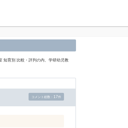
室 知育別 比較・評判の内、学研幼児教
17
コメント総数：
件