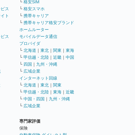
└
格安SIM
ービス
└
格安スマホ
サイト
└
携帯キャリア
└
携帯キャリア格安ブランド
ホームルーター
ービス
モバイルデータ通信
ト
プロバイダ
└
北海道
｜
東北
｜
関東
｜
東海
└
甲信越・北陸
｜
近畿
｜
中国
└
四国
｜
九州・沖縄
職
└
広域企業
インターネット回線
遣
└
北海道
｜
東北
｜
関東
└
甲信越・北陸
｜
東海
｜
近畿
ス
└
中国・四国
｜
九州・沖縄
└
広域企業
専門家評価
ト
保険