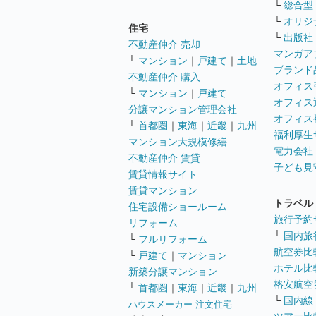
└
総合型
└
オリジ
住宅
└
出版社
不動産仲介 売却
マンガア
└
マンション
｜
戸建て
｜
土地
ブランド
不動産仲介 購入
オフィス
└
マンション
｜
戸建て
オフィス
分譲マンション管理会社
オフィス
└
首都圏
｜
東海
｜
近畿
｜
九州
福利厚生
マンション大規模修繕
電力会社
不動産仲介 賃貸
子ども見
賃貸情報サイト
賃貸マンション
トラベル
住宅設備ショールーム
旅行予約
リフォーム
└
国内旅
└
フルリフォーム
航空券比
└
戸建て
｜
マンション
ホテル比
新築分譲マンション
格安航空券
└
首都圏
｜
東海
｜
近畿
｜
九州
└
国内線
ハウスメーカー 注文住宅