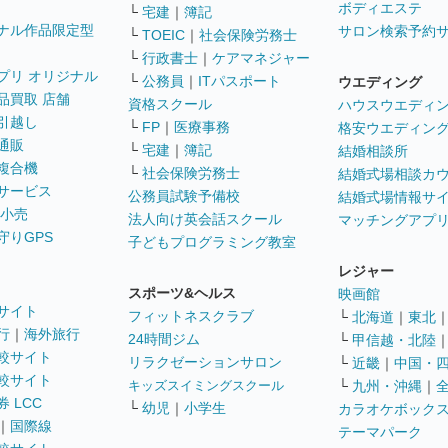
ボディエステ
└
宅建
｜
簿記
ナル作品限定型
サロン検索予約
└
TOEIC
｜
社会保険労務士
└
行政書士
｜
ケアマネジャー
プリ オリジナル
└
公務員
｜
ITパスポート
ウエディング
品買取 店舗
資格スクール
ハウスウエディ
引越し
└
FP
｜
医療事務
格安ウエディン
通販
└
宅建
｜
簿記
結婚相談所
複合機
└
社会保険労務士
結婚式場相談カ
サービス
公務員試験予備校
結婚式場情報サ
 小売
法人向け英会話スクール
マッチングアプ
守りGPS
子どもプログラミング教室
レジャー
スポーツ&ヘルス
映画館
サイト
フィットネスクラブ
└
北海道
｜
東北
行
｜
海外旅行
24時間ジム
└
甲信越・北陸
較サイト
リラクゼーションサロン
└
近畿
｜
中国・
較サイト
キッズスイミングスクール
└
九州・沖縄
｜
 LCC
└
幼児
｜
小学生
カラオケボック
｜
国際線
テーマパーク