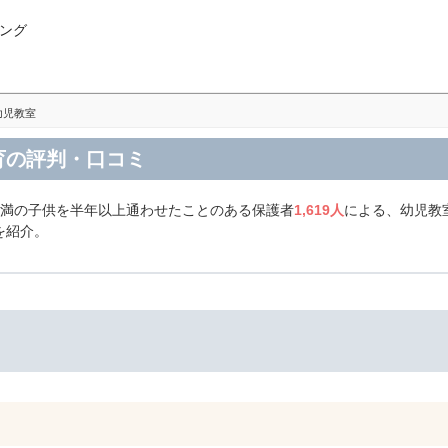
ング
幼児教室
育の評判・口コミ
未満の子供を半年以上通わせたことのある保護者
1,619人
による、幼児教
を紹介。