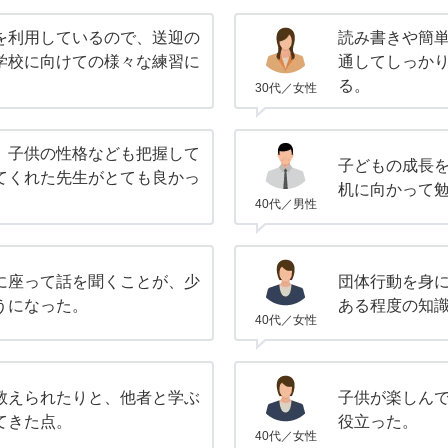
を利用しているので、送迎の
読み書きや簡
学校に向けての様々な練習に
通してしっか
る。
30代／女性
、子供の性格なども把握して
子どもの成長
てくれた先生がとても良かっ
机に向かって
40代／男性
に座って話を聞くことが、少
団体行動を身
うになった。
ある程度の知
40代／女性
教えられたりと、他者と学ぶ
子供が楽しん
てきた点。
役立った。
40代／女性