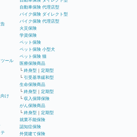
自動車保険 ダイレクト型
自動車保険 代理店型
バイク保険 ダイレクト型
バイク保険 代理店型
広告
火災保険
学資保険
ペット保険
ペット保険 小型犬
ペット保険 猫
トツール
医療保険商品
└
終身型
｜
定期型
└
引受基準緩和型
生命保険商品
└
終身型
｜
定期型
員向け
└
収入保障保険
がん保険商品
└
終身型
｜
定期型
就業不能保険
テ
認知症保険
ステ
外貨建て保険