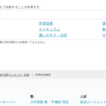
替えて比較することが出来ます。
グ
学習効果
適
カリキュラム
教
通いやすさ・治安
サ
業が2社未満のため発表しておりません。
室 知育ランキング・比較
学研幼児教室
塾
人材
ーサーバー
大学受験 塾・予備校 現役
就活エージェン