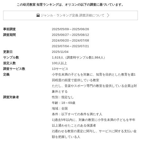
この幼児教室 知育ランキングは、オリコンの以下の調査に基づいています。
ジャンル・ランキング定義 調査詳細について
事前調査
2025/05/09～2025/06/26
調査期間
2025/06/27～2025/08/12
2024/06/20～2024/07/08
2023/07/04～2023/07/21
更新日
2025/11/04
サンプル数
1,619人（調査時サンプル数1,984人）
規定人数
100人以上
調査サービス数
13サービス
定義
小学生未満の子どもを対象に、知育を目的とした教育を週1
回程度の頻度で提供している教室
ただし、音楽やスポーツ専門の教室を提供している企業は対
象外とする
調査対象者
性別：指定なし
年齢：18～69歳
地域：全国
条件：以下すべての条件を満たす人
1)過去5年以内に、対象の教室に小学生未満の子どもを半年
以上通わせたことのある保護者
2)通わせる教室の選定に関与し、サービスに関する支払い金
額を把握している人