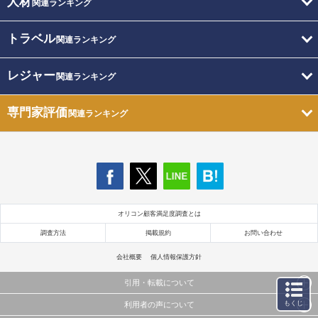
人材
関連ランキング
トラベル
関連ランキング
レジャー
関連ランキング
専門家評価
関連ランキング
オリコン顧客満足度調査とは
調査方法
掲載規約
お問い合わせ
会社概要
個人情報保護方針
引用・転載について
もくじ
利用者の声について
当サイトで公開されている情報（文字、写真、イラスト、画像データ等）及びこれらの配置・