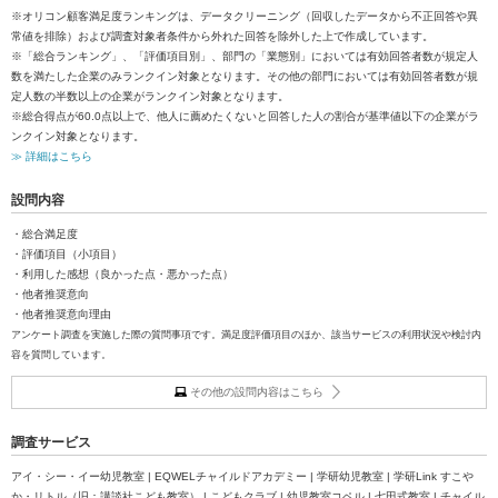
※オリコン顧客満足度ランキングは、データクリーニング（回収したデータから不正回答や異
常値を排除）および調査対象者条件から外れた回答を除外した上で作成しています。
※「総合ランキング」、「評価項目別」、部門の「業態別」においては有効回答者数が規定人
数を満たした企業のみランクイン対象となります。その他の部門においては有効回答者数が規
定人数の半数以上の企業がランクイン対象となります。
※総合得点が60.0点以上で、他人に薦めたくないと回答した人の割合が基準値以下の企業がラ
ンクイン対象となります。
≫ 詳細はこちら
設問内容
・総合満足度
・評価項目（小項目）
・利用した感想（良かった点・悪かった点）
・他者推奨意向
・他者推奨意向理由
アンケート調査を実施した際の質問事項です。満足度評価項目のほか、該当サービスの利用状況や検討内
容を質問しています。
その他の設問内容はこちら
調査サービス
アイ・シー・イー幼児教室 | EQWELチャイルドアカデミー | 学研幼児教室 | 学研Link すこや
か・リトル（旧：講談社こども教室） | こどもクラブ | 幼児教室コペル | 七田式教室 | チャイル