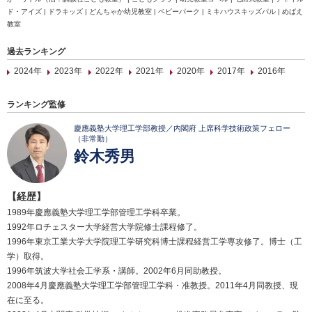
ド・アイズ | ドラキッズ | どんちゃか幼児教室 | ベビーパーク | ミキハウスキッズパル | めばえ
教室
過去ランキング
2024年
2023年
2022年
2021年
2020年
2017年
2016年
ランキング監修
慶應義塾大学理工学部教授／内閣府 上席科学技術政策フェロー
（非常勤）
鈴木秀男
【経歴】
1989年慶應義塾大学理工学部管理工学科卒業。
1992年ロチェスター大学経営大学院修士課程修了。
1996年東京工業大学大学院理工学研究科博士課程経営工学専攻修了。博士（工
学）取得。
1996年筑波大学社会工学系・講師。2002年6月同助教授。
2008年4月慶應義塾大学理工学部管理工学科・准教授。2011年4月同教授、現
在に至る。