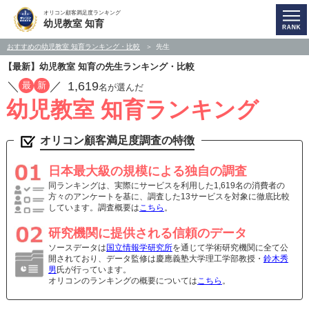
オリコン顧客満足度ランキング
幼児教室 知育
おすすめの幼児教室 知育ランキング・比較
先生
【最新】幼児教室 知育の先生ランキング・比較
／
／
1,619
最
新
名が選んだ
幼児教室 知育ランキング
オリコン顧客満足度調査の特徴
日本最大級の規模による独自の調査
同ランキングは、実際にサービスを利用した1,619名の消費者の
方々のアンケートを基に、調査した13サービスを対象に徹底比較
しています。調査概要は
こちら
。
研究機関に提供される信頼のデータ
ソースデータは
国立情報学研究所
を通じて学術研究機関に全て公
開されており、データ監修は慶應義塾大学理工学部教授・
鈴木秀
男
氏が行っています。
オリコンのランキングの概要については
こちら
。