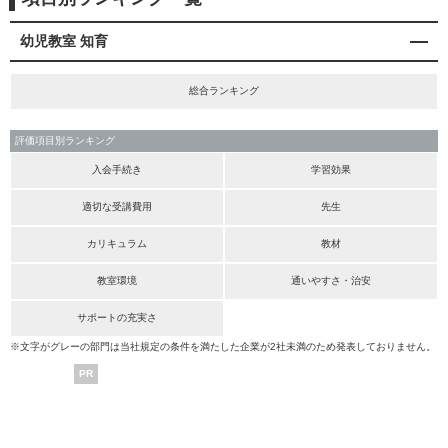
幼児教室 知育
総合ランキング
評価項目別ランキング
入会手続き
学習効果
適切な受講費用
先生
カリキュラム
教材
教室環境
通いやすさ・治安
サポートの充実さ
※文字がグレーの部門は当社規定の条件を満たした企業が2社未満のため発表しておりません。
PR