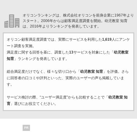
オリコンランキングは、株式会社オリコンを前身企業に1967年より
スタート。2006年からは顧客満足度調査を開始。幼児教室 知育
は、2016年よりランキングを発表しています。
オリコン顧客満足度調査では、実際にサービスを利用した
1,619
人にアンケ
ート調査を実施。
満足度に関する回答を基に、調査した
13
サービスを対象にした「
幼児教室
知育
」ランキングを発表しています。
総合満足度だけでなく、様々な切り口から「
幼児教室 知育
」を評価。さら
に回答者の口コミや評判といった、実際のユーザーの声も掲載していま
す。
サービス検討の際、“ユーザー満足度”からも比較することで「
幼児教室 知
育
」選びにお役立てください。
PR