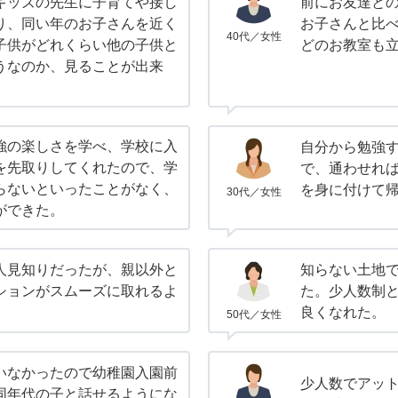
キッズの先生に子育てや接し
前にお友達と
り、同い年のお子さんを近く
お子さんと比
40代／女性
子供がどれくらい他の子供と
どのお教室も
うなのか、見ることが出来
強の楽しさを学べ、学校に入
自分から勉強
を先取りしてくれたので、学
で、通わせれ
らないといったことがなく、
を身に付けて
30代／女性
ができた。
人見知りだったが、親以外と
知らない土地
ションがスムーズに取れるよ
た。少人数制
良くなれた。
50代／女性
いなかったので幼稚園入園前
少人数でアッ
同年代の子と話せるようにな