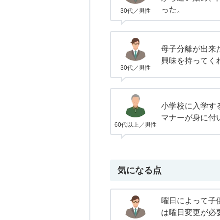
った。
30代／男性
母子分離が出来
興味を持ってく
30代／男性
小学校に入学す
マナーが身に付
60代以上／男性
気になる点
曜日によって子
は曜日変更が必