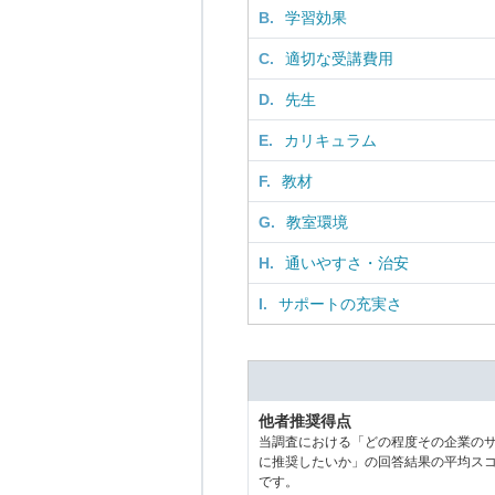
B.
学習効果
C.
適切な受講費用
D.
先生
E.
カリキュラム
F.
教材
G.
教室環境
H.
通いやすさ・治安
I.
サポートの充実さ
他者推奨得点
当調査における「どの程度その企業の
に推奨したいか」の回答結果の平均ス
です。