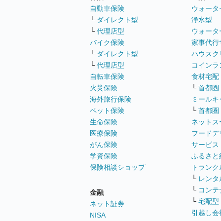
自動車保険
ウォータ
└
ダイレクト型
浄水型
└
代理店型
ウォータ
バイク保険
家事代行
└
ダイレクト型
ハウスク
└
代理店型
コインラ
自転車保険
食材宅配
火災保険
└
首都圏
海外旅行保険
ミールキ
ペット保険
└
首都圏
生命保険
ネットス
医療保険
フードデ
がん保険
サービス
学資保険
ふるさと
保険相談ショップ
トランク
└
レンタ
└
コンテ
金融
└
宅配型
ネット証券
引越し会
NISA