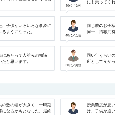
にも乗ってく
40代／女性
た。子供がいろいろな事象に
同じ歳のお子
れるようになった。
同士、情報共
40代／女性
るにあたって人並みの知識、
同い年くらい
いたと思います。
所として良か
30代／男性
供の数の幅が大きく、一時期
授業態度が悪
要になるかもとなった。最終
け、子供が通