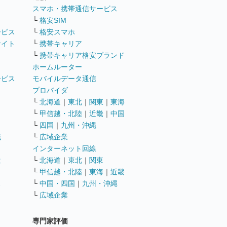
ト
スマホ・携帯通信サービス
└
格安SIM
ービス
└
格安スマホ
サイト
└
携帯キャリア
└
携帯キャリア格安ブランド
ホームルーター
ービス
モバイルデータ通信
ト
プロバイダ
└
北海道
｜
東北
｜
関東
｜
東海
└
甲信越・北陸
｜
近畿
｜
中国
└
四国
｜
九州・沖縄
職
└
広域企業
インターネット回線
遣
└
北海道
｜
東北
｜
関東
└
甲信越・北陸
｜
東海
｜
近畿
ス
└
中国・四国
｜
九州・沖縄
└
広域企業
専門家評価