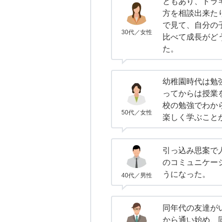
ともあり、ドラ
方を相談出来た
で見て、自分の
30代／女性
比べて成長がど
た。
幼稚園時代は勉
ってからは授業
校の勉強でわか
50代／女性
楽しく学ぶこと
引っ込み思案で
のコミュニケー
うになった。
40代／男性
同年代の友達が
から通い始め、