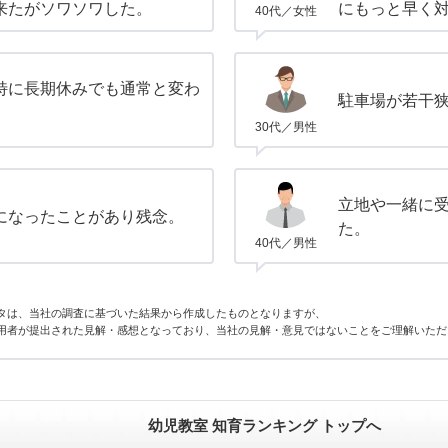
来たがソワソワした。
にもっと早く
40代／女性
特に長期休みでも通常と変わ
駐車場が若干
30代／男性
立地や一緒に
になったことがあり残念。
た。
40代／男性
タは、当社の調査に基づいた結果から作成したものとなりますが、
用者が提出された見解・感想となっており、当社の見解・意見ではないことをご理解いただ
幼児教室 知育ランキング トップへ