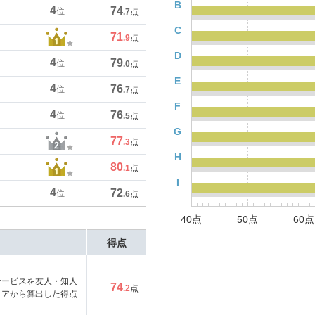
B
4
74
位
.7
点
C
71
.9
点
D
4
79
位
.0
点
E
4
76
位
.7
点
F
4
76
位
.5
点
G
77
.3
点
H
80
.1
点
I
4
72
位
.6
点
40点
50点
60点
得点
サービスを友人・知人
74
.2
点
コアから算出した得点