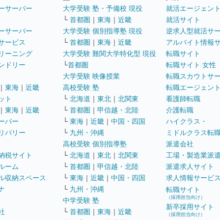
ーサーバー
大学受験 塾・予備校 現役
就活エージェン
└
首都圏
｜
東海
｜
近畿
就活サイト
ーサーバー
大学受験 個別指導塾 現役
逆求人型就活サ
サービス
└
首都圏
｜
東海
｜
近畿
アルバイト情報
リーニング
大学受験 難関大学特化型 現役
転職サイト
ンドリー
└
首都圏
転職サイト 女性
大学受験 映像授業
転職スカウトサ
｜
東海
｜
近畿
高校受験 塾
転職エージェン
ット
└
北海道
｜
東北
｜
北関東
看護師転職
｜
東海
｜
近畿
└
首都圏
｜
甲信越・北陸
介護転職
ーパー
└
東海
｜
近畿
｜
中国・四国
ハイクラス・
リバリー
└
九州・沖縄
ミドルクラス転
高校受験 個別指導塾
派遣会社
納税サイト
└
北海道
｜
東北
｜
北関東
工場・製造業派
ルーム
└
首都圏
｜
甲信越・北陸
派遣求人サイト
ル収納スペース
└
東海
｜
近畿
｜
中国・四国
求人情報サービ
ナ
└
九州・沖縄
転職サイト
（採用担当向け）
中学受験 塾
新卒採用サイト
社
└
首都圏
｜
東海
｜
近畿
（採用担当向け）