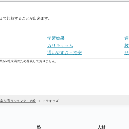
替えて比較することが出来ます。
グ
学習効果
適
カリキュラム
教
通いやすさ・治安
サ
業が2社未満のため発表しておりません。
室 知育ランキング・比較
ドラキッズ
塾
人材