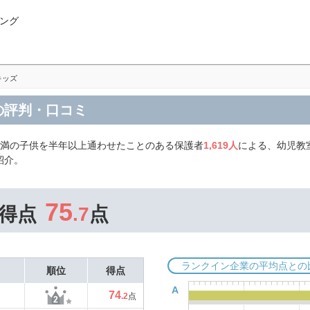
ング
キッズ
の評判・口コミ
未満の子供を半年以上通わせたことのある保護者
1,619人
による、幼児教
紹介。
75
得点
.7
点
ランクイン企業の平均点との
順位
得点
A
74
.2
点