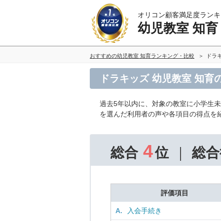
オリコン顧客満足度ランキ
幼児教室 知育
おすすめの幼児教室 知育ランキング・比較
ドラ
ドラキッズ 幼児教室 知育
過去5年以内に、対象の教室に小学生
を選んだ利用者の声や各項目の得点を
4
総合
位
総合
評価項目
A.
入会手続き