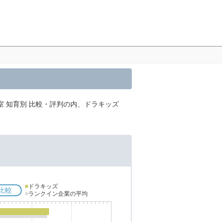
室 知育別 比較・評判の内、ドラキッズ
■
ドラキッズ
比較
■
ランクイン企業の平均