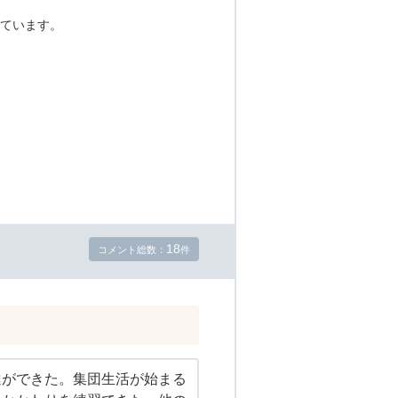
ています。
18
コメント総数：
件
達ができた。集団生活が始まる