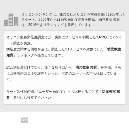
オリコンランキングは、株式会社オリコンを前身企業に1967年より
スタート。2006年からは顧客満足度調査を開始。幼児教室 知育
は、2016年よりランキングを発表しています。
オリコン顧客満足度調査では、実際にサービスを利用した
1,619
人にアンケ
ート調査を実施。
満足度に関する回答を基に、調査した
13
サービスを対象にした「
幼児教室
知育
」ランキングを発表しています。
総合満足度だけでなく、様々な切り口から「
幼児教室 知育
」を評価。さら
に回答者の口コミや評判といった、実際のユーザーの声も掲載していま
す。
サービス検討の際、“ユーザー満足度”からも比較することで「
幼児教室 知
育
」選びにお役立てください。
PR