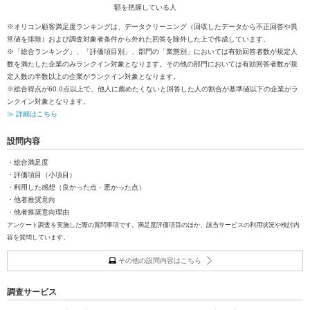
額を把握している人
※オリコン顧客満足度ランキングは、データクリーニング（回収したデータから不正回答や異
常値を排除）および調査対象者条件から外れた回答を除外した上で作成しています。
※「総合ランキング」、「評価項目別」、部門の「業態別」においては有効回答者数が規定人
数を満たした企業のみランクイン対象となります。その他の部門においては有効回答者数が規
定人数の半数以上の企業がランクイン対象となります。
※総合得点が60.0点以上で、他人に薦めたくないと回答した人の割合が基準値以下の企業がラ
ンクイン対象となります。
≫ 詳細はこちら
設問内容
・総合満足度
・評価項目（小項目）
・利用した感想（良かった点・悪かった点）
・他者推奨意向
・他者推奨意向理由
アンケート調査を実施した際の質問事項です。満足度評価項目のほか、該当サービスの利用状況や検討内
容を質問しています。
その他の設問内容はこちら
調査サービス