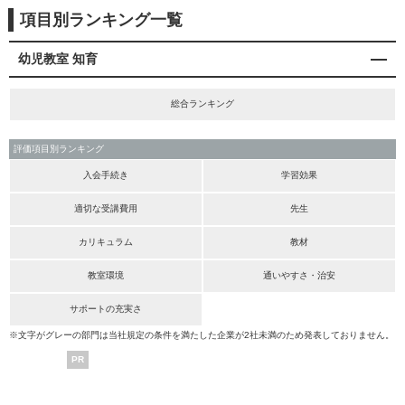
項目別ランキング一覧
幼児教室 知育
総合ランキング
評価項目別ランキング
入会手続き
学習効果
適切な受講費用
先生
カリキュラム
教材
教室環境
通いやすさ・治安
サポートの充実さ
※文字がグレーの部門は当社規定の条件を満たした企業が2社未満のため発表しておりません。
PR