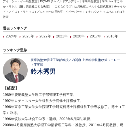
アイ・シー・イー幼児教室 | EQWELチャイルドアカデミー | 学研幼児教室 | 学研Link すこや
か・リトル（旧：講談社こども教室） | こどもクラブ | 幼児教室コペル | 七田式教室 | チャイル
ド・アイズ | ドラキッズ | どんちゃか幼児教室 | ベビーパーク | ミキハウスキッズパル | めばえ
教室
過去ランキング
2024年
2023年
2022年
2021年
2020年
2017年
2016年
ランキング監修
慶應義塾大学理工学部教授／内閣府 上席科学技術政策フェロー
（非常勤）
鈴木秀男
【経歴】
1989年慶應義塾大学理工学部管理工学科卒業。
1992年ロチェスター大学経営大学院修士課程修了。
1996年東京工業大学大学院理工学研究科博士課程経営工学専攻修了。博士（工
学）取得。
1996年筑波大学社会工学系・講師。2002年6月同助教授。
2008年4月慶應義塾大学理工学部管理工学科・准教授。2011年4月同教授、現