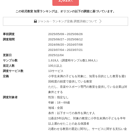
人
この幼児教室 知育ランキングは、オリコンの以下の調査に基づいています。
ジャンル・ランキング定義 調査詳細について
事前調査
2025/05/09～2025/06/26
調査期間
2025/06/27～2025/08/12
2024/06/20～2024/07/08
2023/07/04～2023/07/21
更新日
2025/11/04
サンプル数
1,619人（調査時サンプル数1,984人）
規定人数
100人以上
調査サービス数
13サービス
定義
小学生未満の子どもを対象に、知育を目的とした教育を週1
回程度の頻度で提供している教室
ただし、音楽やスポーツ専門の教室を提供している企業は対
象外とする
調査対象者
性別：指定なし
年齢：18～69歳
地域：全国
条件：以下すべての条件を満たす人
1)過去5年以内に、対象の教室に小学生未満の子どもを半年
以上通わせたことのある保護者
2)通わせる教室の選定に関与し、サービスに関する支払い金