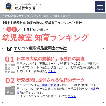
オリコン顧客満足度ランキング
幼児教室 知育
おすすめの幼児教室 知育ランキング・比較
適切な受講費用
【最新】幼児教室 知育の適切な受講費用ランキング・比較
／
／
1,619
最
新
名が選んだ
幼児教室 知育ランキング
オリコン顧客満足度調査の特徴
日本最大級の規模による独自の調査
同ランキングは、実際にサービスを利用した1,619名の消費者の
方々のアンケートを基に、調査した13サービスを対象に徹底比較
しています。調査概要は
こちら
。
研究機関に提供される信頼のデータ
ソースデータは
国立情報学研究所
を通じて学術研究機関に全て公
開されており、データ監修は慶應義塾大学理工学部教授・
鈴木秀
男
氏が行っています。
オリコンのランキングの概要については
こちら
。