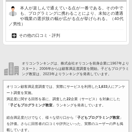
本人が楽しんで通えている点が一番である。その中で
も、プログラミングに携わることにより、未知との遭遇
や職業の選択肢の幅が広がる点が挙げられる。（40代
／男性）
その他の口コミ・評判
オリコンランキングは、株式会社オリコンを前身企業に1967年より
スタート。2006年からは顧客満足度調査を開始。子どもプログラミ
ング教室は、2023年よりランキングを発表しています。
オリコン顧客満足度調査では、実際にサービスを利用した
1,633
人にアンケ
ート調査を実施。
満足度に関する回答を基に、調査した
22
企業（サービス）を対象にした
「
子どもプログラミング教室
」ランキングを発表しています。
総合満足度だけでなく、様々な切り口から「
子どもプログラミング教室
」
を評価。さらに回答者の口コミや評判といった、実際のユーザーの声も掲
載しています。