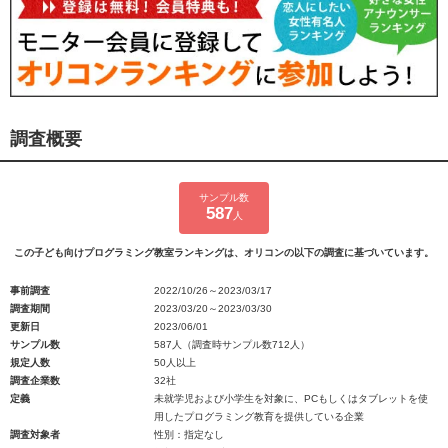
調査概要
サンプル数
587
人
この子ども向けプログラミング教室ランキングは、オリコンの以下の調査に基づいています。
事前調査
2022/10/26～2023/03/17
調査期間
2023/03/20～2023/03/30
更新日
2023/06/01
サンプル数
587人（調査時サンプル数712人）
規定人数
50人以上
調査企業数
32社
定義
未就学児および小学生を対象に、PCもしくはタブレットを使
用したプログラミング教育を提供している企業
調査対象者
性別：指定なし