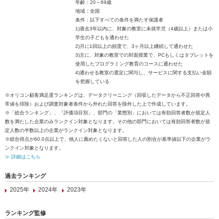
年齢：20～69歳
地域：全国
条件：以下すべての条件を満たす保護者
1)過去3年以内に、対象の教室に未就学児（4歳以上）または小
学生の子どもを通わせた
2)月に1回以上の頻度で、3ヶ月以上継続して通わせた
3)主に、対象の教室での対面授業で、PCもしくはタブレットを
使用したプログラミング教育のコースに通わせた
4)通わせる教室の選定に関与し、サービスに関する支払い金額
を把握している
※オリコン顧客満足度ランキングは、データクリーニング（回収したデータから不正回答や異
常値を排除）および調査対象者条件から外れた回答を除外した上で作成しています。
※「総合ランキング」、「評価項目別」、部門の「業態別」においては有効回答者数が規定人
数を満たした企業のみランクイン対象となります。その他の部門においては有効回答者数が規
定人数の半数以上の企業がランクイン対象となります。
※総合得点が60.0点以上で、他人に薦めたくないと回答した人の割合が基準値以下の企業がラ
ンクイン対象となります。
≫ 詳細はこちら
過去ランキング
2025年
2024年
2023年
ランキング監修