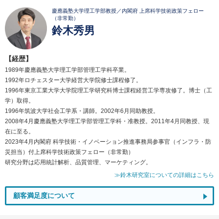
慶應義塾大学理工学部教授／内閣府 上席科学技術政策フェロー
（非常勤）
鈴木秀男
【経歴】
1989年慶應義塾大学理工学部管理工学科卒業。
1992年ロチェスター大学経営大学院修士課程修了。
1996年東京工業大学大学院理工学研究科博士課程経営工学専攻修了。博士（工
学）取得。
1996年筑波大学社会工学系・講師。2002年6月同助教授。
2008年4月慶應義塾大学理工学部管理工学科・准教授。2011年4月同教授、現
在に至る。
2023年4月内閣府 科学技術・イノベーション推進事務局参事官（インフラ・防
災担当）付上席科学技術政策フェロー（非常勤）
研究分野は応用統計解析、品質管理、マーケティング。
≫鈴木研究室についての詳細はこちら
顧客満足度について