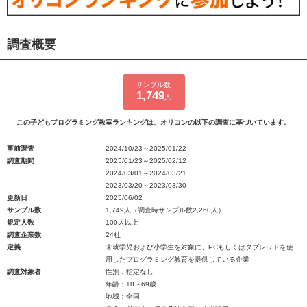
調査概要
サンプル数
1,749
人
この子どもプログラミング教室ランキングは、オリコンの以下の調査に基づいています。
事前調査
2024/10/23～2025/01/22
調査期間
2025/01/23～2025/02/12
2024/03/01～2024/03/21
2023/03/20～2023/03/30
更新日
2025/06/02
サンプル数
1,749人（調査時サンプル数2,260人）
規定人数
100人以上
調査企業数
24社
定義
未就学児および小学生を対象に、PCもしくはタブレットを使
用したプログラミング教育を提供している企業
調査対象者
性別：指定なし
年齢：18～69歳
地域：全国