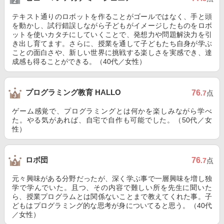
テキスト通りのロボットを作ることがゴールではなく、手と頭
を動かし、試行錯誤しながら子どもがイメージしたものをロボ
ットを使いカタチにしていくことで、発想力や問題解決力を引
き出し育てます。さらに、授業を通して子どもたち自身が学ぶ
ことの面白さや、新しい世界に挑戦する楽しさを実感でき、達
成感も得ることができる。（40代／女性）
プログラミング教育 HALLO
76
.7
点
ゲーム感覚で、プログラミングとは何かを楽しみながら学べ
た。やる気があれば、自宅で自作も可能でした。（50代／女
性）
ロボ団
76
.7
点
元々興味がある分野だったが、深く学ぶ事で一層興味を増し独
学で学んでいた。且つ、その内容で難しい所を先生に聞いた
ら、授業プログラムとは関係ないことまで教えてくれた事。子
どもはプログラミング的な思考が身についてると思う。（40代
／女性）