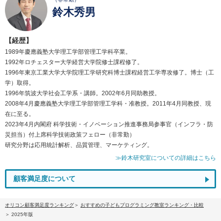
鈴木秀男
【経歴】
1989年慶應義塾大学理工学部管理工学科卒業。
1992年ロチェスター大学経営大学院修士課程修了。
1996年東京工業大学大学院理工学研究科博士課程経営工学専攻修了。博士（工
学）取得。
1996年筑波大学社会工学系・講師。2002年6月同助教授。
2008年4月慶應義塾大学理工学部管理工学科・准教授。2011年4月同教授、現
在に至る。
2023年4月内閣府 科学技術・イノベーション推進事務局参事官（インフラ・防
災担当）付上席科学技術政策フェロー（非常勤）
研究分野は応用統計解析、品質管理、マーケティング。
≫鈴木研究室についての詳細はこちら
顧客満足度について
オリコン顧客満足度ランキング
おすすめの子どもプログラミング教室ランキング・比較
2025年版