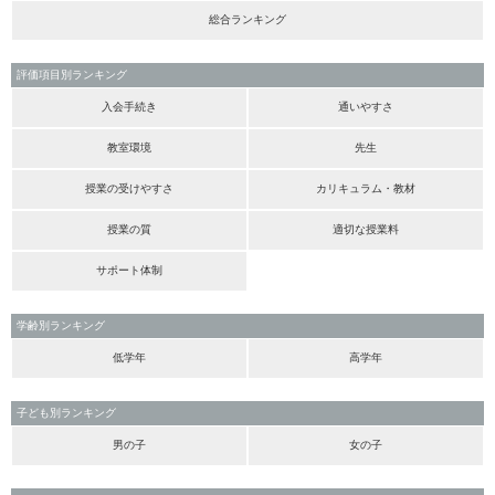
総合ランキング
評価項目別ランキング
入会手続き
通いやすさ
教室環境
先生
授業の受けやすさ
カリキュラム・教材
授業の質
適切な授業料
サポート体制
学齢別ランキング
低学年
高学年
子ども別ランキング
男の子
女の子