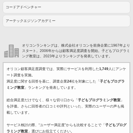
コードアドベンチャー
アーテックエジソンアカデミー
オリコンランキングは、株式会社オリコンを前身企業に1967年より
スタート。2006年からは顧客満足度調査を開始。子どもプログラミ
ング教室は、2023年よりランキングを発表しています。
オリコン顧客満足度調査では、実際にサービスを利用した
1,749
人にアンケ
ート調査を実施。
満足度に関する回答を基に、調査企業
24
社を対象にした「
子どもプログラ
ミング教室
」ランキングを発表しています。
総合満足度だけでなく、様々な切り口から「
子どもプログラミング教室
」
を評価。さらに回答者の口コミや評判といった、実際のユーザーの声も掲
載しています。
サービス検討の際、“ユーザー満足度”からも比較することで「
子どもプログ
ラミング教室
」選びにお役立てください。