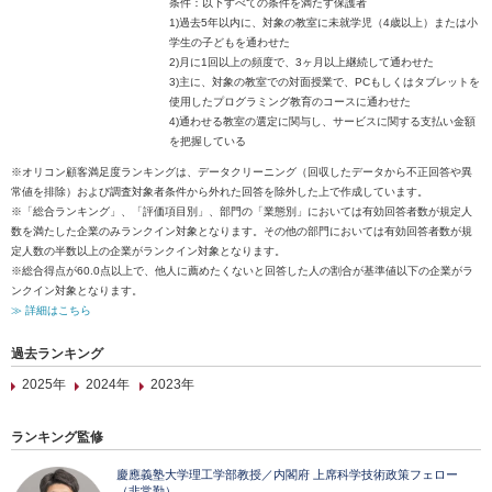
条件：以下すべての条件を満たす保護者
1)過去5年以内に、対象の教室に未就学児（4歳以上）または小
学生の子どもを通わせた
2)月に1回以上の頻度で、3ヶ月以上継続して通わせた
3)主に、対象の教室での対面授業で、PCもしくはタブレットを
使用したプログラミング教育のコースに通わせた
4)通わせる教室の選定に関与し、サービスに関する支払い金額
を把握している
※オリコン顧客満足度ランキングは、データクリーニング（回収したデータから不正回答や異
常値を排除）および調査対象者条件から外れた回答を除外した上で作成しています。
※「総合ランキング」、「評価項目別」、部門の「業態別」においては有効回答者数が規定人
数を満たした企業のみランクイン対象となります。その他の部門においては有効回答者数が規
定人数の半数以上の企業がランクイン対象となります。
※総合得点が60.0点以上で、他人に薦めたくないと回答した人の割合が基準値以下の企業がラ
ンクイン対象となります。
≫ 詳細はこちら
過去ランキング
2025年
2024年
2023年
ランキング監修
慶應義塾大学理工学部教授／内閣府 上席科学技術政策フェロー
（非常勤）