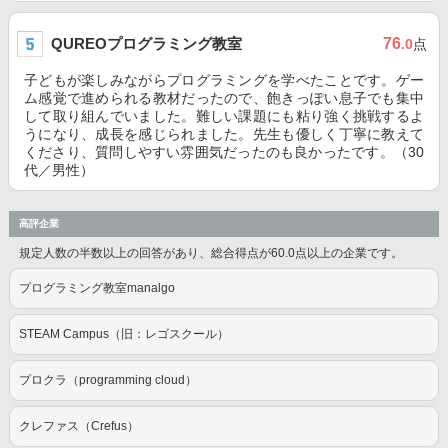
QUREOプログラミング教室
76
.0
点
子どもが楽しみながらプログラミングを学べたことです。ゲー
ム感覚で進められる教材だったので、飽きっぽい息子でも集中
して取り組んでいました。難しい課題にも粘り強く挑戦するよ
うになり、成長を感じられました。先生も優しく丁寧に教えて
くださり、質問しやすい雰囲気だったのも良かったです。（30
代／男性）
高評企業
規定人数の半数以上の回答があり、総合得点が60.0点以上の企業です。
プログラミング教室manalgo
STEAM Campus（旧：レゴスクール）
プロクラ（programming cloud）
クレファス（Crefus）