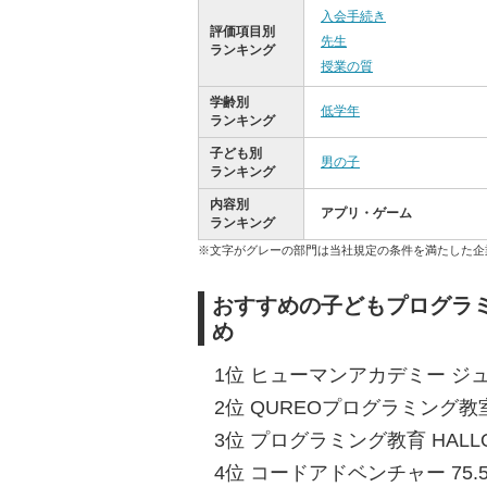
入会手続き
評価項目別
先生
ランキング
授業の質
学齢別
低学年
ランキング
子ども別
男の子
ランキング
内容別
アプリ・ゲーム
ランキング
※文字がグレーの部門は当社規定の条件を満たした企
おすすめの子どもプログラ
め
1位 ヒューマンアカデミー ジュニ
2位 QUREOプログラミング教室 
3位 プログラミング教育 HALLO 
4位 コードアドベンチャー 75.