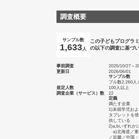
調査概要
サンプル数
この子どもプログラ
1,633
の以下の調査に基づ
人
事前調査
2025/10/27～20
更新日
2026/06/01
サンプル数
プル数2,260人
規定人数
100人以上
調査企業（サービス）数
22
定義
満たす企業
1)未就学児お
タブレットを使
供している
2)a,bいずれ
a)北海道／東
／近畿／中国・