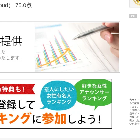
oud） 75.0点
PR
当サイト
らの配置
ります。
とは固く
当サイト
作成した
出された
いた上で