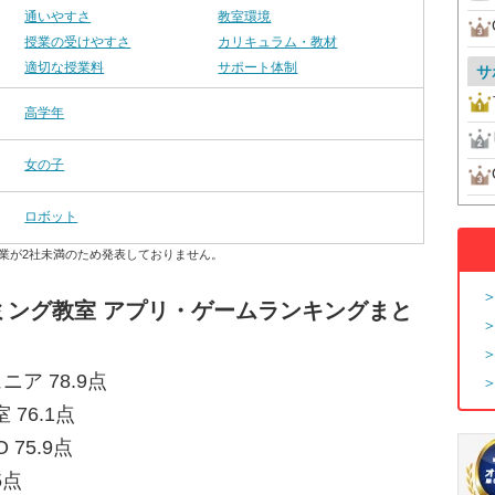
通いやすさ
教室環境
授業の受けやすさ
カリキュラム・教材
適切な授業料
サポート体制
サ
高学年
女の子
ロボット
業が2社未満のため発表しておりません。
ミング教室 アプリ・ゲームランキングまと
ア 78.9点
76.1点
75.9点
5点