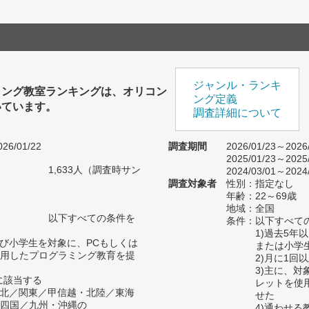
ジャンル・ランキ
ミング教室ランキングは、オリコン
ング定義
いています。
調査詳細について
26/01/22
調査期間
2026/01/23～2026
2025/01/23～2025
1,633人（調査時サン
2024/03/01～2024
）
調査対象者
性別：指定なし
年齢：22～69歳
地域：全国
以下すべての条件を
条件：以下すべて
1)過去5年
よび小学生を対象に、PCもしくは
または小学
用したプログラミング教育を提
2)月に1回
3)主に、
かに該当する
レットを使
北／関東／甲信越・北陸／東海
せた
四国／九州・沖縄の
4)通わせ