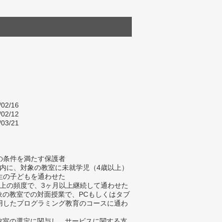
/02/16
/02/12
/03/21
の条件を満たす保護者
以内に、対象の教室に未就学児（4歳以上）
生の子どもを通わせた
以上の頻度で、3ヶ月以上継続して通わせた
対象の教室での対面授業で、PCもしくはタブ
用したプログラミング教育のコースに通わ
る教室の選定に関与し、サービスに関する支