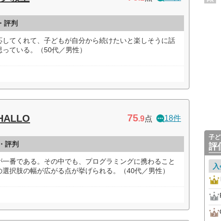
PR
・評判
応してくれて、子どもが自分から続けたいと楽しそうに話
っている。（50代／男性）
75
ALLO
18件
.9
点
子ど
ミ・評判
評
が一番である。その中でも、プログラミングに携わること
入
の選択肢の幅が広がる点が挙げられる。（40代／男性）