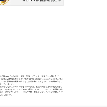
で公開されている情報（文字、写真、イラスト、画像データ等）及びこれ
・編集および構造などについての著作権は株式会社oricon MEに帰属してお
これらの情報を権利者の許可なく無断転載・複製などの二次利用を行うこ
禁じております。
で掲載しているすべての情報やデータは、当社の調査に基づいた結果から
ものとなりますが、サービスへの感想については、サービスの利用者が提
見解・感想となっており、当社の見解・意見ではないことをご理解いただ
ご覧ください。