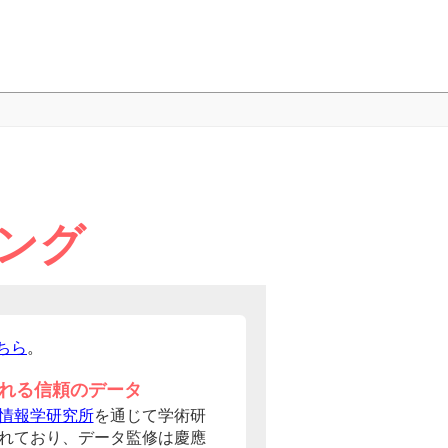
ング
ちら
。
れる信頼のデータ
情報学研究所
を通じて学術研
れており、データ監修は慶應