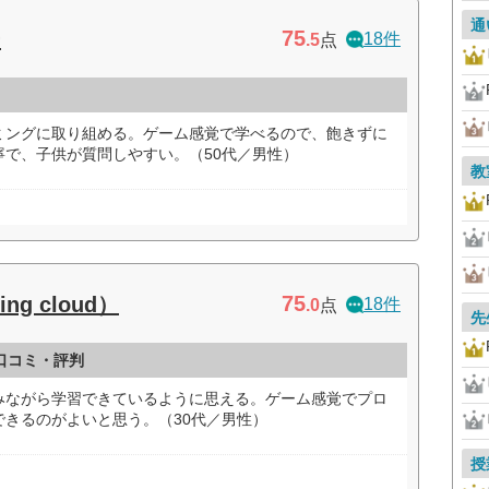
通
75
ー
18件
.5
点
ミングに取り組める。ゲーム感覚で学べるので、飽きずに
寧で、子供が質問しやすい。（50代／男性）
教
75
ng cloud）
18件
.0
点
先
）の口コミ・評判
みながら学習できているように思える。ゲーム感覚でプロ
きるのがよいと思う。（30代／男性）
授