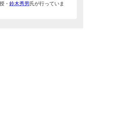
授・
鈴木秀男
氏が行っていま