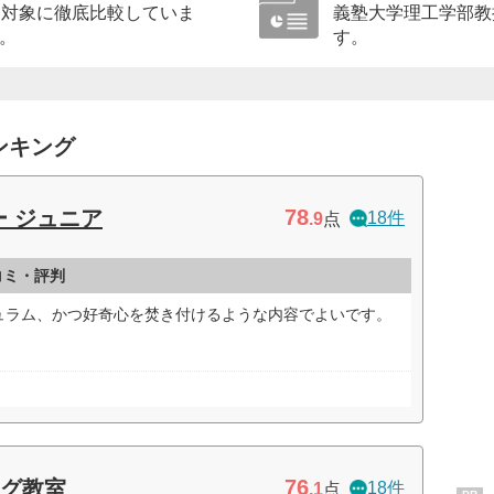
を対象に徹底比較していま
義塾大学理工学部教
。
す。
ンキング
78
 ジュニア
18件
.9
点
コミ・評判
ュラム、かつ好奇心を焚き付けるような内容でよいです。
76
ング教室
18件
.1
点