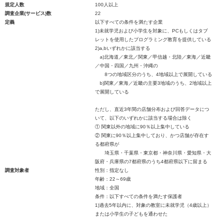
規定人数
100人以上
調査企業(サービス)数
22
定義
以下すべての条件を満たす企業
1)未就学児および小学生を対象に、PCもしくはタブ
レットを使用したプログラミング教育を提供している
2)a,bいずれかに該当する
a)北海道／東北／関東／甲信越・北陸／東海／近畿
／中国・四国／九州・沖縄の
8つの地域区分のうち、4地域以上で展開している
b)関東／東海／近畿の主要3地域のうち、2地域以上
で展開している
ただし、直近3年間の店舗分布および回答データにつ
いて、以下のいずれかに該当する場合は除く
① 関東以外の地域に90％以上集中している
② 関東に90％以上集中しており、かつ店舗が存在す
る都府県が
埼玉県・千葉県・東京都・神奈川県・愛知県・大
阪府・兵庫県の7都府県のうち4都府県以下に留まる
調査対象者
性別：指定なし
年齢：22～69歳
地域：全国
条件：以下すべての条件を満たす保護者
1)過去5年以内に、対象の教室に未就学児（4歳以上）
または小学生の子どもを通わせた