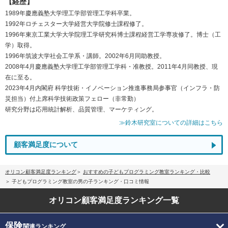
【経歴】
1989年慶應義塾大学理工学部管理工学科卒業。
1992年ロチェスター大学経営大学院修士課程修了。
1996年東京工業大学大学院理工学研究科博士課程経営工学専攻修了。博士（工
学）取得。
1996年筑波大学社会工学系・講師。2002年6月同助教授。
2008年4月慶應義塾大学理工学部管理工学科・准教授。2011年4月同教授、現
在に至る。
2023年4月内閣府 科学技術・イノベーション推進事務局参事官（インフラ・防
災担当）付上席科学技術政策フェロー（非常勤）
研究分野は応用統計解析、品質管理、マーケティング。
≫鈴木研究室についての詳細はこちら
顧客満足度について
オリコン顧客満足度ランキング
おすすめの子どもプログラミング教室ランキング・比較
子どもプログラミング教室の男の子ランキング・口コミ情報
オリコン顧客満足度
ランキング一覧
保険
関連ランキング