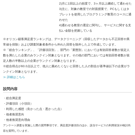
2)月に1回以上の頻度で、3ヶ月以上継続して通わせた
3)主に、対象の教室での対面授業で、PCもしくはタ
ブレットを使用したプログラミング教育のコースに通
わせた
4)通わせる教室の選定に関与し、サービスに関する支
払い金額を把握している
※オリコン顧客満足度ランキングは、データクリーニング（回収したデータから不正回答や異
常値を排除）および調査対象者条件から外れた回答を除外した上で作成しています。
※「総合ランキング」、「評価項目別」、部門の「業態別」においては有効回答者数が規定人
数を満たした企業のみランクイン対象となります。その他の部門においては有効回答者数が規
定人数の半数以上の企業がランクイン対象となります。
※総合得点が60.0点以上で、他人に薦めたくないと回答した人の割合が基準値以下の企業がラ
ンクイン対象となります。
≫ 詳細はこちら
設問内容
・総合満足度
・評価項目（小項目）
・利用した感想（良かった点・悪かった点）
・他者推奨意向
・他者推奨意向理由
アンケート調査を実施した際の質問事項です。満足度評価項目のほか、該当サービスの利用状況や検討内
容を質問しています。