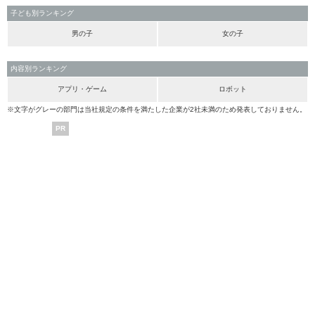
子ども別ランキング
男の子
女の子
内容別ランキング
アプリ・ゲーム
ロボット
※文字がグレーの部門は当社規定の条件を満たした企業が2社未満のため発表しておりません。
PR