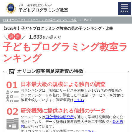
オリコン顧客満足度ランキング
子どもプログラミング教室
おすすめの子どもプログラミング教室ランキング・比較
男の子
【2026年】子どもプログラミング教室の男の子ランキング・比較
／
／
1,633
最
新
名が選んだ
子どもプログラミング教室ラ
ンキング
オリコン顧客満足度調査の特徴
日本最大級の規模による独自の調査
同ランキングは、実際にサービスを利用した1,633名の消費者の
方々のアンケートを基に、調査した22企業（サービス）を対象に
徹底比較しています。調査概要は
こちら
。
研究機関に提供される信頼のデータ
ソースデータは
国立情報学研究所
を通じて学術研究機関に全て公
開されており、データ監修は慶應義塾大学理工学部教授・
鈴木秀
男
氏が行っています。
オリコンのランキングの概要については
こちら
。