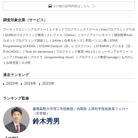
その他の設問内容はこちら
調査対象企業（サービス）
アーテックエジソンアカデミー | エドモンドプログラミングスクール | Kidsプログラミングラボ
| QUREOプログラミング教室 | クレファス（Crefus） | コードアドベンチャー | 個別指導Axis
ロボットプログラミング講座 | しくみKids | 自考力キッズ | 市民パソコン塾 | STAR
Programming SCHOOL | STEAM Campus（旧：レゴスクール） | STEMON | デジタネ（旧：
D-SCHOOL） | Tech for elementary | プログラミング教育 HALLO | ヒューマンアカデミー ジ
ュニア | ProgLab | プロクラ（programming cloud） | プログラミング教室manalgo | もののし
くみ研究室 | ロボ団
過去ランキング
2025年
2024年
2023年
ランキング監修
慶應義塾大学理工学部教授／内閣府 上席科学技術政策フェロー
（非常勤）
鈴木秀男