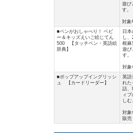
遊び
す。
対象
■ペンがおしゃべり！ ベビ
日本
ー＆キッズえいご絵じてん
し、
500 【タッチペン・英語絵
根麻
辞典】
遊び
す。
対象
■ポップアップイングリッシ
英語
ュ 【カードリーダー】
れた
話、
ィブ
しむ
対象
販売