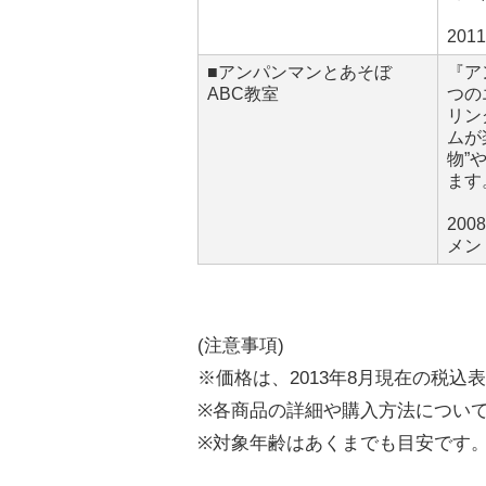
20
■アンパンマンとあそぼ
『ア
ABC教室
つの
リン
ムが
物”
ます
20
メン
(注意事項)
※価格は、2013年8月現在の税込
※各商品の詳細や購入方法につい
※対象年齢はあくまでも目安です