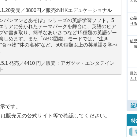
と
11.1.20発売／3800円／販売:NHKエデュケーショナル
小
ンパンマンとあそぼ』シリーズの英語学習ソフト。5
り
エリアに分かれたテーマパークを舞台に、英語のヒア
グや書き取り、簡単なあいさつなど15種類の英語ゲー
楽しめます。また「ABC図鑑」モードでは、“生き
幼
や“食べ物”“体の名称”など、500種類以上の英単語を学べ
厳
。
08.5.1 発売／4410 円／販売：アガツマ・エンタテイン
ト
目
ぶ！
記
表示です。
ては販売元の公式サイト等で確認してください。
特
。