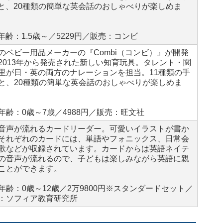
と、20種類の簡単な英会話のおしゃべりが楽しめま
年齢：1.5歳～／5229円／販売：コンビ
のベビー用品メーカーの『Combi（コンビ）』が開発
2013年から発売された新しい知育玩具。タレント・関
里が日・英の両方のナレーションを担当。11種類の手
と、20種類の簡単な英会話のおしゃべりが楽しめま
年齢：0歳～7歳／4988円／販売：旺文社
音声が流れるカードリーダー。可愛いイラストが書か
それぞれのカードには、単語やフォニックス、日常会
歌などが収録されています。カードからは英語ネイテ
の音声が流れるので、子どもは楽しみながら英語に親
ことができます。
年齢：0歳～12歳／2万9800円※スタンダードセット／
：ソフィア教育研究所