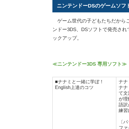
ニンテンドーDSのゲームソフ
ゲーム世代の子どもたちだからこ
ンドー3DS、DSソフトで発売さ
ックアップ。
≪ニンテンドー3DS 専用ソフト≫
■ナナミと一緒に学ぼ！
ナナ
English上達のコツ
ナナ
て文
が理
語訳
練習
〔パ
ファ