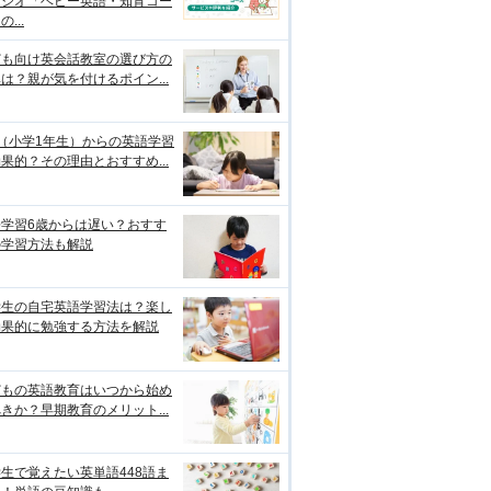
タジオ「ベビー英語・知育コー
...
ども向け英会話教室の選び方の
は？親が気を付けるポイン...
（小学1年生）からの英語学習
果的？その理由とおすすめ...
語学習6歳からは遅い？おすす
の学習方法も解説
学生の自宅英語学習法は？楽し
効果的に勉強する方法を解説
どもの英語教育はいつから始め
きか？早期教育のメリット...
生で覚えたい英単語448語ま