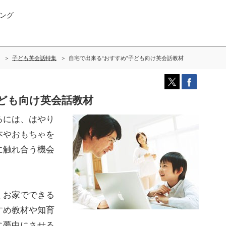
ング
子ども英会話特集
自宅で出来る“おすすめ”子ども向け英会話教材
子ども向け英会話教材
るには、はやり
本やおもちゃを
に触れ合う機会
くお家でできる
すめ教材や知育
に夢中にさせる