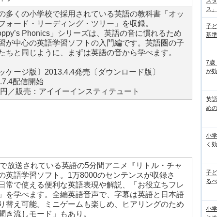
ス
ス」の
の多くの小学校で採用されている英語の教科書「オッ
フォード・リーディング・ツリー」を収録。
子
loppy’s Phonics」シリーズは、英語の音に慣れるため
基準
習が中心の英語学習ソフトの入門編です。英語圏の子
たちと同じように、まずは英語の音から学べます。
7歳
ッケージ版〕2013.4.4発売〔ダウンロード版〕
が効
3.7.4配信開始
90円／販売：アイイーインスティテュート
英
め
小
く
Kで放送されている英語の5分間アニメ『リトル・チャ
子
の英語学習ソフト。1万8000のセンテンスが収録さ
るべ
日常で使える便利な英語表現や解説、「お役立ちフレ
」を学べます。全編英語音声で、字幕は英語と日本語
り替え可能。ミニゲームも楽しめ、ヒアリングのため
小学
聞き流しモード」もあり。