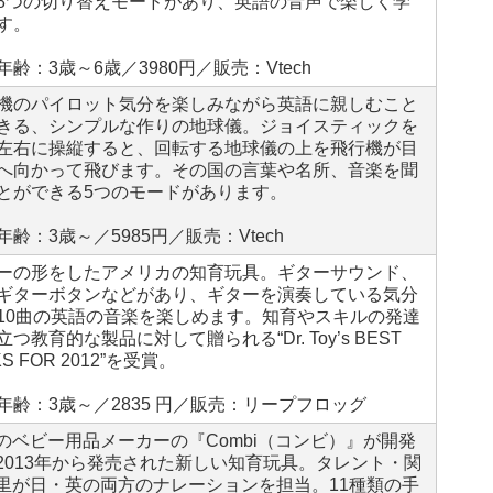
8つの切り替えモードがあり、英語の音声で楽しく学
す。
年齢：3歳～6歳／3980円／販売：Vtech
機のパイロット気分を楽しみながら英語に親しむこと
きる、シンプルな作りの地球儀。ジョイスティックを
左右に操縦すると、回転する地球儀の上を飛行機が目
へ向かって飛びます。その国の言葉や名所、音楽を聞
とができる5つのモードがあります。
年齢：3歳～／5985円／販売：Vtech
ーの形をしたアメリカの知育玩具。ギターサウンド、
ギターボタンなどがあり、ギターを演奏している気分
10曲の英語の音楽を楽しめます。知育やスキルの発達
立つ教育的な製品に対して贈られる“Dr. Toy’s BEST
KS FOR 2012”を受賞。
年齢：3歳～／2835 円／販売：リープフロッグ
のベビー用品メーカーの『Combi（コンビ）』が開発
2013年から発売された新しい知育玩具。タレント・関
里が日・英の両方のナレーションを担当。11種類の手