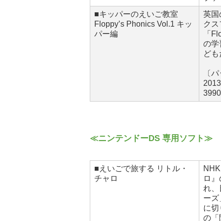
■キッパーのえいご教室
英国
Floppy’s Phonics Vol.1 キッ
クス
パー編
「F
の学
ども
〔パ
201
39
≪ニンテンドーDS 専用ソフト≫
■えいごで旅する リトル・
NH
チャロ
ロ』
れ、
ーズ
に切
の「