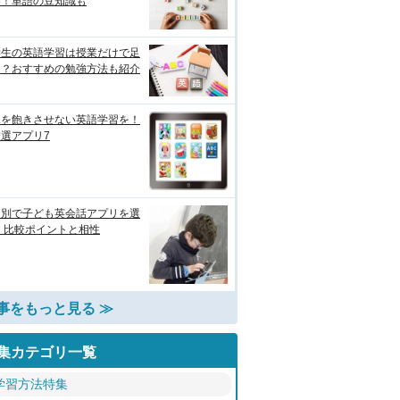
め！単語の豆知識も
学生の英語学習は授業だけで足
る？おすすめの勉強方法も紹介
児を飽きさせない英語学習を！
選アプリ7
的別で子ども英会話アプリを選
 比較ポイントと相性
事をもっと見る ≫
集カテゴリ一覧
学習方法特集