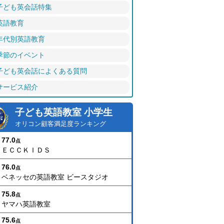
子ども英会話特集
英語教育
年代別英語教育
季節のイベント
子ども英会話によくある質問
サービス紹介
子ども英語教室 小学生
オリコン顧客満足度ランキング
77.0
点
ＥＣＣＫＩＤＳ
76.0
点
ベネッセの英語教室 ビースタジオ
75.8
点
ヤマハ英語教室
75.6
点