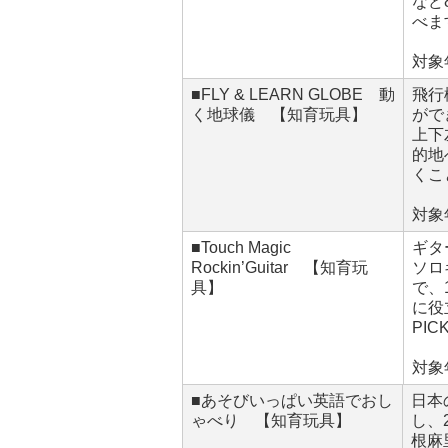
など
べま
対象
■FLY & LEARN GLOBE 動
飛行
く地球儀 【知育玩具】
がで
上下
的地
くこ
対象
■Touch Magic
ギタ
Rockin’Guitar 【知育玩
ソロ
具】
で、
に役
PIC
対象
■あそびいっぱい英語でおし
日本
ゃべり 【知育玩具】
し、
根麻