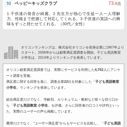
ペッピーキッズクラブ
73
.8
点
1.子供達の発音が綺麗。2.先生方が熱心で生徒一人一人理解
力、性格まで把握して対応してくれる。3.子供達の英語への興
味をずっと持たせてくれる。（30代／女性）
オリコンランキングは、株式会社オリコンを前身企業に1967年より
スタート。2006年からは顧客満足度調査を開始。子ども英語教室
小学生は、2014年よりランキングを発表しています。
オリコン顧客満足度調査では、実際にサービスを利用した
4,702
人にアンケ
ート調査を実施。
満足度に関する回答を基に、調査企業
22
社を対象にした「
子ども英語教室
小学生
」ランキングを発表しています。
総合満足度だけでなく、学齢別、カリキュラム・教材など様々な切り口か
ら「
子ども英語教室 小学生
」を評価。さらに回答者の口コミや評判といっ
た、実際のユーザーの声も掲載しています。
費用だけでなく、“ユーザー満足度”からもサービスを比較し、「
子ども英語