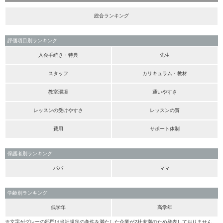
総合ランキング
評価項目別ランキング
入会手続き・特典
先生
スタッフ
カリキュラム・教材
教室環境
通いやすさ
レッスンの受けやすさ
レッスンの質
費用
サポート体制
保護者別ランキング
パパ
ママ
学齢別ランキング
低学年
高学年
※文字がグレーの部門は当社規定の条件を満たした企業が2社未満のため発表しておりません。