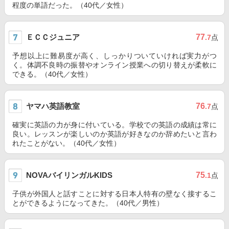
程度の単語だった。（40代／女性）
ＥＣＣジュニア
77
.7
点
予想以上に難易度が高く、しっかりついていければ実力がつ
く。体調不良時の振替やオンライン授業への切り替えが柔軟に
できる。（40代／女性）
ヤマハ英語教室
76
.7
点
確実に英語の力が身に付いている。学校での英語の成績は常に
良い。レッスンが楽しいのか英語が好きなのか辞めたいと言わ
れたことがない。（40代／女性）
NOVAバイリンガルKIDS
75
.1
点
子供が外国人と話すことに対する日本人特有の壁なく接するこ
とができるようになってきた。（40代／男性）