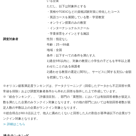
いる企業
ただし、以下は対象外とする
・英検やTOEICなどの資格試験対策に特化したコース
・英語コースを展開している塾・学習教室
・オンライン授業のみの教室
・インターナショナルスクール
・学童保育をメインとする施設
調査対象者
性別：指定なし
年齢：25～69歳
地域：全国
条件：以下すべての条件を満たす人
1)過去5年以内に、対象の教室に小学生の子どもを半年以上通
わせたことのある保護者
2)通わせる教室の選定に関与し、サービスに関する支払い金額
を把握している人
※オリコン顧客満足度ランキングは、データクリーニング（回収したデータから不正回答や異
常値を排除）および調査対象者条件から外れた回答を除外した上で作成しています。
※「総合ランキング」、「評価項目別」、部門の「業態別」においては有効回答者数が規定人
数を満たした企業のみランクイン対象となります。その他の部門においては有効回答者数が規
定人数の半数以上の企業がランクイン対象となります。
※総合得点が60.0点以上で、他人に薦めたくないと回答した人の割合が基準値以下の企業がラ
ンクイン対象となります。
≫ 詳細はこちら