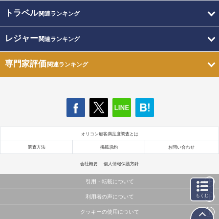
トラベル
関連ランキング
レジャー
関連ランキング
専門家評価
関連ランキング
オリコン顧客満足度調査とは
調査方法
掲載規約
お問い合わせ
会社概要
個人情報保護方針
引用・転載について
もくじ
利用者の声について
当サイトで公開されている情報（文字、写真、イラスト、画像データ等）及びこれらの配置・
編集および構造などについての著作権は株式会社oricon MEに帰属しております。
クッキーの使用について
当サイトに掲載している内容はすべてサービスの利用者が提出された見解・感想です。
これらの情報を権利者の許可なく無断転載・複製などの二次利用を行うことは固く禁じており