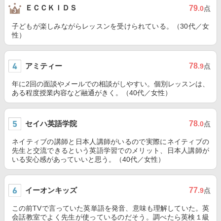
ＥＣＣＫＩＤＳ
79
.0
点
子どもが楽しみながらレッスンを受けられている。（30代／女
性）
アミティー
78
.9
点
年に2回の面談やメールでの相談がしやすい。個別レッスンは、
ある程度授業内容など融通がきく。（40代／女性）
セイハ英語学院
78
.0
点
ネイティブの講師と日本人講師がいるので実際にネイティブの
先生と交流できるという英語学習でのメリット、日本人講師が
いる安心感があっていいと思う。（40代／女性）
イーオンキッズ
77
.9
点
この前TVで言っていた英単語を発音、意味も理解していた。英
会話教室でよく先生が使っているのだそう。調べたら英検１級