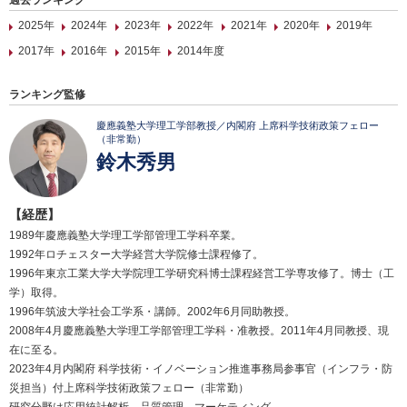
過去ランキング
2025年
2024年
2023年
2022年
2021年
2020年
2019年
2017年
2016年
2015年
2014年度
ランキング監修
慶應義塾大学理工学部教授／内閣府 上席科学技術政策フェロー
（非常勤）
鈴木秀男
【経歴】
1989年慶應義塾大学理工学部管理工学科卒業。
1992年ロチェスター大学経営大学院修士課程修了。
1996年東京工業大学大学院理工学研究科博士課程経営工学専攻修了。博士（工
学）取得。
1996年筑波大学社会工学系・講師。2002年6月同助教授。
2008年4月慶應義塾大学理工学部管理工学科・准教授。2011年4月同教授、現
在に至る。
2023年4月内閣府 科学技術・イノベーション推進事務局参事官（インフラ・防
災担当）付上席科学技術政策フェロー（非常勤）
研究分野は応用統計解析、品質管理、マーケティング。