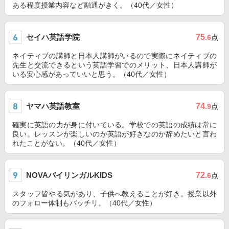
ある程度授業内容など融通がきく。（40代／女性）
セイハ英語学院
75
.6
点
ネイティブの講師と日本人講師がいるので実際にネイティブの
先生と交流できるという英語学習でのメリット、日本人講師が
いる安心感があっていいと思う。（40代／女性）
ヤマハ英語教室
74
.9
点
確実に英語の力が身に付いている。学校での英語の成績は常に
良い。レッスンが楽しいのか英語が好きなのか辞めたいと言わ
れたことがない。（40代／女性）
NOVAバイリンガルKIDS
72
.6
点
スタッフ皆やる気があり、子供へ教えることが好き。授業以外
のフォロー体制もバッチリ。（40代／女性）