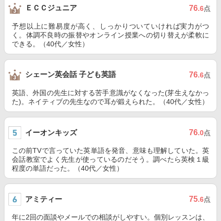
ＥＣＣジュニア
76
.6
点
予想以上に難易度が高く、しっかりついていければ実力がつ
く。体調不良時の振替やオンライン授業への切り替えが柔軟に
できる。（40代／女性）
シェーン英会話 子ども英語
76
.6
点
英語、外国の先生に対する苦手意識がなくなった(芽生えなかっ
た)。ネイティブの先生なので耳が鍛えられた。（40代／女性）
イーオンキッズ
76
.0
点
この前TVで言っていた英単語を発音、意味も理解していた。英
会話教室でよく先生が使っているのだそう。調べたら英検１級
程度の単語だった。（40代／女性）
アミティー
75
.6
点
年に2回の面談やメールでの相談がしやすい。個別レッスンは、