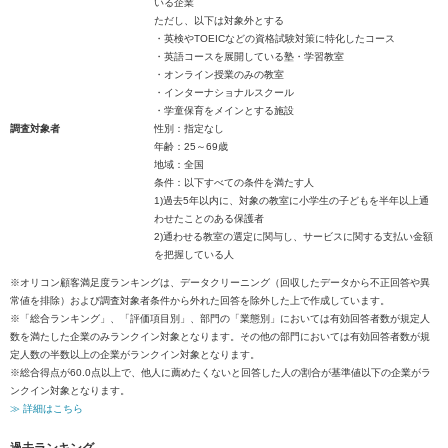
いる企業
ただし、以下は対象外とする
・英検やTOEICなどの資格試験対策に特化したコース
・英語コースを展開している塾・学習教室
・オンライン授業のみの教室
・インターナショナルスクール
・学童保育をメインとする施設
調査対象者
性別：指定なし
年齢：25～69歳
地域：全国
条件：以下すべての条件を満たす人
1)過去5年以内に、対象の教室に小学生の子どもを半年以上通
わせたことのある保護者
2)通わせる教室の選定に関与し、サービスに関する支払い金額
を把握している人
※オリコン顧客満足度ランキングは、データクリーニング（回収したデータから不正回答や異
常値を排除）および調査対象者条件から外れた回答を除外した上で作成しています。
※「総合ランキング」、「評価項目別」、部門の「業態別」においては有効回答者数が規定人
数を満たした企業のみランクイン対象となります。その他の部門においては有効回答者数が規
定人数の半数以上の企業がランクイン対象となります。
※総合得点が60.0点以上で、他人に薦めたくないと回答した人の割合が基準値以下の企業がラ
ンクイン対象となります。
≫ 詳細はこちら