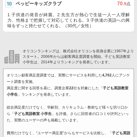
ペッピーキッズクラブ
70
.9
点
1.子供達の発音が綺麗。2.先生方が熱心で生徒一人一人理解
力、性格まで把握して対応してくれる。3.子供達の英語への興
味をずっと持たせてくれる。（30代／女性）
オリコンランキングは、株式会社オリコンを前身企業に1967年より
スタート。2006年からは顧客満足度調査を開始。子ども英語教室
小学生は、2014年よりランキングを発表しています。
オリコン顧客満足度調査では、実際にサービスを利用した
4,702
人にアンケ
ート調査を実施。
満足度に関する回答を基に、調査企業
22
社を対象にした「
子ども英語教室
小学生
」ランキングを発表しています。
総合満足度だけでなく、学齢別、カリキュラム・教材など様々な切り口か
ら「
子ども英語教室 小学生
」を評価。さらに回答者の口コミや評判といっ
た、実際のユーザーの声も掲載しています。
費用だけでなく、“ユーザー満足度”からもサービスを比較し、「
子ども英語