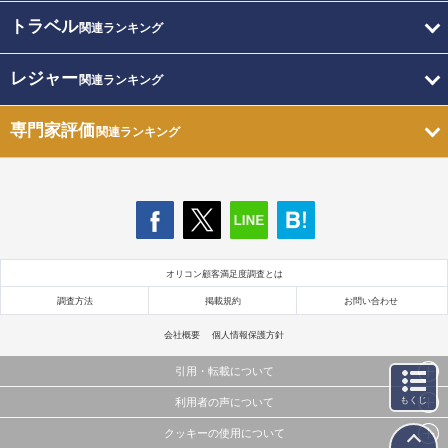
トラベル
関連ランキング
レジャー
関連ランキング
専門家評価
関連ランキング
オリコン顧客満足度調査とは
調査方法
掲載規約
お問い合わせ
会社概要
個人情報保護方針
引用・転載について
もくじ
利用者の声について
当サイトで公開されている情報（文字、写真、イラスト、画像データ等）及びこれらの配置・
編集および構造などについての著作権は株式会社oricon MEに帰属しております。
クッキーの使用について
当サイトに掲載している内容はすべてサービスの利用者が提出された見解・感想です。
これらの情報を権利者の許可なく無断転載・複製などの二次利用を行うことは固く禁じており