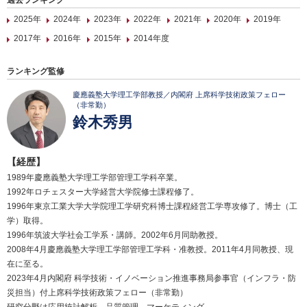
過去ランキング
2025年
2024年
2023年
2022年
2021年
2020年
2019年
2017年
2016年
2015年
2014年度
ランキング監修
慶應義塾大学理工学部教授／内閣府 上席科学技術政策フェロー
（非常勤）
鈴木秀男
【経歴】
1989年慶應義塾大学理工学部管理工学科卒業。
1992年ロチェスター大学経営大学院修士課程修了。
1996年東京工業大学大学院理工学研究科博士課程経営工学専攻修了。博士（工
学）取得。
1996年筑波大学社会工学系・講師。2002年6月同助教授。
2008年4月慶應義塾大学理工学部管理工学科・准教授。2011年4月同教授、現
在に至る。
2023年4月内閣府 科学技術・イノベーション推進事務局参事官（インフラ・防
災担当）付上席科学技術政策フェロー（非常勤）
研究分野は応用統計解析、品質管理、マーケティング。