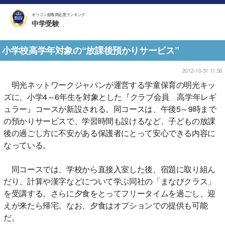
オリコン顧客満足度ランキング
中学受験
小学校高学年対象の“放課後預かりサービス”
2012-10-31 11:56
明光ネットワークジャパンが運営する学童保育の明光キッ
ズに、小学4～6年生を対象とした『クラブ会員 高学年レギ
ュラー』コースが新設される。同コースは、午後5～9時まで
の預かりサービスで、学習時間も設けるなど、子どもの放課
後の過ごし方に不安がある保護者にとって安心できる内容に
なっている。
同コースでは、学校から直接入室した後、宿題に取り組ん
だり、計算や漢字などについて学ぶ同社の「まなびクラス」
を受講する。さらに夕食をとってフリータイムを過ごし、迎
えが来たら帰宅。なお、夕食はオプションでの提供も可能
だ。