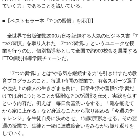
ていく力」であることを説いている。
■【ベストセラー本「7つの習慣」を応用】
全世界で出版部数2000万部を記録する人気のビジネス書「7
つの習慣」を取り入れた「7つの習慣J」というユニークな授
業を行うのは、個別指導塾として全国で約900校舎を展開する
ITTO個別指導学院チェーンだ。
「7つの習慣J」とは“やる気を継続する力”を引き出すため教
育プログラムのこと。毎週1時間の授業で、有名スポーツ選手
や歴史上の偉人の生きざまを例に、日常生活や普段の学習だ
けでは身につけることが困難な7つの習慣を伝え、実践を促す
という内容だ。例えば「毎日食器洗いをする」「靴を揃えて
から家に上がる」など身近なことから取り組める「今週のチ
ャレンジ」を生徒自身に決めさせ、1週間実践させる。その翌
週の授業で、生徒と一緒に達成度合いをみながら振り返りを
していく。