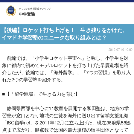
オリコン顧客満足度ランキング
中学受験
【後編】ロケット打ち上げも！ 生き残りをかけた、
イマドキ学習塾のユニークな取り組みとは？
2012-07-10 10:00
前編では、「小学生ロケット宇宙へ」と称し、小学生を対
象に都内で初めてモデルロケットを打ち上げた早慶道場を紹
介したが、後編では、「海外留学」、「7つの習慣」を取り入
れた2つの学習塾を紹介する。
■【「留学道場」で生きる力を育む】
静岡県西部を中心に11教室を展開する和田塾は、地方の学
習塾が窓口となり地域の生徒を海外に送り出す留学支援組織
「ISC留学net」を2011年12月に立ち上げた。現在36府県58拠
点まで広がり、拠点数では国内最大規模の留学団体となって