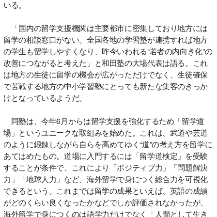
いる。
「国内の留学支援機関は主要都市に密集しており地方には
留学の相談窓口がない。全国各地の学習塾が連携すれば地方
の学生も留学しやすくなり、昨今いわれる“若者の内向き化”の
改善につながると考えた」と和田塾の大場代表は語る。これ
は地方の生徒に留学の機会が広がっただけでなく、生徒確保
で苦戦する地方の中小学習塾にとっても新たな集客のきっか
けとなっているようだ。
同塾は、今年6月からは留学支援を強化するため「留学道
場」というユニークな取組みを始めた。これは、武道や芸道
のように鍛錬しながら自らを高めてゆく“道”の考え方を留学に
あてはめたもの。道場に入門するには「留学道検定」を受験
することが条件で、これにより「ポジティブ力」「問題解決
力」「地球人力」など、海外留学で身につく総合力を可視化
できるという。これまでは留学の成果といえば、英語の成績
がどのくらい良くなったかなどでしか評価されなかったが、
海外留学で身につくのは語学力だけでなく「人間として生き