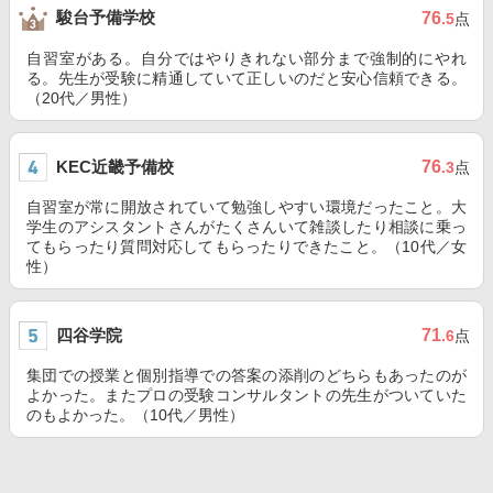
駿台予備学校
76
.5
点
自習室がある。自分ではやりきれない部分まで強制的にやれ
る。先生が受験に精通していて正しいのだと安心信頼できる。
（20代／男性）
KEC近畿予備校
76
.3
点
自習室が常に開放されていて勉強しやすい環境だったこと。大
学生のアシスタントさんがたくさんいて雑談したり相談に乗っ
てもらったり質問対応してもらったりできたこと。（10代／女
性）
四谷学院
71
.6
点
集団での授業と個別指導での答案の添削のどちらもあったのが
よかった。またプロの受験コンサルタントの先生がついていた
のもよかった。（10代／男性）