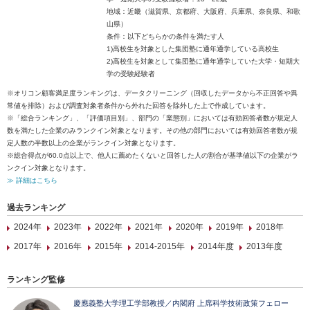
地域：近畿（滋賀県、京都府、大阪府、兵庫県、奈良県、和歌
山県）
条件：以下どちらかの条件を満たす人
1)高校生を対象とした集団塾に通年通学している高校生
2)高校生を対象として集団塾に通年通学していた大学・短期大
学の受験経験者
※オリコン顧客満足度ランキングは、データクリーニング（回収したデータから不正回答や異
常値を排除）および調査対象者条件から外れた回答を除外した上で作成しています。
※「総合ランキング」、「評価項目別」、部門の「業態別」においては有効回答者数が規定人
数を満たした企業のみランクイン対象となります。その他の部門においては有効回答者数が規
定人数の半数以上の企業がランクイン対象となります。
※総合得点が60.0点以上で、他人に薦めたくないと回答した人の割合が基準値以下の企業がラ
ンクイン対象となります。
≫ 詳細はこちら
過去ランキング
2024年
2023年
2022年
2021年
2020年
2019年
2018年
2017年
2016年
2015年
2014-2015年
2014年度
2013年度
ランキング監修
慶應義塾大学理工学部教授／内閣府 上席科学技術政策フェロー