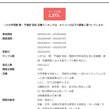
サンプル数
1,373
人
この大学受験 塾・予備校 現役 近畿ランキングは、オリコンの以下の調査に基づいています。
事前調査
2024/01/15～2024/04/05
調査期間
2024/04/08～2024/07/07
2023/04/17～2023/07/18
2022/04/25～2022/07/28
更新日
2024/11/01
サンプル数
1,373人（塾・予備校 現役・難関大学特化型を含む首都圏・東
海・近畿調査における総サンプル数6,991人）
規定人数
100人以上
調査企業数
11社
定義
大学受験を目的とし、高校生を対象に一定のカリキュラムに沿
った形で集団授業を行っている塾
ただし、以下は対象外とする
1)難関大学、医学部、美大、音大等に特化した塾
2)一部の教科のみを扱っている塾
3)映像授業が主体の塾
調査対象者
性別：指定なし
年齢：大学・短期大学進学を希望する高校生：16～18歳／大
学・短期大学の受験経験者：18～22歳