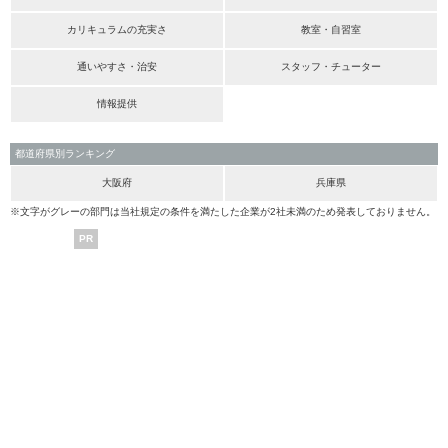
カリキュラムの充実さ
教室・自習室
通いやすさ・治安
スタッフ・チューター
情報提供
都道府県別ランキング
大阪府
兵庫県
※文字がグレーの部門は当社規定の条件を満たした企業が2社未満のため発表しておりません。
PR