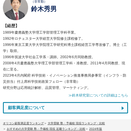
（非常勤）
鈴木秀男
【経歴】
1989年慶應義塾大学理工学部管理工学科卒業。
1992年ロチェスター大学経営大学院修士課程修了。
1996年東京工業大学大学院理工学研究科博士課程経営工学専攻修了。博士（工
学）取得。
1996年筑波大学社会工学系・講師。2002年6月同助教授。
2008年4月慶應義塾大学理工学部管理工学科・准教授。2011年4月同教授、現
在に至る。
2023年4月内閣府 科学技術・イノベーション推進事務局参事官（インフラ・防
災担当）付上席科学技術政策フェロー（非常勤）
研究分野は応用統計解析、品質管理、マーケティング。
≫鈴木研究室についての詳細はこちら
顧客満足度について
オリコン顧客満足度ランキング
大学受験 塾・予備校 現役ランキング・比較
おすすめの大学受験 塾・予備校 現役 近畿ランキング・比較
2024年版