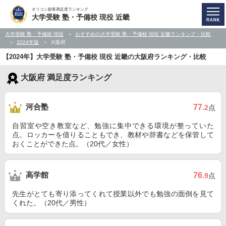
オリコン顧客満足度ランキング
大学受験 塾・予備校 現役 近畿
大学受験 塾・予備校 現役
おすすめの大学受験 塾・予備校 現役 近畿ランキング・比較
2024年版
大阪府
【2024年】大学受験 塾・予備校 現役 近畿の大阪府ランキング・比較
大阪府 満足度ランキング
河合塾
77
.2
点
自習室や空き教室など、勉強に集中できる環境が整っていた
点。ロッカーを借りることもでき、教材や辞書などを保管して
おくことができた点。（20代／女性）
高学館
76
.9
点
先生がとても寄り添ってくれて授業以外でも勉強の面倒を見て
くれた。（20代／男性）