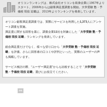
オリコンランキングは、株式会社オリコンを前身企業に1967年より
スタート。2006年からは顧客満足度調査を開始。大学受験 塾・予
備校 現役 近畿は、2013年よりランキングを発表しています。
オリコン顧客満足度調査では、実際にサービスを利用した
1,373
人にアンケ
ート調査を実施。
満足度に関する回答を基に、調査企業
11
社を対象にした「
大学受験 塾・予
備校 現役 近畿
」ランキングを発表しています。
総合満足度だけでなく、様々な切り口から「
大学受験 塾・予備校 現役 近
畿
」を評価。さらに回答者の口コミや評判といった、実際のユーザーの声
も掲載しています。
サービス検討の際、“ユーザー満足度”からも比較することで「
大学受験
塾・予備校 現役 近畿
」選びにお役立てください。
PR